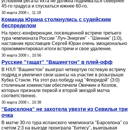
условиям регаты яхта не должна подниматься севернее
45-го градуса и спускаться южнее 60-го.
30 марта 2008 г., 11:18
Команда Юрана столкнулись с судейским
беспределом
На пресс-конференции, посвященной встрече третьего
тура чемпионата России "Луч-Энергия" - "Шинник" (1:0),
наставник ярославцев Сергей Юран очень эмоционально
прокомментировал итоги встречи и свое удаление.
30 марта 2008 г., 10:56
Русские "тащат" "Вашингтон" в плей-офф
В НХЛ "Вашингтон" выиграл четвертую гостевую встречу
подряд и увеличил свои шансы на участие в розыгрыше
Кубка Стэнли. На этот раз победу над "Флоридой" (3:0)
столичным хоккеистам обеспечили Овечкин и Козлов,
которых признали первой и второй звездой матча
соответственно.
30 марта 2008 г., 10:38
"Барселона" не захотела увезти из Севильи три
очка
В матче 30-го тура испанского чемпионата "Барселона" со
счетом 2:3 на выезде проиграла "Бетису", выигрывая