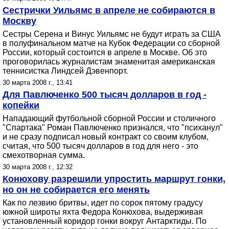
Сестрички Уильямс в апреле не собираются в
Москву
Сестры Серена и Винус Уильямс не будут играть за США
в полуфинальном матче на Кубок Федерации со сборной
России, который состоится в апреле в Москве. Об это
проговорилась журналистам знаменитая американская
теннисистка Линдсей Дэвенпорт.
30 марта 2008 г., 13:41
Для Павлюченко 500 тысяч долларов в год -
копейки
Нападающий футбольной сборной России и столичного
"Спартака" Роман Павлюченко признался, что "психанул"
и не сразу подписал новый контракт со своим клубом,
считая, что 500 тысяч долларов в год для него - это
смехотворная сумма.
30 марта 2008 г., 12:32
Конюхову разрешили упростить маршрут гонки,
но он не собирается его менять
Как по лезвию бритвы, идет по сорок пятому градусу
южной широты яхта Федора Конюхова, выдерживая
установленный коридор гонки вокруг Антарктиды. По