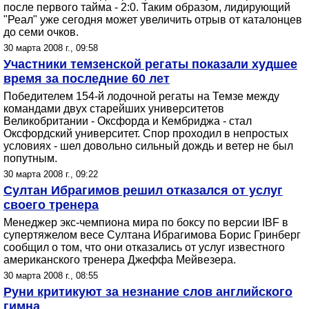
после первого тайма - 2:0. Таким образом, лидирующий
"Реал" уже сегодня может увеличить отрыв от каталонцев
до семи очков.
30 марта 2008 г., 09:58
Участники темзенской регаты показали худшее
время за последние 60 лет
Победителем 154-й лодочной регаты на Темзе между
командами двух старейших университетов
Великобритании - Оксфорда и Кембриджа - стал
Оксфордский университет. Спор проходил в непростых
условиях - шел довольно сильный дождь и ветер не был
попутным.
30 марта 2008 г., 09:22
Султан Ибрагимов решил отказался от услуг
своего тренера
Менеджер экс-чемпиона мира по боксу по версии IBF в
супертяжелом весе Султана Ибрагимова Борис Гринберг
сообщил о том, что они отказались от услуг известного
американского тренера Джеффа Мейвезера.
30 марта 2008 г., 08:55
Руни критикуют за незнание слов английского
гимна