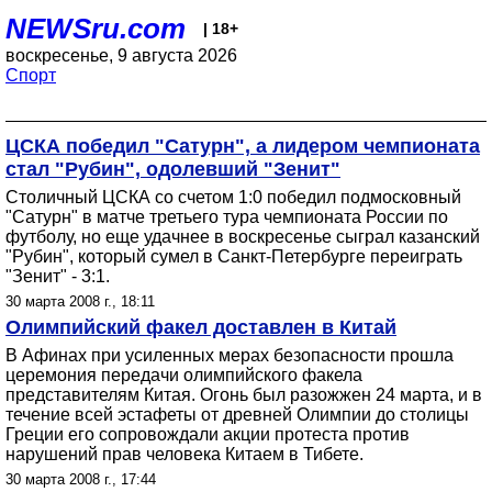
NEWSru.com
| 18+
воскресенье, 9 августа 2026
Спорт
ЦСКА победил "Сатурн", а лидером чемпионата
стал "Рубин", одолевший "Зенит"
Столичный ЦСКА со счетом 1:0 победил подмосковный
"Сатурн" в матче третьего тура чемпионата России по
футболу, но еще удачнее в воскресенье сыграл казанский
"Рубин", который сумел в Санкт-Петербурге переиграть
"Зенит" - 3:1.
30 марта 2008 г., 18:11
Олимпийский факел доставлен в Китай
В Афинах при усиленных мерах безопасности прошла
церемония передачи олимпийского факела
представителям Китая. Огонь был разожжен 24 марта, и в
течение всей эстафеты от древней Олимпии до столицы
Греции его сопровождали акции протеста против
нарушений прав человека Китаем в Тибете.
30 марта 2008 г., 17:44