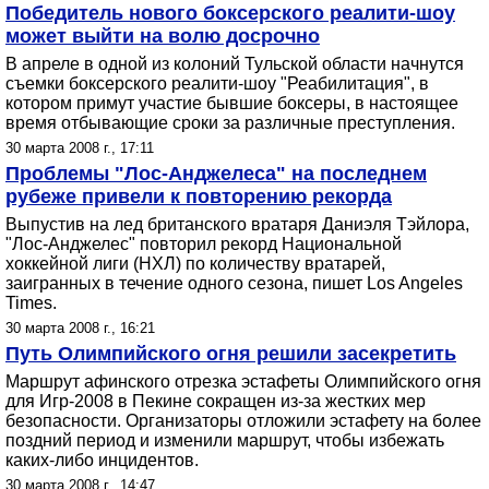
Победитель нового боксерского реалити-шоу
может выйти на волю досрочно
В апреле в одной из колоний Тульской области начнутся
съемки боксерского реалити-шоу "Реабилитация", в
котором примут участие бывшие боксеры, в настоящее
время отбывающие сроки за различные преступления.
30 марта 2008 г., 17:11
Проблемы "Лос-Анджелеса" на последнем
рубеже привели к повторению рекорда
Выпустив на лед британского вратаря Даниэля Тэйлора,
"Лос-Анджелес" повторил рекорд Национальной
хоккейной лиги (НХЛ) по количеству вратарей,
заигранных в течение одного сезона, пишет Los Angeles
Times.
30 марта 2008 г., 16:21
Путь Олимпийского огня решили засекретить
Маршрут афинского отрезка эстафеты Олимпийского огня
для Игр-2008 в Пекине сокращен из-за жестких мер
безопасности. Организаторы отложили эстафету на более
поздний период и изменили маршрут, чтобы избежать
каких-либо инцидентов.
30 марта 2008 г., 14:47