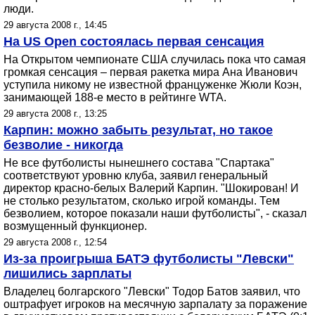
люди.
29 августа 2008 г., 14:45
На US Open состоялась первая сенсация
На Открытом чемпионате США случилась пока что самая
громкая сенсация – первая ракетка мира Ана Иванович
уступила никому не известной француженке Жюли Коэн,
занимающей 188-е место в рейтинге WTA.
29 августа 2008 г., 13:25
Карпин: можно забыть результат, но такое
безволие - никогда
Не все футболисты нынешнего состава "Спартака"
соответствуют уровню клуба, заявил генеральный
директор красно-белых Валерий Карпин. "Шокирован! И
не столько результатом, сколько игрой команды. Тем
безволием, которое показали наши футболисты", - сказал
возмущенный функционер.
29 августа 2008 г., 12:54
Из-за проигрыша БАТЭ футболисты "Левски"
лишились зарплаты
Владелец болгарского "Левски" Тодор Батов заявил, что
оштрафует игроков на месячную зарпалату за поражение