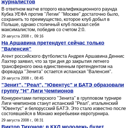
журналистов
В ответном матче второго квалификационного раунда
Кубка УЕФА против "Легии" "Москве" достаточно было,
сохранить то преимущество, которое клуб добыл в
Польше, однако столичный клуб показал себя
максималистом, победив со счетом 2:0.
29 августа 2008 г., 09:16
На Аршавина претендует сейчас только
"Валенсия"
Агент российского футболиста Андрея Аршавина Деннис
Лахтер заявил, что за три дня до закрытия летнего
трансферного окна единственным претендентом на
форварда "Зенита" остается испанская "Валенсия".
29 августа 2008 г., 08:45
"Зенит", "Реал", "Ювентус" и БАТЭ образовали
группу "Н" Лиги Чемпионов
Конкурентами питерского "Зенита" в групповом турнире
Лиги чемпионов станут испанский "Реал", итальянский
"Ювентус" и белорусский БАТЭ. Это стало известно после
состоявшейся в Монако жеребьевки евротурнира.
29 августа 2008 г., 08:31
Виктор Тихонов: в КХЛ молодежь будет