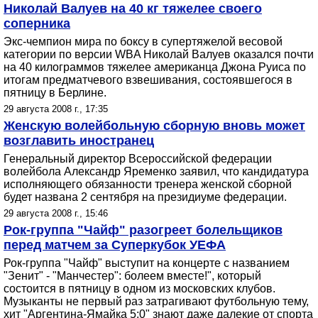
Николай Валуев на 40 кг тяжелее своего
соперника
Экс-чемпион мира по боксу в супертяжелой весовой
категории по версии WBA Николай Валуев оказался почти
на 40 килограммов тяжелее американца Джона Руиса по
итогам предматчевого взвешивания, состоявшегося в
пятницу в Берлине.
29 августа 2008 г., 17:35
Женскую волейбольную сборную вновь может
возглавить иностранец
Генеральный директор Всероссийской федерации
волейбола Александр Яременко заявил, что кандидатура
исполняющего обязанности тренера женской сборной
будет названа 2 сентября на президиуме федерации.
29 августа 2008 г., 15:46
Рок-группа "Чайф" разогреет болельщиков
перед матчем за Суперкубок УЕФА
Рок-группа "Чайф" выступит на концерте с названием
"Зенит" - "Манчестер": болеем вместе!", который
состоится в пятницу в одном из московских клубов.
Музыканты не первый раз затрагивают футбольную тему,
хит "Аргентина-Ямайка 5:0" знают даже далекие от спорта