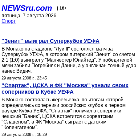
NEWSru.com
| 18+
пятница, 7 августа 2026
Спорт
"Зенит" выиграл Суперкубок УЕФА
В Монако на стадионе "Луи II" состоялся матч за
Суперкубок УЕФА, в котором питерский "Зенит" со счетом
2:1 (1:0) выиграл у "Манчестер Юнайтед". У победителей
мячи забили Погребняк и Данни, а у англичан точный удар
нанес Видич.
29 августа 2008 г., 23:45
"Спартак", ЦСКА и ФК "Москва" узнали своих
соперников в Кубке УЕФА
В Монако состоялась жеребьевка, по итогам которой
определились соперники российских клубов в первом
раунде Кубка УЕФА: "Спартак" получил в соперники
чешский "Баник", ЦСКА встретится с хорватским
"Славеном", а ФК "Москва" сыграет с датским
"Копенгагеном".
29 августа 2008 г., 18:29