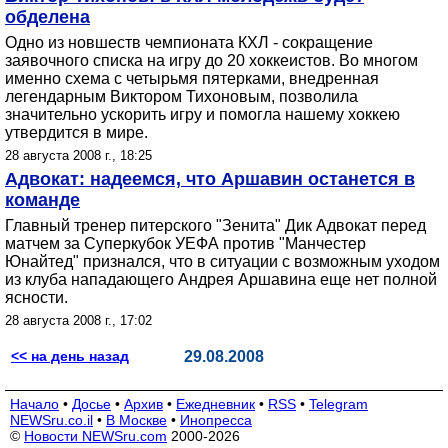
обделена
Одно из новшеств чемпионата КХЛ - сокращение
заявочного списка на игру до 20 хоккеистов. Во многом
именно схема с четырьмя пятерками, внедренная
легендарным Виктором Тихоновым, позволила
значительно ускорить игру и помогла нашему хоккею
утвердится в мире.
28 августа 2008 г., 18:25
Адвокат: надеемся, что Аршавин останется в
команде
Главный тренер питерского "Зенита" Дик Адвокат перед
матчем за Суперкубок УЕФА против "Манчестер
Юнайтед" признался, что в ситуации с возможным уходом
из клуба нападающего Андрея Аршавина еще нет полной
ясности.
28 августа 2008 г., 17:02
<< на день назад
29.08.2008
Начало
•
Досье
•
Архив
•
Ежедневник
•
RSS
•
Telegram
NEWSru.co.il
•
В Москве
•
Инопресса
©
Новости NEWSru.com
2000-2026