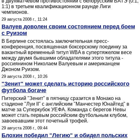
в двухматчевом противостоянии с белорусским БАТЭ (0:1,
1:1) в третьем квалификационном раунде Лиги
чемпионов.
29 августа 2008 г., 11:24
Валуев доволен своим состоянием перед боем
с Руизом
В Берлине состоялась заключительная пресс-
конференция, посвященная боксерскому поединку за
вакантный временный титул WBA в супертяжелом весе
между двумя бывшими обладателями этого титула -
россиянином Николаем Валуевым и американцем
Джоном Руизом.
29 августа 2008 г., 10:26
"Зенит" может сделать историю российского
футбола богаче
Питерский "Зенит" в пятницу сразится в Монако на
стадионе "Луи II" с английским "Манчестер Юнайтед" в
матче за Суперкубок УЕФА. Команда с берегов Невы
может стать первым российским футбольным клубом,
завоевавшим этот почетный трофей.
29 августа 2008 г., 09:44
Блохин победил "Легию" и обидел польских