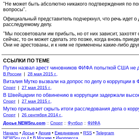
"Не может быть абсолютно никакого подтверждения по пов
вопросы".
Официальный представитель подчеркнул, что речь идет о 
расследуемому делу.
"Мы посоветовали им прибыть, но от них зависит, захотят
сейчас, то он может сделать это позже, когда вновь прие
Они не арестованы, и к ним не применены какие-либо друг
ССЫЛКИ ПО ТЕМЕ
Путин назвал арест чиновников ФИФА попыткой США не д
В России
|
28 мая 2015 г.,
Виталия Мутко вызвали на допрос по делу о коррупции 
Спорт
|
27 мая 2015 г.,
В Швейцарии по обвинению в коррупции задержали высо
Спорт
|
27 мая 2015 г.,
Мутко призывает скрыть итоги расследования дела о кор
Спорт
|
26 сентября 2014 г.,
Досье NEWSru.com
::
Спорт
::
Футбол
::
ФИФА
Начало
•
Досье
•
Архив
•
Ежедневник
•
RSS
•
Telegram
NEWSru.co.il
•
В Москве
•
Инопресса