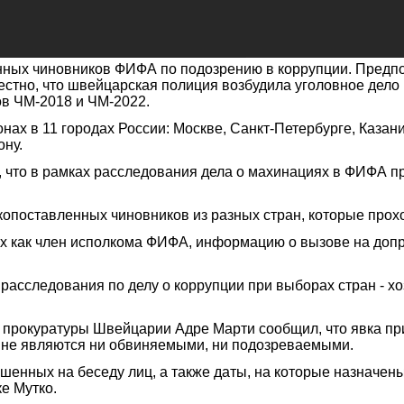
ных чиновников ФИФА по подозрению в коррупции. Предпол
стно, что швейцарская полиция возбудила уголовное дело 
ов ЧМ-2018 и ЧМ-2022.
онах в 11 городах России: Москве, Санкт-Петербурге, Каза
ону.
что в рамках расследования дела о махинациях в ФИФА пр
поставленных чиновников из разных стран, которые прохо
 как член исполкома ФИФА, информацию о вызове на допро
 расследования по делу о коррупции при выборах стран - хо
прокуратуры Швейцарии Адре Марти сообщил, что явка при
и не являются ни обвиняемыми, ни подозреваемыми.
шенных на беседу лиц, а также даты, на которые назначены 
е Мутко.