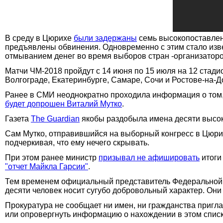
В среду в Цюрихе
были задержаны
семь высокопоставлен
предъявлены обвинения. Одновременно с этим стало изве
отмыванием денег во время выборов стран -организатор
Матчи ЧМ-2018 пройдут с 14 июня по 15 июля на 12 стади
Волгограде, Екатеринбурге, Самаре, Сочи и Ростове-на-Д
Ранее в СМИ неоднократно проходила информация о том, 
будет допрошен Виталий Мутко
.
Газета
The Guardian
якобы раздобыла имена десяти высоко
Сам Мутко, отправившийся на выборный конгресс в Цюрих
подчеркивая, что ему нечего скрывать.
При этом ранее министр
призывал не афишировать
итоги
"отчет Майкла Гарсии"
.
Тем временем официальный представитель Федеральной 
десяти человек носит сугубо добровольный характер. Он
Прокуратура не сообщает ни имен, ни гражданства пригла
или опровергнуть информацию о нахождении в этом списк