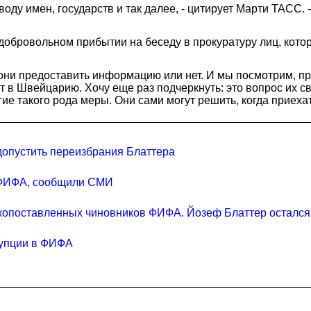
оду имен, государств и так далее, - цитирует Марти ТАСС.
добровольном прибытии на беседу в прокуратуру лиц, кото
 они предоставить информацию или нет. И мы посмотрим, при
дет в Швейцарию. Хочу еще раз подчеркнуть: это вопрос их 
ие такого рода меры. Они сами могут решить, когда приехат
опустить переизбрания Блаттера
в ФИФА, сообщили СМИ
копоставленных чиновников ФИФА. Йозеф Блаттер остался
рупции в ФИФА