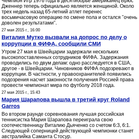
Чемпион Игр 1976 года в десятиборье американец Брюс
Дженнер теперь официально является женщиной. Около
трех недель назад 65-летний атлет перенес
восьмичасовую операцию по смене пола и остался "очень
доволен результатами".
27 мая 2015 г., 16:00
Виталия Мутко вызвали на допрос по делу о
коррупции в ФИФА, сообщили СМИ
Утром 27 мая в Швейцарии задержали нескольких
высокопоставленных сотрудников ФИФА. Задержания
проводились по двум делам: одно расследуется в США,
другое - в Швейцарии. Чиновников ФИФА подозревают в
коррупции. В частности, у правоохранителей появились
подозрения насчет законности получения Россией права
провести чемпионат мира по футболу 2018 года.
27 мая 2015 г., 15:43
Мария Шарапова вышла в третий круг Roland
Garros
Во втором раунде соревнования лучшая российская
теннисистка Мария Шарапова переиграла свою
соотечественницу Виталию Дьяченко со счетом 6:3, 6:1.
Следующей соперницей действующей чемпионки станет
австралийка Саманта Стосур.