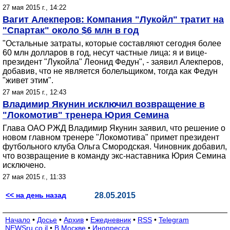
27 мая 2015 г., 14:22
Вагит Алекперов: Компания "Лукойл" тратит на
"Спартак" около $6 млн в год
"Остальные затраты, которые составляют сегодня более
60 млн долларов в год, несут частные лица: я и вице-
президент "Лукойла" Леонид Федун", - заявил Алекперов,
добавив, что не является болельщиком, тогда как Федун
"живет этим".
27 мая 2015 г., 12:43
Владимир Якунин исключил возвращение в
"Локомотив" тренера Юрия Семина
Глава ОАО РЖД Владимир Якунин заявил, что решение о
новом главном тренере "Локомотива" примет президент
футбольного клуба Ольга Смородская. Чиновник добавил,
что возвращение в команду экс-наставника Юрия Семина
исключено.
27 мая 2015 г., 11:33
<< на день назад
28.05.2015
Начало
•
Досье
•
Архив
•
Ежедневник
•
RSS
•
Telegram
NEWSru.co.il
•
В Москве
•
Инопресса