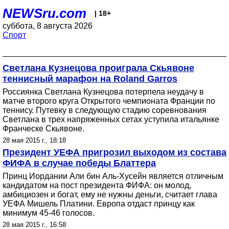
NEWSru.com
| 18+
суббота, 8 августа 2026
Спорт
Светлана Кузнецова проиграла Скьявоне
теннисный марафон на Roland Garros
Россиянка Светлана Кузнецова потерпела неудачу в
матче второго круга Открытого чемпионата Франции по
теннису. Путевку в следующую стадию соревнования
Светлана в трех напряженных сетах уступила итальянке
Франческе Скьявоне.
28 мая 2015 г., 18:18
Президент УЕФА пригрозил выходом из состава
ФИФА в случае победы Блаттера
Принц Иордании Али бин Аль-Хусейн является отличным
кандидатом на пост президента ФИФА: он молод,
амбициозен и богат, ему не нужны деньги, считает глава
УЕФА Мишель Платини. Европа отдаст принцу как
минимум 45-46 голосов.
28 мая 2015 г., 16:58