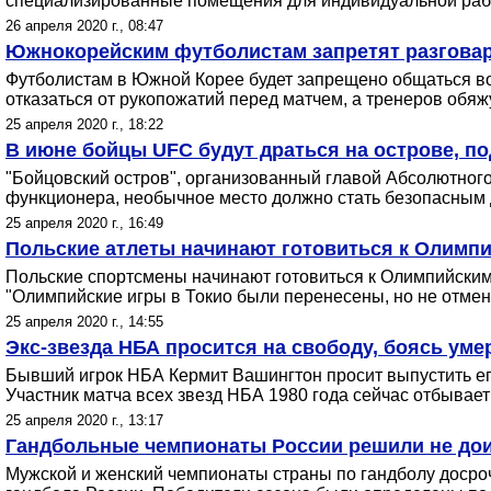
специализированные помещения для индивидуальной работ
26 апреля 2020 г., 08:47
Южнокорейским футболистам запретят разговар
Футболистам в Южной Корее будет запрещено общаться во
отказаться от рукопожатий перед матчем, а тренеров обяж
25 апреля 2020 г., 18:22
В июне бойцы UFC будут драться на острове, п
"Бойцовский остров", организованный главой Абсолютног
функционера, необычное место должно стать безопасным
25 апреля 2020 г., 16:49
Польские атлеты начинают готовиться к Олимпи
Польские спортсмены начинают готовиться к Олимпийским
"Олимпийские игры в Токио были перенесены, но не отмен
25 апреля 2020 г., 14:55
Экс-звезда НБА просится на свободу, боясь уме
Бывший игрок НБА Кермит Вашингтон просит выпустить ег
Участник матча всех звезд НБА 1980 года сейчас отбывает
25 апреля 2020 г., 13:17
Гандбольные чемпионаты России решили не до
Мужской и женский чемпионаты страны по гандболу досро