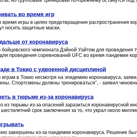
ы, но групповые тренировки по-прежнему останутся под 
ивать во время игр
 время игры в целях предотвращения распространения ко
ут носить защитные маски.
одальше от коронавируса
о бойцовского чемпионата Дэйной Уайтом для проведения т
 для проведения соревнований UFC во время пандемии кор
аде в Токио с удвоенной дисциплиной
 играм в Токио несмотря на эпидемию коронавируса, заяв
ены. Спортсмены должны тренироваться", - заявил чиновни
реть в тюрьме из-за коронавируса
о из тюрьмы из-за опасений заразиться коронавирусной ин
 шестилетний срок заключения за то, что украл около милл
игрывать
чно завершены из-за пандемии коронавируса. Решение бы