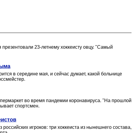
 презентовали 23-летнему хоккеисту овцу. "Самый
рыма
ится в середине мая, и сейчас думает, какой больнице
оссмейстер.
упермаркет во время пандемии коронавируса. "На прошлой
зывает спортсмен.
еистов
российских игроков: три хоккеиста из нынешнего состава,
рта.