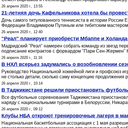
26 апреля 2020 г., 13:55
21-летняя дочь Кафельникова хотела бы провес
Дочь самого титулованного теннисиста в истории России 
Федерации Владимиром Путиным или тибетским мастером
26 апреля 2020 г., 12:40
"Реал" планирует приобрести Мбаппе и Холанда
Мадридский "Реал" намерен собрать команду из звезд пер
подписание контрактов с форвардом "Пари Сен-Жермен" 
26 апреля 2020 г., 11:16
В НХЛ всерьез задумались о возобновлении сез
Руководство Национальной хоккейной лиги и профсоюз иг
не столько детали, сколько саму концепцию продолжения 
26 апреля 2020 г., 10:14
В Таджикистане решили приостановить футболь
Все футбольные соревнования Таджикистана приостановле
наряду с национальными турнирами в Белоруссии, Никараг
26 апреля 2020 г., 09:12
Клубы НБА откроют тренировочные лагеря в ма
Национальная баскетбольная ассоциация с 1 мая разреши