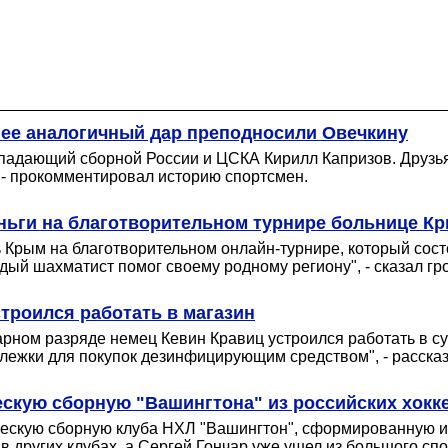
нее аналогичный дар преподносили Овечкину
падающий сборной России и ЦСКА Кирилл Капризов. Друзья
 - прокомментировал историю спортсмен.
ньги на благотворительном турнире больнице К
Крым на благотворительном онлайн-турнире, который состо
дый шахматист помог своему родному региону", - сказал гр
троился работать в магазин
арном разряде немец Кевин Кравиц устроился работать в с
лежки для покупок дезинфицирующим средством", - расска
скую сборную "Вашингтона" из российских хокк
скую сборную клуба НХЛ "Вашингтон", сформированную из 
других клубах, а Сергей Гончар уже ушел из большого спо