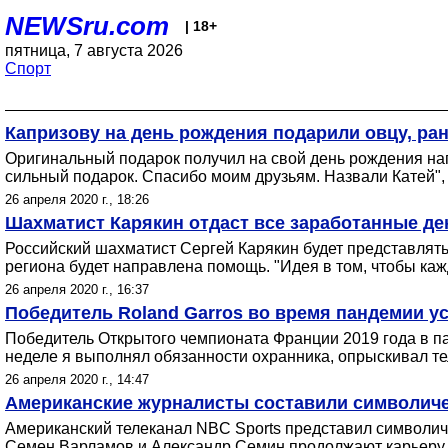
NEWSru.com
| 18+
пятница, 7 августа 2026
Спорт
Капризову на день рождения подарили овцу, ра
Оригинальный подарок получил на свой день рождения на
сильный подарок. Спасибо моим друзьям. Назвали Катей",
26 апреля 2020 г., 18:26
Шахматист Карякин отдаст все заработанные де
Российский шахматист Сергей Карякин будет представлять 
региона будет направлена помощь. "Идея в том, чтобы каж
26 апреля 2020 г., 16:37
Победитель Roland Garros во время пандемии ус
Победитель Открытого чемпионата Франции 2019 года в п
неделе я выполнял обязанности охранника, опрыскивал те
26 апреля 2020 г., 14:47
Американские журналисты составили символиче
Американский телеканал NBC Sports представил символиче
Семен Варламов и Александр Семин продолжают карьеру в 