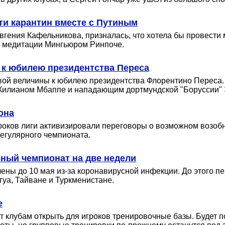
ти карантин вместе с Путиным
Евгения Кафельникова, призналась, что хотела бы провести
 медитации Мингьюром Ринпоче.
 к юбилею президентства Переса
вой величины к юбилею президентства Флорентино Переса.
Килианом Мбаппе и нападающим дортмундской "Боруссии"
она
роков лиги активизировали переговоры о возможном возоб
регулярного чемпионата.
ный чемпионат на две недели
ны до 10 мая из-за коронавирусной инфекции. До этого пе
уа, Тайване и Туркменистане.
е
т клубам открыть для игроков тренировочные базы. Будет 