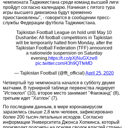
чемпионата Таджикистана среди команд высшей лиги
пройдут согласно календарю. Начиная с пятого тура
игры высшего дивизиона будут временно
приостановлены", - говорится в сообщении пресс-
службы Федерации футбола Таджикистана.
Tajikistan Football League on hold until May 10
Dushanbe: All football competitions in Tajikistan
will be temporarily halted from Monday, after the
Tajikistan Football Federation (TFF) announced
a nationwide suspension on Saturday
evening.
https://t.co/pXjNuGXzw8
pic.twitter.com/43h9QTfeMD
— Tajikistan Football (@fft_official)
April 25, 2020
Четвертый тур чемпионата начался в субботу двумя
матчами. В турнирной таблице первенства лидирует
"Истиклол" (10), второе место занимает "Фаизканд" (8),
третьим идет "Хатлон" (7).
По последним данным, в мире коронавирусом
заразились свыше 2,8 млн человек, зафиксировано
более 200 тысяч летальных исходов. Согласно
информации Университета Джонса Хопкинса, который
производит подсчеты на основе сводок властей страны,