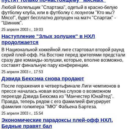
пустят только по-настоящему "мясных"
Любой болельщик "Спартака", одетый в красно-белую
футболку клуба, или в футболку с лозунгом "Кто мы?
Мясо!", будет бесплатно допущен на матч "Спартак" -
"Шинник".
25 апреля 2003 г., 19:03
Наступление "Злых золушек" в НХЛ
продолжается
В Национальной хоккейной лиге стартовал второй раунд
серий плей-офф. На Востоке перед зрителями предстали
сразу две команды-золушки, которые, вполне возможно,
составят финальную пару конференции.
25 апреля 2003 г., 17:53
Дэвида Бекхэма снова продают
После поражения в четвертьфинале Лиги чемпионов в
прессе началась новая волна слухов о возможном
переезде Дэвида Бекхэма из "Манчестер Юнайтед".
Правда, теперь рядом с его фамилией фигурирует
фамилия голкипера "МЮ" Фабьена Бартеза.
25 апреля 2003 г., 15:54
Экономические парадоксы плей-офф НХЛ.
Бедные правят бал