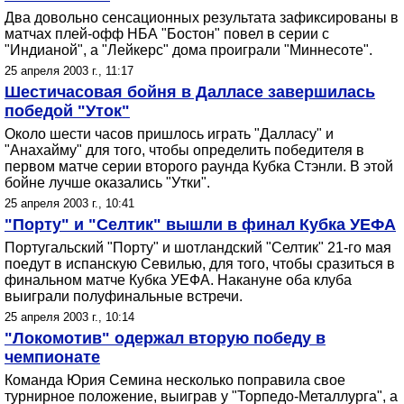
Два довольно сенсационных результата зафиксированы в
матчах плей-офф НБА "Бостон" повел в серии с
"Индианой", а "Лейкерс" дома проиграли "Миннесоте".
25 апреля 2003 г., 11:17
Шестичасовая бойня в Далласе завершилась
победой "Уток"
Около шести часов пришлось играть "Далласу" и
"Анахайму" для того, чтобы определить победителя в
первом матче серии второго раунда Кубка Стэнли. В этой
бойне лучше оказались "Утки".
25 апреля 2003 г., 10:41
"Порту" и "Селтик" вышли в финал Кубка УЕФА
Португальский "Порту" и шотландский "Селтик" 21-го мая
поедут в испанскую Севилью, для того, чтобы сразиться в
финальном матче Кубка УЕФА. Накануне оба клуба
выиграли полуфинальные встречи.
25 апреля 2003 г., 10:14
"Локомотив" одержал вторую победу в
чемпионате
Команда Юрия Семина несколько поправила свое
турнирное положение, выиграв у "Торпедо-Металлурга", а