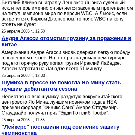
Виталий Кличко выиграл у Леннокса Льюиса судебный
иск, и теперь именно он является законным претендентом
на титул чемпиона мира по версии WBC. А Льюис, если
встретится с Кирком Джонсоном, то пояс WBC на кону
стоять не будет.
25 апреля 2003 г., 12:50
Андре Агасси отомстил грузину за поражение в
Китае
Американец Андре Агасси вновь одержал легкую победу
в нынешнем сезоне. На этот раз на домашнем турнире
под его горячую руку попал грузин Ираклий Лабадзе.
Агасси затратил на Лабадзе всего 51 минуту.
25 апреля 2003 г., 12:00
Шумиха в прессе не помогла Яо Мину стать
лучшим дебютантом сезона
Несмотря на всю шумиху, раздутую вокруг китайского
центрового Яо Мина, лучшим новичком года в НБА
признан форвард "Финикс Санз" Амаре Стаудмайр.
Стаудмайр получил приз "Эдди Готтлиб Трофи".
25 апреля 2003 г., 11:35
"Лейкерс" поставили под сомнение защиту
чемпионства