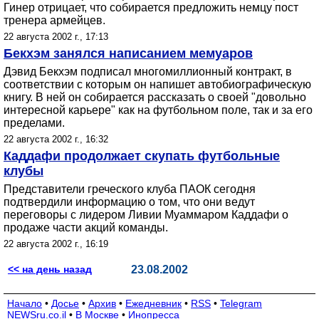
Гинер отрицает, что собирается предложить немцу пост
тренера армейцев.
22 августа 2002 г., 17:13
Бекхэм занялся написанием мемуаров
Дэвид Бекхэм подписал многомиллионный контракт, в
соответствии с которым он напишет автобиографическую
книгу. В ней он собирается рассказать о своей "довольно
интересной карьере" как на футбольном поле, так и за его
пределами.
22 августа 2002 г., 16:32
Каддафи продолжает скупать футбольные
клубы
Представители греческого клуба ПАОК сегодня
подтвердили информацию о том, что они ведут
переговоры с лидером Ливии Муаммаром Каддафи о
продаже части акций команды.
22 августа 2002 г., 16:19
<< на день назад
23.08.2002
Начало
•
Досье
•
Архив
•
Ежедневник
•
RSS
•
Telegram
NEWSru.co.il
•
В Москве
•
Инопресса