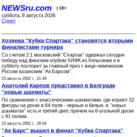
NEWSru.com
| 18+
суббота, 8 августа 2026
Спорт
Хозяева "Кубка Спартака" становятся вторыми
финалистами турнира
Со счетом 2:1 московский "Спартак" одержал сегодня
победу над финским клубом ХИФК из Хельсинки и в
субботу поспорит за главный приз с вице-чемпионом
России казанским "Ак Барсом".
23 августа 2002 г., 21:49
Анатолий Карпов представил в Белграде
"новые шахматы"
По сравнению с классическими шахматами, где играют 32
фигуры на доске в 64 поля - черные и белые, в "новых
шахматах" есть и третий цвет, причем на 6-угольной доске
с 91 полем.
23 августа 2002 г., 20:04
"Ак Барс" вышел в финал "Кубка Спартака"