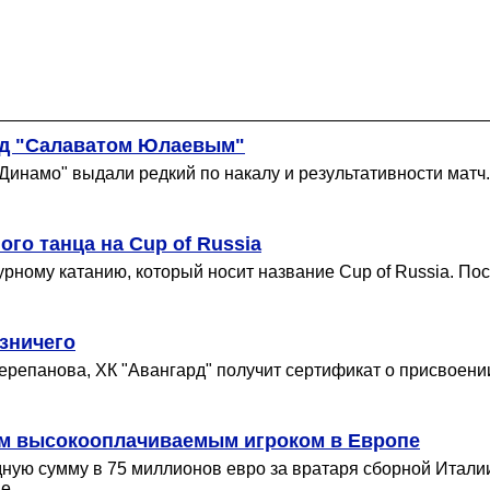
ад "Салаватом Юлаевым"
Динамо" выдали редкий по накалу и результативности матч
го танца на Cup of Russia
гурному катанию, который носит название Cup of Russia. П
озничего
Черепанова, ХК "Авангард" получит сертификат о присвоени
ым высокооплачиваемым игроком в Европе
дную сумму в 75 миллионов евро за вратаря сборной Итал
е.