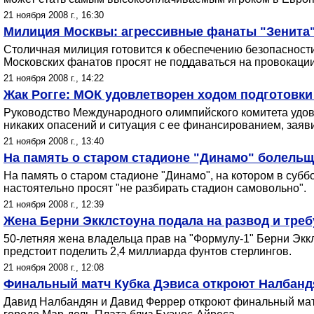
21 ноября 2008 г., 16:30
Милиция Москвы: агрессивные фанаты "Зенита"
Столичная милиция готовится к обеспечению безопасности 
Московских фанатов просят не поддаваться на провокации
21 ноября 2008 г., 14:22
Жак Рогге: МОК удовлетворен ходом подготовки
Руководство Международного олимпийского комитета удов
никаких опасений и ситуация с ее финансированием, заяви
21 ноября 2008 г., 13:40
На память о старом стадионе "Динамо" болельщ
На память о старом стадионе "Динамо", на котором в суб
настоятельно просят "не разбирать стадион самовольно".
21 ноября 2008 г., 12:39
Жена Берни Экклстоуна подала на развод и тре
50-летняя жена владельца прав на "Формулу-1" Берни Экк
предстоит поделить 2,4 миллиарда фунтов стерлингов.
21 ноября 2008 г., 12:08
Финальный матч Кубка Дэвиса откроют Налбанд
Давид Налбандян и Давид Феррер откроют финальный матч