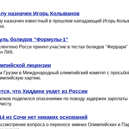
лу назначен Игорь Колыванов
у назначен известный в прошлом нападающий Игорь Колыв
ва.
руль болидов "Формулы-1"
ентино Росси принял участие в тестах болидов "Феррари" н
н Лёб.
импийской лицензии
 Грузии в Международный олимпийский комитет с просьбой
лимпийскую хартию.
ся, что Хиддинк уедет из России
пков поделился опасениями по поводу задержек зарплаты т
исту.
4 из Сочи нет никаких оснований
ассмотрение вопроса о переносе зимних Олимпийских и Пара