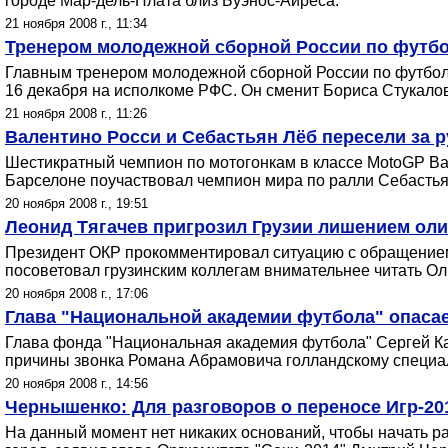
городе Мар-дель-Плата близ Буэнос-Айреса.
21 ноября 2008 г., 11:34
Тренером молодежной сборной России по футбо
Главным тренером молодежной сборной России по футбол
16 декабря на исполкоме РФС. Он сменит Бориса Стукало
21 ноября 2008 г., 11:26
Валентино Росси и Себастьян Лёб пересели за 
Шестикратный чемпион по мотогонкам в классе MotoGP Вал
Барселоне поучаствовал чемпион мира по ралли Себастья
20 ноября 2008 г., 19:51
Леонид Тягачев пригрозил Грузии лишением ол
Президент ОКР прокомментировал ситуацию с обращением
посоветовал грузинским коллегам внимательнее читать О
20 ноября 2008 г., 17:06
Глава "Национальной академии футбола" опасает
Глава фонда "Национальная академия футбола" Сергей Ка
причины звонка Романа Абрамовича голландскому специал
20 ноября 2008 г., 14:56
Чернышенко: Для разговоров о переносе Игр-201
На данный момент нет никаких оснований, чтобы начать р