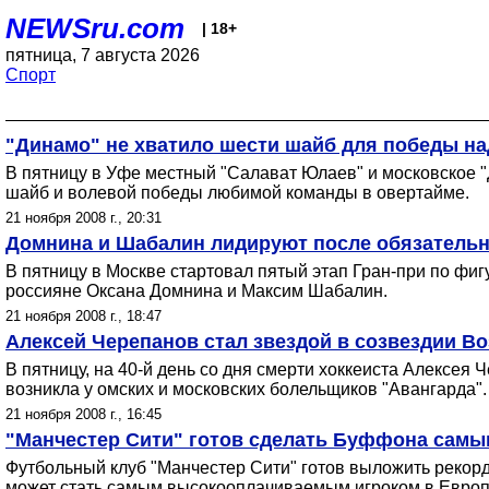
NEWSru.com
| 18+
пятница, 7 августа 2026
Спорт
"Динамо" не хватило шести шайб для победы н
В пятницу в Уфе местный "Салават Юлаев" и московское "
шайб и волевой победы любимой команды в овертайме.
21 ноября 2008 г., 20:31
Домнина и Шабалин лидируют после обязательно
В пятницу в Москве стартовал пятый этап Гран-при по фи
россияне Оксана Домнина и Максим Шабалин.
21 ноября 2008 г., 18:47
Алексей Черепанов стал звездой в созвездии В
В пятницу, на 40-й день со дня смерти хоккеиста Алексея 
возникла у омских и московских болельщиков "Авангарда".
21 ноября 2008 г., 16:45
"Манчестер Сити" готов сделать Буффона сам
Футбольный клуб "Манчестер Сити" готов выложить рекор
может стать самым высокооплачиваемым игроком в Европ