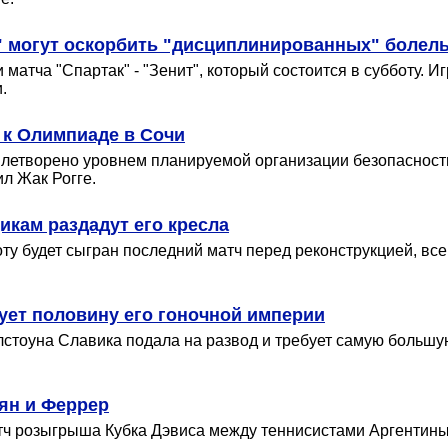
 могут оскорбить "дисциплинированных" болел
матча "Спартак" - "Зенит", который состоится в субботу. 
.
 к Олимпиаде в Сочи
летворено уровнем планируемой организации безопасност
л Жак Рогге.
икам раздадут его кресла
боту будет сыгран последний матч перед реконструкцией, 
бует половину его гоночной империи
лстоуна Славика подала на развод и требует самую больш
ян и Феррер
 розыгрыша Кубка Дэвиса между теннисистами Аргентины и