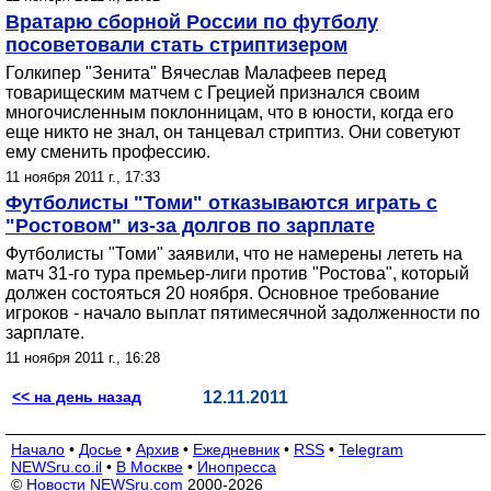
Вратарю сборной России по футболу
посоветовали стать стриптизером
Голкипер "Зенита" Вячеслав Малафеев перед
товарищеским матчем с Грецией признался своим
многочисленным поклонницам, что в юности, когда его
еще никто не знал, он танцевал стриптиз. Они советуют
ему сменить профессию.
11 ноября 2011 г., 17:33
Футболисты "Томи" отказываются играть с
"Ростовом" из-за долгов по зарплате
Футболисты "Томи" заявили, что не намерены лететь на
матч 31-го тура премьер-лиги против "Ростова", который
должен состояться 20 ноября. Основное требование
игроков - начало выплат пятимесячной задолженности по
зарплате.
11 ноября 2011 г., 16:28
<< на день назад
12.11.2011
Начало
•
Досье
•
Архив
•
Ежедневник
•
RSS
•
Telegram
NEWSru.co.il
•
В Москве
•
Инопресса
©
Новости NEWSru.com
2000-2026