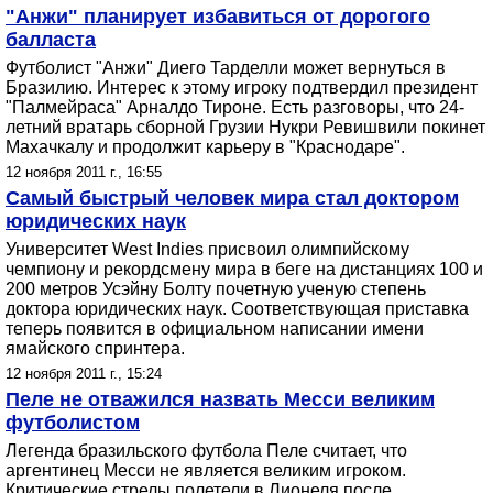
"Анжи" планирует избавиться от дорогого
балласта
Футболист "Анжи" Диего Тарделли может вернуться в
Бразилию. Интерес к этому игроку подтвердил президент
"Палмейраса" Арналдо Тироне. Есть разговоры, что 24-
летний вратарь сборной Грузии Нукри Ревишвили покинет
Махачкалу и продолжит карьеру в "Краснодаре".
12 ноября 2011 г., 16:55
Самый быстрый человек мира стал доктором
юридических наук
Университет West Indies присвоил олимпийскому
чемпиону и рекордсмену мира в беге на дистанциях 100 и
200 метров Усэйну Болту почетную ученую степень
доктора юридических наук. Соответствующая приставка
теперь появится в официальном написании имени
ямайского спринтера.
12 ноября 2011 г., 15:24
Пеле не отважился назвать Месси великим
футболистом
Легенда бразильского футбола Пеле считает, что
аргентинец Месси не является великим игроком.
Критические стрелы полетели в Лионеля после