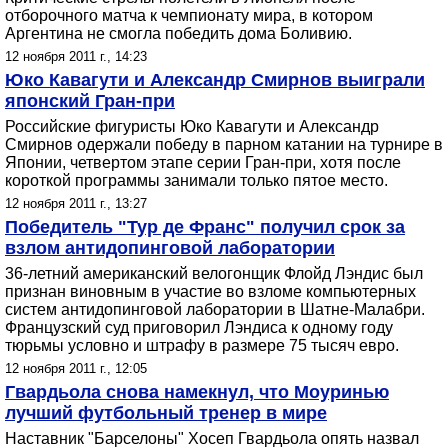
отборочного матча к чемпионату мира, в котором
Аргентина не смогла победить дома Боливию.
12 ноября 2011 г., 14:23
Юко Кавагути и Александр Смирнов выиграли
японский Гран-при
Российские фигуристы Юко Кавагути и Александр
Смирнов одержали победу в парном катании на турнире в
Японии, четвертом этапе серии Гран-при, хотя после
короткой программы занимали только пятое место.
12 ноября 2011 г., 13:27
Победитель "Тур де Франс" получил срок за
взлом антидопинговой лаборатории
36-летний американский велогонщик Флойд Лэндис был
признан виновным в участие во взломе компьютерных
систем антидопинговой лаборатории в Шатне-Малабри.
Французский суд приговорил Лэндиса к одному году
тюрьмы условно и штрафу в размере 75 тысяч евро.
12 ноября 2011 г., 12:05
Гвардьола снова намекнул, что Моуринью
лучший футбольный тренер в мире
Наставник "Барселоны" Хосеп Гвардьола опять назвал