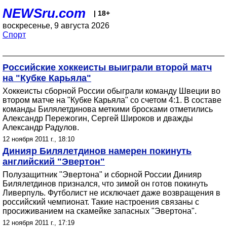
NEWSru.com
| 18+
воскресенье, 9 августа 2026
Спорт
Российские хоккеисты выиграли второй матч
на "Кубке Карьяла"
Хоккеисты сборной России обыграли команду Швеции во
втором матче на "Кубке Карьяла" со счетом 4:1. В составе
команды Билялетдинова меткими бросками отметились
Александр Пережогин, Сергей Широков и дважды
Александр Радулов.
12 ноября 2011 г., 18:10
Динияр Билялетдинов намерен покинуть
английский "Эвертон"
Полузащитник "Эвертона" и сборной России Динияр
Билялетдинов признался, что зимой он готов покинуть
Ливерпуль. Футболист не исключает даже возвращения в
российский чемпионат. Такие настроения связаны с
просиживанием на скамейке запасных "Эвертона".
12 ноября 2011 г., 17:19