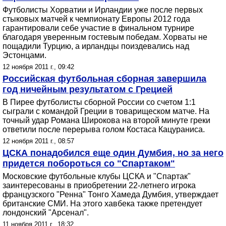
Футболисты Хорватии и Ирландии уже после первых
стыковых матчей к чемпионату Европы 2012 года
гарантировали себе участие в финальном турнире
благодаря уверенным гостевым победам. Хорваты не
пощадили Турцию, а ирландцы поиздевались над
Эстонцами.
12 ноября 2011 г., 09:42
Российская футбольная сборная завершила
год ничейным результатом с Грецией
В Пирее футболисты сборной России со счетом 1:1
сыграли с командой Греции в товарищеском матче. На
точный удар Романа Широкова на второй минуте греки
ответили после перерыва голом Костаса Кацураниса.
12 ноября 2011 г., 08:57
ЦСКА понадобился еще один Думбия, но за него
придется побороться со "Спартаком"
Московские футбольные клубы ЦСКА и "Спартак"
заинтересованы в приобретении 22-летнего игрока
французского "Ренна" Тонго Хамеда Думбия, утверждает
британские СМИ. На этого хавбека также претендует
лондонский "Арсенал".
11 ноября 2011 г., 18:32