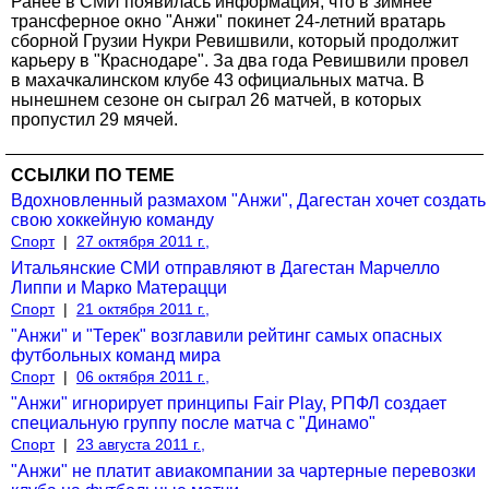
Ранее в СМИ появилась информация, что в зимнее
трансферное окно "Анжи" покинет 24-летний вратарь
сборной Грузии Нукри Ревишвили, который продолжит
карьеру в "Краснодаре". За два года Ревишвили провел
в махачкалинском клубе 43 официальных матча. В
нынешнем сезоне он сыграл 26 матчей, в которых
пропустил 29 мячей.
ССЫЛКИ ПО ТЕМЕ
Вдохновленный размахом "Анжи", Дагестан хочет создать
свою хоккейную команду
Спорт
|
27 октября 2011 г.,
Итальянские СМИ отправляют в Дагестан Марчелло
Липпи и Марко Матерацци
Спорт
|
21 октября 2011 г.,
"Анжи" и "Терек" возглавили рейтинг самых опасных
футбольных команд мира
Спорт
|
06 октября 2011 г.,
"Анжи" игнорирует принципы Fair Play, РПФЛ создает
специальную группу после матча с "Динамо"
Спорт
|
23 августа 2011 г.,
"Анжи" не платит авиакомпании за чартерные перевозки