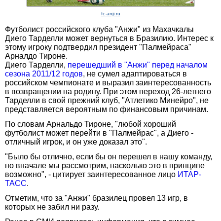
fc-anji.ru
Футболист российского клуба "Анжи" из Махачкалы
Диего Тарделли может вернуться в Бразилию. Интерес к
этому игроку подтвердил президент "Палмейраса"
Арналдо Тироне.
Диего Тарделли,
перешедший в "Анжи" перед началом
сезона 2011/12 годов
, не сумел адаптироваться в
российском чемпионате и выразил заинтересованность
в возвращении на родину. При этом переход 26-летнего
Тарделли в свой прежний клуб, "Атлетико Минейро", не
представляется вероятным по финансовым причинам.
По словам Арнальдо Тироне, "любой хороший
футболист может перейти в "Палмейрас", а Диего -
отличный игрок, и он уже доказал это".
"Было бы отлично, если бы он перешел в нашу команду,
но вначале мы рассмотрим, насколько это в принципе
возможно", - цитирует заинтересованное лицо
ИТАР-
ТАСС
.
Отметим, что за "Анжи" бразилец провел 13 игр, в
которых не забил ни разу.