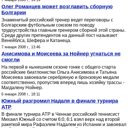
Олег Романцев может возглавить сборную
Болгарии
Знаменитый российский тренер ведет переговоры с
Болгарским футбольным союзом по поводу
трудоустройства главным тренером сборной этой страны.
Среди других претендентов на данный пост называют
Венейблса, Шефера и Катанеца.
7 января 2008 г., 13:46
Анисимова и Моисеева за Нойнер угнаться не
смогли
На первой в нынешнем сезоне гонке с общего старта
российские биатлонистки Ольга Анисимова и Татьяна
Моисеева завоевали серебряную и бронзовую медали
соответственно, пропустив вперед лишь хозяйку трассы -
Магдалену Нойнер.
6 января 2008 г., 18:11
Южный разгромил Надаля в финале турнира
АТР
В финале турнира АТР в Ченнае российский теннисист
Михаил Южный со счетом 6:0, 6:1 взял верх над второй
ракеткой мира Рафаэлем Надалем из Испании и завоевал