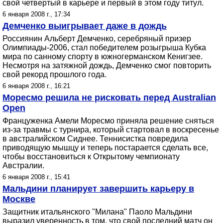
свой четвертый в карьере и первый в этом году титул.
6 января 2008 г., 17:34
Демченко выигрывает даже в дождь
Россиянин Альберт Демченко, серебряный призер
Олимпиады-2006, стал победителем розыгрыша Кубка
мира по санному спорту в южногерманском Кенигзее.
Несмотря на затяжной дождь, Демченко смог повторить
свой рекорд прошлого года.
6 января 2008 г., 16:21
Моресмо решила не рисковать перед Australian
Open
Француженка Амели Моресмо приняла решение сняться
из-за травмы с турнира, который стартовал в воскресенье
в австралийском Сиднее. Теннисистка повредила
приводящую мышцу и теперь постарается сделать все,
чтобы восстановиться к Открытому чемпионату
Австралии.
6 января 2008 г., 15:41
Мальдини планирует завершить карьеру в
Москве
Защитник итальянского "Милана" Паоло Мальдини
выразил уверенность в том, что свой последний матч он