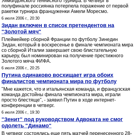
Уимблдонского теннисного турнира. В четверг в
полуфинале россиянка потерпела поражение от первой
ракетки турнира француженки Амели Моресмо.
6 июля 2006 г., 20:30
Зидан включен в список претендентов на
"Золотой мяч"
Плеймейкер сборной Франции по футболу Зинедин
Зидан, который в воскресенье в финале чемпионата мира
со сборной Италии завершает свою блистательную
карьеру, был номинирован на получение престижного
Золотого мяча ФИФА.
6 июля 2006 г., 20:25
Путина одинаково восхищает игра обоих
финалистов чемпионата мира по футболу
"Мне кажется, что и итальянская команда, и французская
команда достойны финала чемпионата мира, играли
просто блестяще", - заявил Путин в ходе интернет-
конференции в четверг.
6 июля 2006 г., 19:30
"Зенит" под руководством Адвоката не смог
одолеть "Динамо"
В четверг состоялись еще пять матчей перенесенного 28-