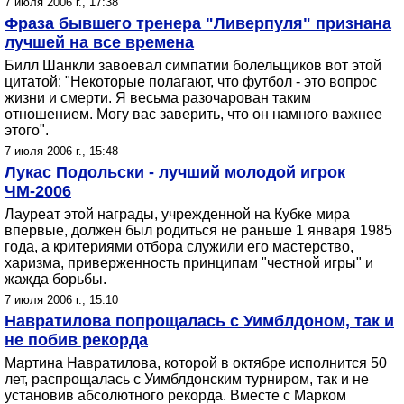
7 июля 2006 г., 17:38
Фраза бывшего тренера "Ливерпуля" признана
лучшей на все времена
Билл Шанкли завоевал симпатии болельщиков вот этой
цитатой: "Некоторые полагают, что футбол - это вопрос
жизни и смерти. Я весьма разочарован таким
отношением. Могу вас заверить, что он намного важнее
этого".
7 июля 2006 г., 15:48
Лукас Подольски - лучший молодой игрок
ЧМ-2006
Лауреат этой награды, учрежденной на Кубке мира
впервые, должен был родиться не раньше 1 января 1985
года, а критериями отбора служили его мастерство,
харизма, приверженность принципам "честной игры" и
жажда борьбы.
7 июля 2006 г., 15:10
Навратилова попрощалась с Уимблдоном, так и
не побив рекорда
Мартина Навратилова, которой в октябре исполнится 50
лет, распрощалась с Уимблдонским турниром, так и не
установив абсолютного рекорда. Вместе с Марком