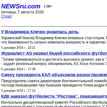
NEWSru.com
| 18+
пятница, 7 августа 2026
Спорт
У Владимира Кличко родилась дочь
Украинский боксер Владимир Кличко впервые стал отцом. Е
что беременность сильно изменила внешность и характер 
5 декабря 2014 г., 18:21
Журналист AS назвал бедой российского футбо
"Зачем тренироваться и достигать высокого уровня, как в 
- задает резонный вопрос обозреватель AS Хосе Антонио 
5 декабря 2014 г., 17:38
Смену президента КХЛ объяснили разногласиями
Председатель совета директоров Континентальной хоккей
господствовавшими при бывшем президенте Александре 
5 декабря 2014 г., 17:16
КДК наказал футболиста "Ростова", показавшег
Контрольно-дисциплинарный комитет Российского футбольн
неприличный жест, показанный им фанатам столичного "Сп