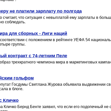
неру не платили зарплату по полгода
 считает, что ситуация с невыплатой ему зарплаты в боль
жно соблюдать.
ра для сборных - Лиги наций
В соответствии с положением в рейтинге УЕФА 54 национал
етыре группы.
ый контракт с 74-летним Пеле
образ трехкратного чемпиона мира в маркетинговых кампан
ийским гольфом
депутат Госдумы Светлана Журова объявила выдвижении св
ала в блоге.
с Кличко
Кличко Бернд Бенте заявил, что если его подопечный не 