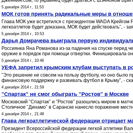
Дженнингсом, то украинец будет драться с Шэнноном Бриг
5 декабря 2014 г., 11:53
МОК готов принять радикальные меры в отноше
Глава МОК уже встретился с президентом WADA Крейгом 
легкоатлетов будет доказана, МОК будет действовать", - за
5 декабря 2014 г., 10:53
Дарья Домрачева выиграла первую индивидуаль
Россиянка Яна Романова из-за падения на спуске перед ч
оружие в порядок при помощи отвертки. Финишировала она
5 декабря 2014 г., 10:46
УЕФА запретил крымским клубам выступать в ро
"Это решение не совсем на пользу футболу, но оно было п
финансовую поддержку и развивать футбол в Крыму", - ск
4 декабря 2014 г., 21:59
"Спартак" не смог обыграть "Ростов" в Москве
Московский "Спартак" и "Ростов" разошлись миром в матче
Столичное "Динамо" в Саранске нанесло поражение местн
4 декабря 2014 г., 21:48
Глава легкоатлетической федерации отрицает м
Президент Всероссийской федерации легкой атлетики Ва