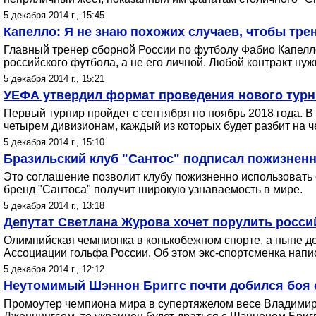
5 декабря 2014 г., 15:45
Капелло: Я не знаю похожих случаев, чтобы тре
Главный тренер сборной России по футболу Фабио Капелло
российского футбола, а не его личной. Любой контракт ну
5 декабря 2014 г., 15:21
УЕФА утвердил формат проведения нового турни
Первый турнир пройдет с сентября по ноябрь 2018 года. 
четырем дивизионам, каждый из которых будет разбит на ч
5 декабря 2014 г., 15:10
Бразильский клуб "Сантос" подписал пожизненн
Это соглашение позволит клубу пожизненно использовать 
бренд "Сантоса" получит широкую узнаваемость в мире.
5 декабря 2014 г., 13:18
Депутат Светлана Журова хочет порулить росс
Олимпийская чемпионка в конькобежном спорте, а ныне 
Ассоциации гольфа России. Об этом экс-спортсменка напис
5 декабря 2014 г., 12:12
Неутомимый Шэннон Бриггс почти добился боя 
Промоутер чемпиона мира в супертяжелом весе Владимира 