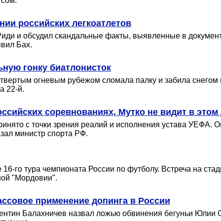
гсом.
нии российских легкоатлетов
Риди и обсудил скандальные факты, выявленные в докумен
явил Бах.
ную гонку биатлонисток
етвертым огневым рубежом сломала палку и забила снегом 
 22-й.
ссийских соревнованиях, Мутко не видит в этом
ринято с точки зрения реалий и исполнения устава УЕФА. 
азал министр спорта РФ.
 16-го тура чемпионата России по футболу. Встреча на ста
ой "Мордовии".
ассовое применение допинга в России
лентин Балахничев назвал ложью обвинения бегуньи Юлии 