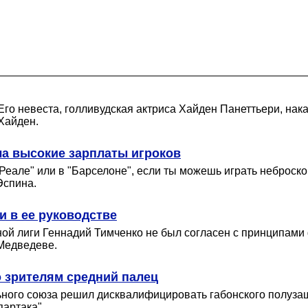
го невеста, голливудская актриса Хайден Панеттьери, нака
Хайден.
ла высокие зарплаты игроков
"Реале" или в "Барселоне", если ты можешь играть неброско 
Эспина.
 в ее руководстве
ной лиги Геннадий Тимченко не был согласен с принципами
Медведеве.
о зрителям средний палец
ого союза решил дисквалифицировать габонского полузащит
артака".