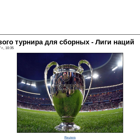
ого турнира для сборных - Лиги наций
г., 10:35
Reuters