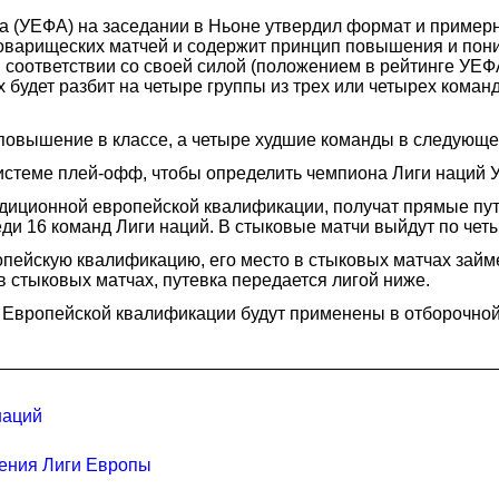
 (УЕФА) на заседании в Ньоне утвердил формат и примерн
оварищеских матчей и содержит принцип повышения и пони
В соответствии со своей силой (положением в рейтинге УЕ
удет разбит на четыре группы из трех или четырех команд. 
 повышение в классе, а четыре худшие команды в следующ
системе плей-офф, чтобы определить чемпиона Лиги наций 
диционной европейской квалификации, получат прямые пут
ди 16 команд Лиги наций. В стыковые матчи выйдут по четы
опейскую квалификацию, его место в стыковых матчах займе
в стыковых матчах, путевка передается лигой ниже.
и Европейской квалификации будут применены в отборочной 
наций
нения Лиги Европы