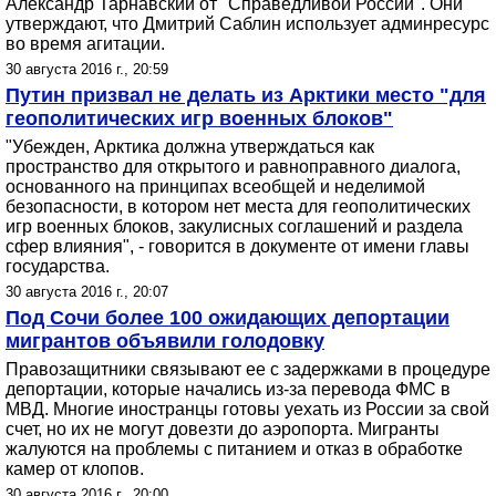
Александр Тарнавский от "Справедливой России". Они
утверждают, что Дмитрий Саблин использует админресурс
во время агитации.
30 августа 2016 г., 20:59
Путин призвал не делать из Арктики место "для
геополитических игр военных блоков"
"Убежден, Арктика должна утверждаться как
пространство для открытого и равноправного диалога,
основанного на принципах всеобщей и неделимой
безопасности, в котором нет места для геополитических
игр военных блоков, закулисных соглашений и раздела
сфер влияния", - говорится в документе от имени главы
государства.
30 августа 2016 г., 20:07
Под Сочи более 100 ожидающих депортации
мигрантов объявили голодовку
Правозащитники связывают ее с задержками в процедуре
депортации, которые начались из-за перевода ФМС в
МВД. Многие иностранцы готовы уехать из России за свой
счет, но их не могут довезти до аэропорта. Мигранты
жалуются на проблемы с питанием и отказ в обработке
камер от клопов.
30 августа 2016 г., 20:00