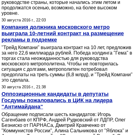
руководстве страны, которые начались этим летом и
продолжатся осенью, возможно, на более высоком
уровне.
30 августа 2016 г., 22:03
Компания должника московского метро
выиграла 10-летний контракт на размещение
рекламы в подземке
"Трейд Компани" выиграла контракт на 10 лет, предложив
за него 22,6 миллиарда рублей. Победа холдинга "Гема" в
торгах стала неожиданностью для руководства
московского метрополитена. Чтобы не повторилась
ситуация с долгами, метрополитен потребовал
предоплаты на треть суммы (6,8 млрд), и "Трейд Компани"
это сделала.
30 августа 2016 г., 21:38
Оппозиционные кандидаты в депутаты
Госдумы пожаловались в ЦИК на лидера
"Антимайдана"
Обращение подписали шесть кандидатов: Игорь
Сагенбаев от КПРФ, Андрей Рудковский от ЛДПР, Олег
Безниско от ПАРНАСа, Дмитрий Кравченко от
"Коммунистов России", Алина Сальникова от "Яблока" и