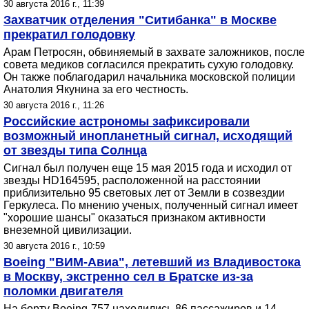
30 августа 2016 г., 11:39
Захватчик отделения "Ситибанка" в Москве
прекратил голодовку
Арам Петросян, обвиняемый в захвате заложников, после
совета медиков согласился прекратить сухую голодовку.
Он также поблагодарил начальника московской полиции
Анатолия Якунина за его честность.
30 августа 2016 г., 11:26
Российские астрономы зафиксировали
возможный инопланетный сигнал, исходящий
от звезды типа Солнца
Сигнал был получен еще 15 мая 2015 года и исходил от
звезды HD164595, расположенной на расстоянии
приблизительно 95 световых лет от Земли в созвездии
Геркулеса. По мнению ученых, полученный сигнал имеет
"хорошие шансы" оказаться признаком активности
внеземной цивилизации.
30 августа 2016 г., 10:59
Boeing "ВИМ-Авиа", летевший из Владивостока
в Москву, экстренно сел в Братске из-за
поломки двигателя
На борту Boeing-757 находились 86 пассажиров и 14