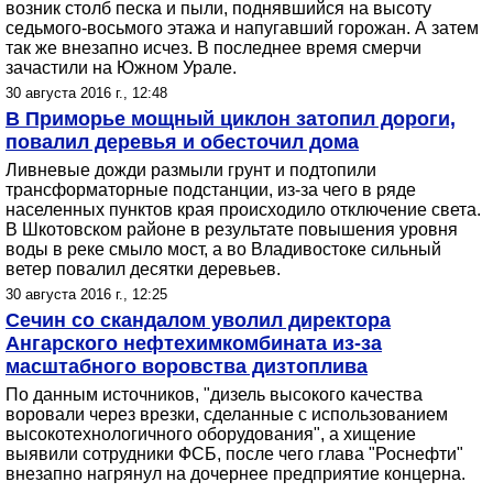
возник столб песка и пыли, поднявшийся на высоту
седьмого-восьмого этажа и напугавший горожан. А затем
так же внезапно исчез. В последнее время смерчи
зачастили на Южном Урале.
30 августа 2016 г., 12:48
В Приморье мощный циклон затопил дороги,
повалил деревья и обесточил дома
Ливневые дожди размыли грунт и подтопили
трансформаторные подстанции, из-за чего в ряде
населенных пунктов края происходило отключение света.
В Шкотовском районе в результате повышения уровня
воды в реке смыло мост, а во Владивостоке сильный
ветер повалил десятки деревьев.
30 августа 2016 г., 12:25
Сечин со скандалом уволил директора
Ангарского нефтехимкомбината из-за
масштабного воровства дизтоплива
По данным источников, "дизель высокого качества
воровали через врезки, сделанные с использованием
высокотехнологичного оборудования", а хищение
выявили сотрудники ФСБ, после чего глава "Роснефти"
внезапно нагрянул на дочернее предприятие концерна.