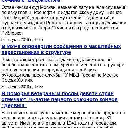
Сечина к "Ведомостям"
Останкинский суд Москвы назначил дату начала слушаний
по иску главы "Роснефти" к издательскому дому "Бизнес
Ньюс Медиа", управляющему газетой "Ведомости", и
журналисту издания Ринату Сагдиеву - автору публикации
о недвижимости Игоря Сечина и его родственников на
Рублевке.
30 августа 2016 г., 17:07
В МУРе опровергли сообщения о масштабных
перестановках в структуре
В московском угрозыске создали подразделение по
борьбе с мошенничеством, других изменений в структуре
этого управления не предвидится, сообщила
руководитель пресс-службы ГУ МВД России по Москве
Софья Хотина.
30 августа 2016 г., 15:53
В Поморье ветераны и послы девяти стран
отмечают 75-летие первого союзного конвоя
"Дервиш"
Начавшиеся накануне памятные мероприятия продлятся
четыре дня, а их кульминация состоится в среду, 31
августа. Именно в этот день в 1941 году на городском