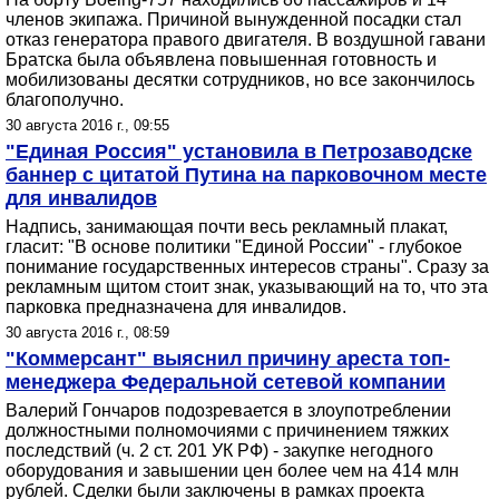
членов экипажа. Причиной вынужденной посадки стал
отказ генератора правого двигателя. В воздушной гавани
Братска была объявлена повышенная готовность и
мобилизованы десятки сотрудников, но все закончилось
благополучно.
30 августа 2016 г., 09:55
"Единая Россия" установила в Петрозаводске
баннер с цитатой Путина на парковочном месте
для инвалидов
Надпись, занимающая почти весь рекламный плакат,
гласит: "В основе политики "Единой России" - глубокое
понимание государственных интересов страны". Сразу за
рекламным щитом стоит знак, указывающий на то, что эта
парковка предназначена для инвалидов.
30 августа 2016 г., 08:59
"Коммерсант" выяснил причину ареста топ-
менеджера Федеральной сетевой компании
Валерий Гончаров подозревается в злоупотреблении
должностными полномочиями с причинением тяжких
последствий (ч. 2 ст. 201 УК РФ) - закупке негодного
оборудования и завышении цен более чем на 414 млн
рублей. Сделки были заключены в рамках проекта