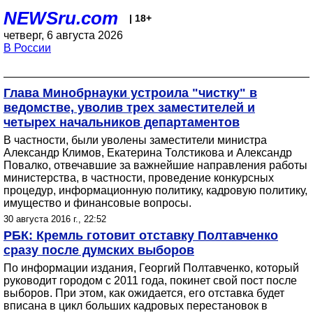
NEWSru.com
| 18+
четверг, 6 августа 2026
В России
Глава Минобрнауки устроила "чистку" в
ведомстве, уволив трех заместителей и
четырех начальников департаментов
В частности, были уволены заместители министра
Александр Климов, Екатерина Толстикова и Александр
Повалко, отвечавшие за важнейшие направления работы
министерства, в частности, проведение конкурсных
процедур, информационную политику, кадровую политику,
имущество и финансовые вопросы.
30 августа 2016 г., 22:52
РБК: Кремль готовит отставку Полтавченко
сразу после думских выборов
По информации издания, Георгий Полтавченко, который
руководит городом с 2011 года, покинет свой пост после
выборов. При этом, как ожидается, его отставка будет
вписана в цикл больших кадровых перестановок в