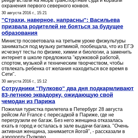
рейде встали на якорь транспортные суда и корабли
охранения первого северного конвоя.
30 августа 2016 г., 15:21
"Страхи, наверное, напрасны": Васильева
призвала родителей не бояться за будущее
образования
Министр посоветовала на третьем уроке физкультуры
заниматься под музыку ритмикой, пообещала, что из ЕГЭ
исчезнут тесты по физике, химии и биологии, а заменить
интернет в школе предложила "кружковой работой,
спортом, музыкой и техническим творчеством, чтобы
отвлекать ребенка от желания находиться все время в
Сети".
30 августа 2016 г., 15:12
Сотрудники "Пулково" два дня подкармливают
83-летнюю эквадорку, ожидающую свой
чемодан из Парижа
Пожилая туристка прилетела в Петербург 28 августа
рейсом Air France с пересадкой в Париже, где не
перегрузили ее багаж. Без него женщина отказалась
ехать в город и осталась в зале выдачи багажа. "Очень
активная женщина, занимается йогой", - рассказали в
аэропорту Пулково.