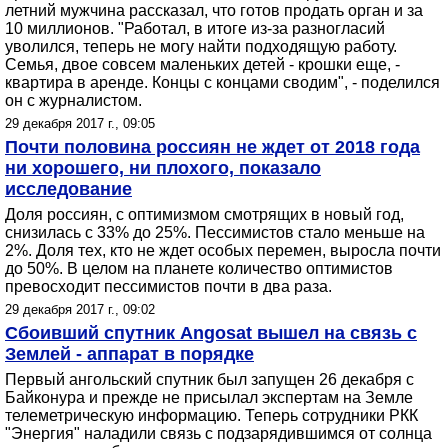
летний мужчина рассказал, что готов продать орган и за
10 миллионов. "Работал, в итоге из-за разногласий
уволился, теперь не могу найти подходящую работу.
Семья, двое совсем маленьких детей - крошки еще, -
квартира в аренде. Концы с концами сводим", - поделился
он с журналистом.
29 декабря 2017 г., 09:05
Почти половина россиян не ждет от 2018 года
ни хорошего, ни плохого, показало
исследование
Доля россиян, с оптимизмом смотрящих в новый год,
снизилась с 33% до 25%. Пессимистов стало меньше на
2%. Доля тех, кто не ждет особых перемен, выросла почти
до 50%. В целом на планете количество оптимистов
превосходит пессимистов почти в два раза.
29 декабря 2017 г., 09:02
Сбоивший спутник Angosat вышел на связь с
Землей - аппарат в порядке
Первый ангольский спутник был запущен 26 декабря с
Байконура и прежде не присылал экспертам на Земле
телеметрическую информацию. Теперь сотрудники РКК
"Энергия" наладили связь с подзарядившимся от солнца