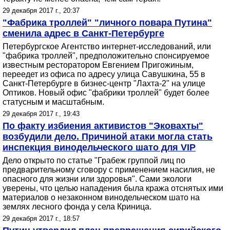
29 декабря 2017 г., 20:37
"Фабрика троллей" "личного повара Путина"
сменила адрес в Санкт-Петербурге
Петербургское Агентство интернет-исследований, или
"фабрика троллей", предположительно спонсируемое
известным ресторатором Евгением Пригожиным,
переедет из офиса по адресу улица Савушкина, 55 в
Санкт-Петербурге в бизнес-центр "Лахта-2" на улице
Оптиков. Новый офис "фабрики троллей" будет более
статусным и масштабным.
29 декабря 2017 г., 19:43
По факту избиения активистов "Эковахты"
возбудили дело. Причиной атаки могла стать
инспекция винодельческого шато для VIP
Дело открыто по статье "Грабеж группой лиц по
предварительному сговору с применением насилия, не
опасного для жизни или здоровья". Сами экологи
уверены, что целью нападения была кража отснятых ими
материалов о незаконном винодельческом шато на
землях лесного фонда у села Криница.
29 декабря 2017 г., 18:57