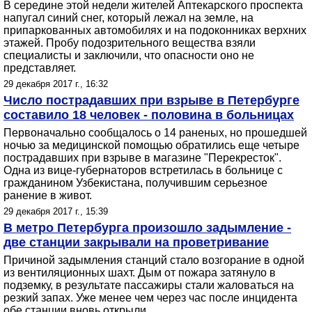
В середине этой недели жителей Аптекарского проспекта
напугал синий снег, который лежал на земле, на
припаркованных автомобилях и на подоконниках верхних
этажей. Пробу подозрительного вещества взяли
специалисты и заключили, что опасности оно не
представляет.
29 декабря 2017 г., 16:32
Число пострадавших при взрыве в Петербурге
составило 18 человек - половина в больницах
Первоначально сообщалось о 14 раненых, но прошедшей
ночью за медицинской помощью обратились еще четыре
пострадавших при взрыве в магазине "Перекресток".
Одна из вице-губернаторов встретилась в больнице с
гражданином Узбекистана, получившим серьезное
ранение в живот.
29 декабря 2017 г., 15:39
В метро Петербурга произошло задымление -
две станции закрывали на проветривание
Причиной задымления станций стало возгорание в одной
из вентиляционных шахт. Дым от пожара затянуло в
подземку, в результате пассажиры стали жаловаться на
резкий запах. Уже менее чем через час после инцидента
обе станции вновь открыли.