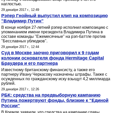
наглостью.
29 декабря 2017 г., 12:49
Рэпер Гнойный выпустил клип на композицию
"Владимир Путин"
В конце ноября 27-летний рэпер исполнил композицию с
упоминанием имени президента Владимира Путина в
составе команды "Ежемесячные" на рэп-баттле против
"Бесславных ублюдков".
29 декабря 2017 г., 12:44
Суд в Москве заочно приговорил к 9 годам
колонии основателя фонда Hermitage Capital
Браудера и его партнера
Известному британскому финансисту, а также его
партнеру Ивану Черкасову назначены штрафы. Также с
осужденных по гражданскому иску взыщут 4,2 миллиарда
рублей.
29 декабря 2017 г., 12:26
РБК: средства на предвыборную кампанию
Путина пожертвуют фонды, близкие к "Единой
России"
В Кремле заявили, что средства на кампанию главы