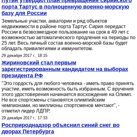
Путин утвердил план превращения сирийского
порта Тартус в полноценную военно-морскую
базу для России
Земельные участки, акватории и ряд объектов
недвижимости в районе порта Тартус Сирия передаст
России в безвозмездное пользование на срок в 49 лет с
возможностью автоматического продления на периоды по
25 лет. Весь личный состав военно-морской базы будет
обладать привилегиями и иммунитетом.
29 декабря 2017 г., 18:15
Жириновский стал первым
зарегистрированным кандидатом на выборах
президента РФ
"Это гордость для любого человека - иметь право принять
участие, иметь возможность быть избранным. С вручения
этого удостоверения начинается восхождение на Олимп.
Не все спортсмены становятся олимпийским
чемпионами, но миллионы спортсменов мечтают", -
отметил лидер ЛДПР.
29 декабря 2017 г., 17:33
Росприроднадзор объяснил синий снег во
дворах Петербурга