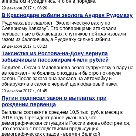
аппаратом и убедились, что он в порядке.
29 декабря 2017 г., 08:26
В Краснодаре избили эколога Андрея Рудомаху
Рудомаха возглавляет "Экологическую вахту по
Северному Кавказу". Его с товарищами атаковали
неизвестные в балаклавах: спутников нейтрализовали
газом из баллончика, а Рудомаху сильно избили.
29 декабря 2017 г., 03:23
Таксистка из Ростова-на-Дону вернула
забывчивым пассажирам 4 млн рублей
Водитель Оксана Милованова везла супружескую пару на
автовокзал - те боялись опоздать и быстро покинули
салон. После заказа она заехала на автомойку и
обнаружила в салоне черный целлофановый пакет.
29 декабря 2017 г., 01:45
Путин подписал закон о выплатах при
рождении первенца
Выплаты составят в среднем 10,5 тыс. руб. в месяц в
2018 году. Президент ранее указывал, что
демографическая ситуация в России вновь обостряется,
что связано с последствиями предыдущих
демографических спадов - времен Великой