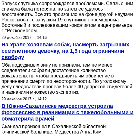
Запуск спутника сопровождался проблемами. Связь с ним
сначала была потеряна, но затем ее удалось
восстановить. Все это произошло на фоне другой неудачи
Роскосмоса - с запуском 19 спутников с космодрома
Восточный и последовавшим конфликтом вице-премьера
с "Роскосмосом".
29 декабря 2017 г., 14:16
На Урале хозяевам собак, насмерть загрызших
семилетнюю девочку, на 1,5 года ограничили
свободу
Оба подсудимых вину не признали, тем не менее
следователи собрали достаточное количество
доказательств, чтобы предъявить им обвинение в
причинении смерти по неосторожности. По уголовному
делу следователи провели более 40 допросов свидетелей
и назначили множество экспертиз.
29 декабря 2017 г., 14:12
В Южно-Сахалинске медсестра устроила
фотосессию в реанимации с тяжелобольными и
обматерила врачей
Скандал произошел в Сахалинской областной
клинической больнице. Медсестра Анна Ким