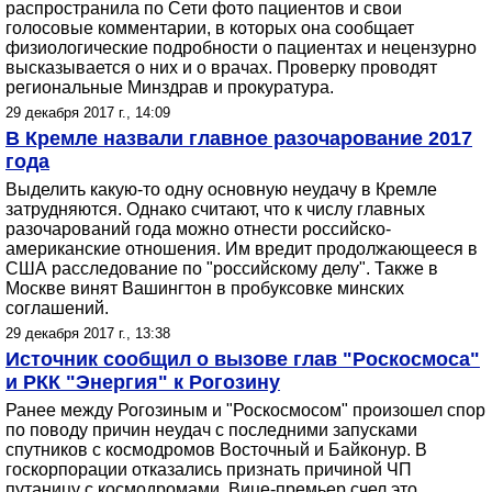
распространила по Сети фото пациентов и свои
голосовые комментарии, в которых она сообщает
физиологические подробности о пациентах и нецензурно
высказывается о них и о врачах. Проверку проводят
региональные Минздрав и прокуратура.
29 декабря 2017 г., 14:09
В Кремле назвали главное разочарование 2017
года
Выделить какую-то одну основную неудачу в Кремле
затрудняются. Однако считают, что к числу главных
разочарований года можно отнести российско-
американские отношения. Им вредит продолжающееся в
США расследование по "российскому делу". Также в
Москве винят Вашингтон в пробуксовке минских
соглашений.
29 декабря 2017 г., 13:38
Источник сообщил о вызове глав "Роскосмоса"
и РКК "Энергия" к Рогозину
Ранее между Рогозиным и "Роскосмосом" произошел спор
по поводу причин неудач с последними запусками
спутников с космодромов Восточный и Байконур. В
госкорпорации отказались признать причиной ЧП
путаницу с космодромами. Вице-премьер счел это