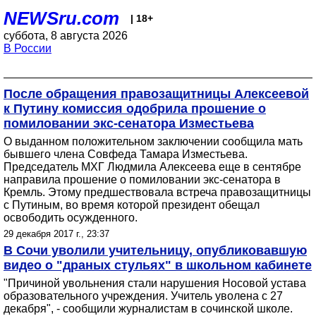
NEWSru.com
| 18+
суббота, 8 августа 2026
В России
После обращения правозащитницы Алексеевой
к Путину комиссия одобрила прошение о
помиловании экс-сенатора Изместьева
О выданном положительном заключении сообщила мать
бывшего члена Совфеда Тамара Изместьева.
Председатель МХГ Людмила Алексеева еще в сентябре
направила прошение о помиловании экс-сенатора в
Кремль. Этому предшествовала встреча правозащитницы
с Путиным, во время которой президент обещал
освободить осужденного.
29 декабря 2017 г., 23:37
В Сочи уволили учительницу, опубликовавшую
видео о "драных стульях" в школьном кабинете
"Причиной увольнения стали нарушения Носовой устава
образовательного учреждения. Учитель уволена с 27
декабря", - сообщили журналистам в сочинской школе.