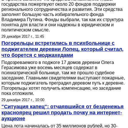
государства пожертвуют около 20 фондов поддержки
регионального сотрудничества и развития. Эти средства
заполнят большую часть избирательного фонда
Владимира Путина. Фонды выбрали, так как их структура
понятна для власти и они надежны в юридическом и
политическом смысле.
29 декабря 2017 г., 11:45
Погорельцы встретились в психбольнице с
поджигателем деревни Лопец, который считал,
что борется с моджахедами
Подозреваемого в поджоге 17 домов деревни Олега
Герасимова уже восемь месяцев содержат в
психиатрической больнице, там же прошло судебное
заседание. Главными свидетелями выступают пожарные,
которым поджигатель преградил деревом путь к деревне.
Погорельцы хотят получить компенсацию, но заседание
пока отложили.
29 декабря 2017 г., 10:00
"Ситуация капец": отчаявшийся от безденежья
красноярец решил продать почку на интернет-
аукционе
Цена лота начиналась от 35 миллионов рублей, но 30-