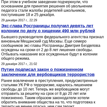
При этом в учебном заведении подчеркнули, что
основанием для принятия решения об увольнении
педагога стали жалобы родителей школьников,
поступившие 18 и 25 декабря.
29 декабря 2017 г., 22:29
Экс-глава Росграницы получил девять лет
колонии по делу о хищении 490 млн рублей
Бывшего руководителя федерального агентства признал
виновным Мещанский суд Москвы. Еще семеро
сообщников экс-главы Росграницы Дмитрия Безделова
осуждены на сроки от 2 до 8 лет лишения свободы.
Отбывать наказание все осужденные будут в колонии
общего режима.
29 декабря 2017 г., 21:02
Путин подписал закон о пожизненном
заключении для вербовщиков террористов
Ранее вовлечение в преступления, предусмотренные
статьями УК РФ о терроризме, каралось лишением
свободы до 10 лет. Теперь же вербовщиков могут
отправить за решетку на срок от 8 до 20 лет или
пожизненно. Таким образом законодатели хотели
обратить внимание общества на то, что подготовка к
теракту не менее опасна, чем сам теракт.