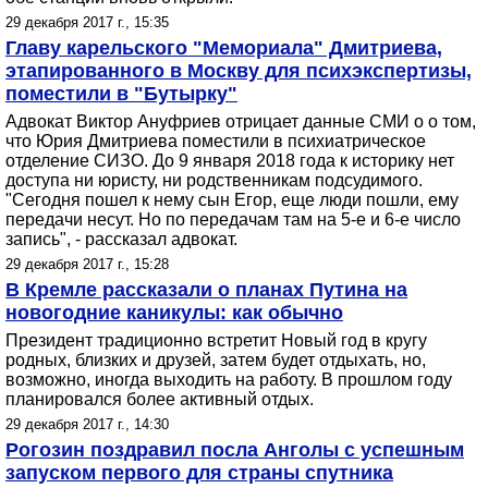
29 декабря 2017 г., 15:35
Главу карельского "Мемориала" Дмитриева,
этапированного в Москву для психэкспертизы,
поместили в "Бутырку"
Адвокат Виктор Ануфриев отрицает данные СМИ о о том,
что Юрия Дмитриева поместили в психиатрическое
отделение СИЗО. До 9 января 2018 года к историку нет
доступа ни юристу, ни родственникам подсудимого.
"Сегодня пошел к нему сын Егор, еще люди пошли, ему
передачи несут. Но по передачам там на 5-е и 6-е число
запись", - рассказал адвокат.
29 декабря 2017 г., 15:28
В Кремле рассказали о планах Путина на
новогодние каникулы: как обычно
Президент традиционно встретит Новый год в кругу
родных, близких и друзей, затем будет отдыхать, но,
возможно, иногда выходить на работу. В прошлом году
планировался более активный отдых.
29 декабря 2017 г., 14:30
Рогозин поздравил посла Анголы с успешным
запуском первого для страны спутника