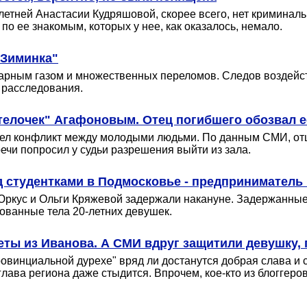
летней Анастасии Кудряшовой, скорее всего, нет криминаль
 по ее знакомым, которых у нее, как оказалось, немало.
"Зиминка"
гарным газом и множественных переломов. Следов воздейст
 расследования.
 телочек" Агафоновым. Отец погибшего обозвал 
шел конфликт между молодыми людьми. По данным СМИ, отцу
речи попросил у судьи разрешения выйти из зала.
 студентками в Подмосковье - предприниматель
Юркус и Ольги Кряжевой задержали накануне. Задержанные 
дованные тела 20-летних девушек.
еты из Иванова. А СМИ вдруг защитили девушку,
ровинциальной дурехе" вряд ли достанутся добрая слава и 
лава региона даже стыдится. Впрочем, кое-кто из блоггеров