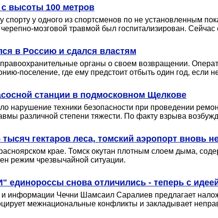
 с высоты 100 метров
 спорту у одного из спортсменов по не установленным по
 черепно-мозговой травмой был госпитализирован. Сейчас 
ся в Россию и сдался властям
правоохранительные органы о своем возвращении. Оператив
нию-поселение, где ему предстоит отбыть один год, если не
насосной станции в подмосковном Щелкове
 нарушение техники безопасности при проведении ремонтн
равмы различной степени тяжести. По факту взрыва возбужд
 тысяч гектаров леса, томский аэропорт вновь н
расноярском крае. Томск окутан плотным слоем дыма, соде
ден режим чрезвычайной ситуации.
" единороссы снова отличились - теперь с идее
и и информации Чечни Шамсаил Саралиев предлагает налож
воцирует межнациональные конфликты и закладывает непра