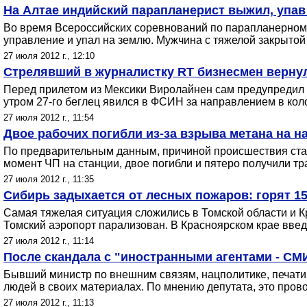
На Алтае индийский парапланерист выжил, упав
Во время Всероссийских соревнований по парапланерному
управление и упал на землю. Мужчина с тяжелой закрытой
27 июля 2012 г., 12:10
Стрелявший в журналистку RT бизнесмен вернул
Перед прилетом из Мексики Виролайнен сам предупредил 
утром 27-го беглец явился в ФСИН за направлением в коло
27 июля 2012 г., 11:54
Двое рабочих погибли из-за взрыва метана на 
По предварительным данным, причиной происшествия стало
момент ЧП на станции, двое погибли и пятеро получили т
27 июля 2012 г., 11:35
Сибирь задыхается от лесных пожаров: горят 15
Самая тяжелая ситуация сложились в Томской области и К
Томский аэропорт парализован. В Красноярском крае вве
27 июля 2012 г., 11:14
После скандала с "иностранными агентами - СМИ
Бывший министр по внешним связям, нацполитике, печат
людей в своих материалах. По мнению депутата, это про
27 июля 2012 г., 11:13