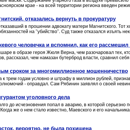
 маски. Содержание угарного газа в воздухе превысило но
сноярском крае - на всей территории региона введен режи
гнитский, отказались вернуть в прокуратуру
тказавший в прошении адвокату матери Магнитского. Тот 
занностей на "убийство". Суд также отказался изъять нек
нжевого человечка и вспомнил, как его рассмеши
аре в образе героя Жюля Верна, чем разочаровал тех, кто
, рассказал, чем намазан бутерброд власти, сравнил себя с 
ным сроком за многомиллионное мошенничество
 к трем годам условно и штрафу в миллион рублей, призна
олномочий - оправдал. Сам Рябинин заявлял о своей неви
игурантом уголовного дела
го до исчезновения попал в аварию, в которой серьезно 
Когда же о нем стало известно, Маевского и его начальника
сток, вероятно, не была похищена