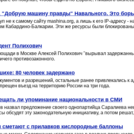
а "Добрую машину правды" Навального. Это борь
 не к самому сайту mashina.org, а лишь к его IP-адресу -
ом Кабардино-Балкарии. Эти же ресурсы были блокированы 
удент Полихович
площади в Москве Алексей Полихович "вырывал задержанны
ничего противозаконного.
шихе: 80 человек задержано
документов и разрешений, остальные ранее привлекались к
апрещен въезд на территорию России на три года.
прещать ли упоминание национальности в СМИ
ов назвал предложение своего однопартийца Саралиева не
ы обсудят эту законодательную инициативу, а потом решат, 
 сметают с прилавков кислородные баллоны