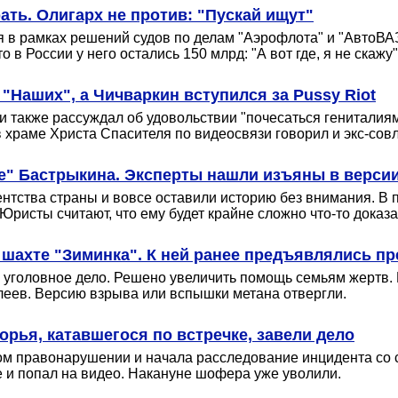
ть. Олигарх не против: "Пускай ищут"
ся в рамках решений судов по делам "Аэрофлота" и "АвтоВА
 в России у него остались 150 млрд: "А вот где, я не скажу"
"Наших", а Чичваркин вступился за Pussy Riot
акже рассуждал об удовольствии "почесаться гениталиями",
в храме Христа Спасителя по видеосвязи говорил и экс-сов
е" Бастрыкина. Эксперты нашли изъяны в версии
тства страны и вовсе оставили историю без внимания. В 
ристы считают, что ему будет крайне сложно что-то доказа
 шахте "Зиминка". К ней ранее предъявлялись пр
о уголовное дело. Решено увеличить помощь семьям жертв.
леев. Версию взрыва или вспышки метана отвергли.
рья, катавшегося по встречке, завели дело
ом правонарушении и начала расследование инцидента с
е и попал на видео. Накануне шофера уже уволили.