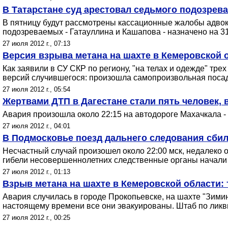
В Татарстане суд арестовал седьмого подозрев
В пятницу будут рассмотрены кассационные жалобы адвок
подозреваемых - Гатауллина и Кашапова - назначено на 3
27 июля 2012 г., 07:13
Версия взрыва метана на шахте в Кемеровской 
Как заявили в СУ СКР по региону, "на телах и одежде" тр
версий случившегося: произошла самопроизвольная посад
27 июля 2012 г., 05:54
Жертвами ДТП в Дагестане стали пять человек, в
Авария произошла около 22:15 на автодороге Махачкала -
27 июля 2012 г., 04:01
В Подмосковье поезд дальнего следования сбил
Несчастный случай произошел около 22:00 мск, недалеко 
гибели несовершеннолетних следственные органы начали 
27 июля 2012 г., 01:13
Взрыв метана на шахте в Кемеровской области: 
Авария случилась в городе Прокопьевске, на шахте "Зимин
настоящему времени все они эвакуированы. Штаб по ликв
27 июля 2012 г., 00:25