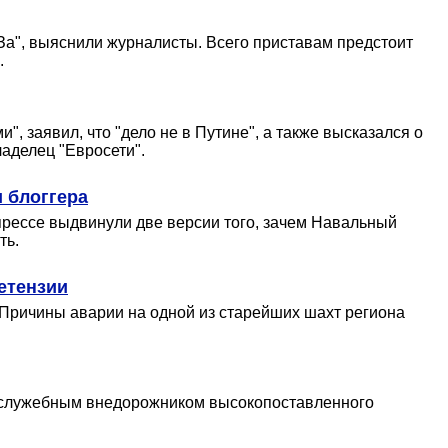
За", выяснили журналисты. Всего приставам предстоит
.
 заявил, что "дело не в Путине", а также высказался о
ладелец "Евросети".
 блоггера
прессе выдвинули две версии того, зачем Навальный
ть.
етензии
 Причины аварии на одной из старейших шахт региона
о служебным внедорожником высокопоставленного