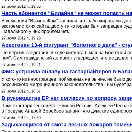
27 июля 2012 г., 19:55
Часть абонентов "Билайна" не может попасть н
В компании "ВымпелКом" заявили, что заблокировали доступ
экстремистских сайта, доступ к которым был запрещен суд
Навального у них проблем нет.
27 июля 2012 г., 19:28
Арестован 13-й фигурант "болотного дела" - ст
По версии следствия, в ходе митинга 6 мая на Болотной 
них". Сам гражданский активист утверждает, что не делал 
27 июля 2012 г., 19:21
ФМС устроила облаву на гастарбайтеров в Бала
У кого-то из иностранцев, пойманных на рынке, не было 
российского миграционного законодательства - им будет з
27 июля 2012 г., 18:57
В руководстве ЕР нет согласия по вопросу, за
Замсекретаря генсовета "Единой России" Алексей Чеснак
в Госдуме Андрей Воробьев заявил, что думские единоросс
27 июля 2012 г., 17:59
Задыхающиеся от смога лесных пожаров томичи