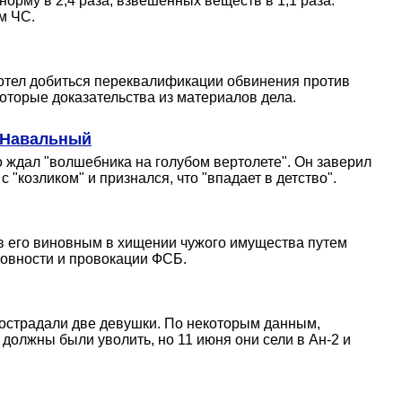
рму в 2,4 раза, взвешенных веществ в 1,1 раза.
м ЧС.
хотел добиться переквалификации обвинения против
оторые доказательства из материалов дела.
л Навальный
 ждал "волшебника на голубом вертолете". Он заверил
"козликом" и признался, что "впадает в детство".
в его виновным в хищении чужого имущества путем
новности и провокации ФСБ.
пострадали две девушки. По некоторым данным,
 должны были уволить, но 11 июня они сели в Ан-2 и