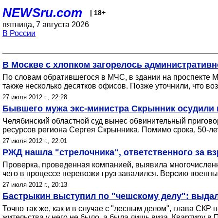
NEWSru.com
| 18+
пятница, 7 августа 2026
В России
В Москве с хлопком загорелось административн
По словам обратившегося в МЧС, в здании на проспекте М
также несколько десятков офисов. Позже уточнили, что воз
27 июля 2012 г., 22:28
Бывшего мужа экс-министра Скрынник осудили н
Челябинский областной суд вынес обвинительный приговор
ресурсов региона Сергея Скрынника. Помимо срока, 50-ле
27 июля 2012 г., 22:01
РЖД нашла "стрелочника", ответственного за в
Проверка, проведенная компанией, выявила многочисленн
чего в процессе перевозки груз завалился. Версию военн
27 июля 2012 г., 20:13
Бастрыкин выступил по "чешскому делу": выда
Точно так же, как и в случае с "лесным делом", глава СКР
жительства у него не было, а была лишь виза. Квартиру в 