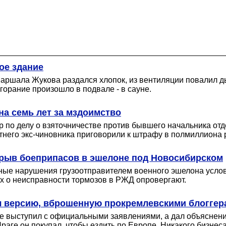
ое здание
аршала Жукова раздался хлопок, из вентиляции повалил ды
горание произошло в подвале - в сауне.
а семь лет за мздоимство
 по делу о взяточничестве против бывшего начальника от
тнего экс-чиновника приговорили к штрафу в полмиллиона 
зрыв боеприпасов в эшелоне под Новосибирском
ые нарушения грузоотправителем военного эшелона услов
ых о неисправности тормозов в РЖД опровергают.
л версию, вброшенную прокремлевскими блоггер
 не выступил с официальными заявлениями, а дал объяснения
Праге он покупал, чтобы ездить по Европе. Никакого бизнеса