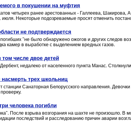
аемого в покушении на муфтия
атов четырех ранее арестованных - Галлеева, Шакирова, А
1 июля. Некоторые подозреваемые просят отменить постанов
области не подтверждается
ех погибших "не было обнаружено ожогов и других следов в
ка камер в выработке с выделением вредных газов.
 том числе двое детей
 Дербент, недалеко от населенного пункта Манас. Столкнул
 насмерть трех школьниц
от станции Санаторная Белорусского направления. Девочки 
проверку.
три человека погибли
ка". После взрыва возгорания на шахте не произошло. В м
идации последствий и расследованию причин аварии возгл