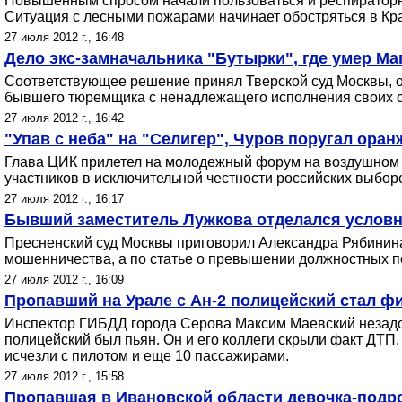
Повышенным спросом начали пользоваться и респираторные
Ситуация с лесными пожарами начинает обостряться в Кра
27 июля 2012 г., 16:48
Дело экс-замначальника "Бутырки", где умер Ма
Соответствующее решение принял Тверской суд Москвы, о
бывшего тюремщика с ненадлежащего исполнения своих обя
27 июля 2012 г., 16:42
"Упав с неба" на "Селигер", Чуров поругал ора
Глава ЦИК прилетел на молодежный форум на воздушном ш
участников в исключительной честности российских выборов
27 июля 2012 г., 16:17
Бывший заместитель Лужкова отделался услов
Пресненский суд Москвы приговорил Александра Рябинина
мошенничества, а по статье о превышении должностных п
27 июля 2012 г., 16:09
Пропавший на Урале с Ан-2 полицейский стал ф
Инспектор ГИБДД города Серова Максим Маевский незадол
полицейский был пьян. Он и его коллеги скрыли факт ДТП. 
исчезли с пилотом и еще 10 пассажирами.
27 июля 2012 г., 15:58
Пропавшая в Ивановской области девочка-подро