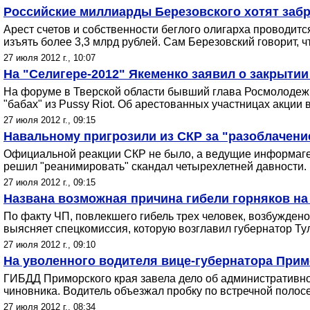
Российские миллиарды Березовского хотят забра
Арест счетов и собственности беглого олигарха проводит
изъять более 3,3 млрд рублей. Сам Березовский говорит, что
27 июля 2012 г., 10:07
На "Селигере-2012" Якеменко заявил о закрытии 
На форуме в Тверской области бывший глава Росмолодежи т
"бабах" из Pussy Riot. Об арестованных участницах акции 
27 июля 2012 г., 09:15
Навальному пригрозили из СКР за "разоблачени
Официальной реакции СКР не было, а ведущие информаген
решил "реанимировать" скандал четырехлетней давности. Ю
27 июля 2012 г., 09:15
Названа возможная причина гибели горняков на
По факту ЧП, повлекшего гибель трех человек, возбужден
выясняет спецкомиссия, которую возглавил губернатор Ту
27 июля 2012 г., 09:10
На уволенного водителя вице-губернатора Примо
ГИБДД Приморского края завела дело об административн
чиновника. Водитель объезжал пробку по встречной полос
27 июля 2012 г., 08:34