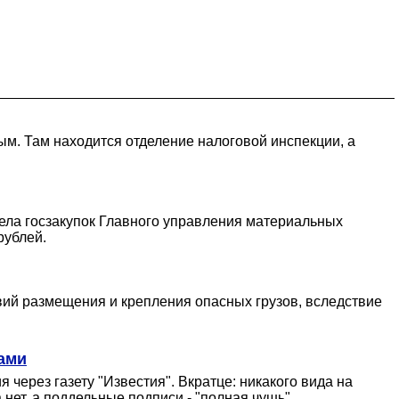
м. Там находится отделение налоговой инспекции, а
дела госзакупок Главного управления материальных
рублей.
ий размещения и крепления опасных грузов, вследствие
ами
 через газету "Известия". Вкратце: никакого вида на
 нет, а поддельные подписи - "полная чушь".