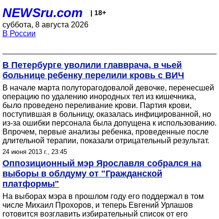
NEWSru.com
| 18+
суббота, 8 августа 2026
В России
В Петербурге уволили главврача, в чьей
больнице ребенку перелили кровь с ВИЧ
В начале марта полуторагодовалой девочке, перенесшей
операцию по удалению инородных тел из кишечника,
было проведено переливание крови. Партия крови,
поступившая в больницу, оказалась инфицированной, но
из-за ошибки персонала была допущена к использованию.
Впрочем, первые анализы ребенка, проведенные после
длительной терапии, показали отрицательный результат.
24 июня 2013 г., 23:45
Оппозиционный мэр Ярославля собрался на
выборы в облдуму от "Гражданской
платформы"
На выборах мэра в прошлом году его поддержал в том
числе Михаил Прохоров, и теперь Евгений Урлашов
готовится возглавить избирательный список от его