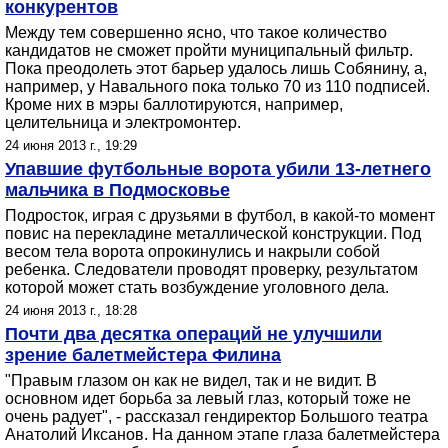
конкурентов
Между тем совершенно ясно, что такое количество
кандидатов не сможет пройти муниципальный фильтр.
Пока преодолеть этот барьер удалось лишь Собянину, а,
например, у Навального пока только 70 из 110 подписей.
Кроме них в мэры баллотируются, например,
целительница и электромонтер.
24 июня 2013 г., 19:29
Упавшие футбольные ворота убили 13-летнего
мальчика в Подмосковье
Подросток, играя с друзьями в футбол, в какой-то момент
повис на перекладине металлической конструкции. Под
весом тела ворота опрокинулись и накрыли собой
ребенка. Следователи проводят проверку, результатом
которой может стать возбуждение уголовного дела.
24 июня 2013 г., 18:28
Почти два десятка операций не улучшили
зрение балетмейстера Филина
"Правым глазом он как не видел, так и не видит. В
основном идет борьба за левый глаз, который тоже не
очень радует", - рассказал гендиректор Большого театра
Анатолий Иксанов. На данном этапе глаза балетмейстера