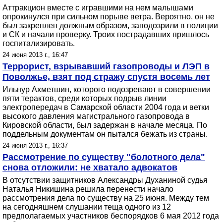
Аттракцион вместе с игравшими на нем малышами
опрокинулся при сильном порыве ветра. Вероятно, он не
был закреплен должным образом, заподозрили в полиции
и СК и начали проверку. Троих пострадавших пришлось
госпитализировать.
24 июня 2013 г., 16:47
Террорист, взрывавший газопроводы и ЛЭП в
Поволжье, взят под стражу спустя восемь лет
Ильнур Ахметшин, которого подозревают в совершении
пяти терактов, среди которых подрыв линии
электропередач в Самарской области 2004 года и ветки
высокого давления магистрального газопровода в
Кировской области, был задержан в начале месяца. По
поддельным документам он пытался бежать из страны.
24 июня 2013 г., 16:37
Рассмотрение по существу "болотного дела"
снова отложили: не хватало адвокатов
В отсутствии защитников Александры Духаниной судья
Наталья Никишина решила перенести начало
рассмотрения дела по существу на 25 июня. Между тем
на сегодняшнем слушании теща одного из 12
предполагаемых участников беспорядков 6 мая 2012 года