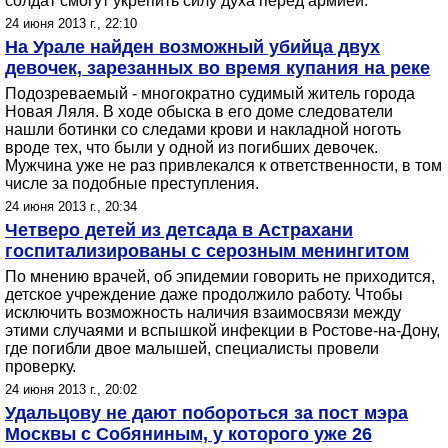
солдат смогут укрепить силу духа перед армией.
24 июня 2013 г., 22:10
На Урале найден возможный убийца двух
девочек, зарезанных во время купания на реке
Подозреваемый - многократно судимый житель города
Новая Ляля. В ходе обыска в его доме следователи
нашли ботинки со следами крови и накладной ноготь
вроде тех, что были у одной из погибших девочек.
Мужчина уже не раз привлекался к ответственности, в том
числе за подобные преступления.
24 июня 2013 г., 20:34
Четверо детей из детсада в Астрахани
госпитализированы с серозным менингитом
По мнению врачей, об эпидемии говорить не приходится,
детское учреждение даже продолжило работу. Чтобы
исключить возможность наличия взаимосвязи между
этими случаями и вспышкой инфекции в Ростове-на-Дону,
где погибли двое малышей, специалисты провели
проверку.
24 июня 2013 г., 20:02
Удальцову не дают побороться за пост мэра
Москвы с Собяниным, у которого уже 26