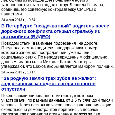
лет. Одним из поводов для появления нового
законопроекта стал скандал вокруг Леонида Гозмана,
сравнившего советскую контрразведку СМЕРШ с
нацистами.
24 июня 2013 г., 10:34
В Петербурге "неадекватный" водитель после
дорожного конфликта открыл стрельбу из
автомобиля (ВИДЕО)
Поводом стали "взаимные подрезания" на дороге.
Предполагаемого водителя внедорожника, номер
которого запомнил пострадавший, уже нашли в
социальных сетях. По неподтвержденным официально
данным, им оказался Михаил Шахов. Блоггеры
утверждают, что Шахов якобы является майором полиции.
24 июня 2013 г., 10:17
"За родную землю трех зубов не жалко":
задержанных за поджог лагеря геологов
отпустили
После санкционированного митинга , в котором
участвовали, по разным данным, от 1,5 тысячи до 4 тысяч
человек. Через несколько часов после завершения акции
около тысячи демонстрантов ворвались в поселок
геологов, где повредили ограждения, подожгли две