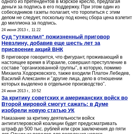
одного из претендентов в мэрское кресло, предлагая
деньги за подпись в его поддержку. При этом один из
собеседников газеты полагает, что торопиться с этим
делом не следует, поскольку под конец сбора цена взлетит
до миллиона за подпись.
24 июня 2013 г., 11:22
Суд "утяжелил" пожизненный приговор
Невзлину, добавив еще шесть лет за
присвоение акций ВНК
В приговоре говорится, что фигурант, проживающий в
настоящее время в Израиле, совершил преступление в
составе "организованной группы", в которую, помимо
Михаила Ходорковского, также входили Платон Лебедев,
Василий Алексанян и "другие лица, дело в отношении
которых выделено в отдельное производство".
24 июня 2013 г., 10:52
За критику советских и американских войск во
Второй мировой смогут сажать: в Думе
изобрели новую статью УК
Наказание за критику деятельности войск
антигитлеровской коалиции будет предусматривать
штраф до 500 тыс. рублей или срок заключения до пяти