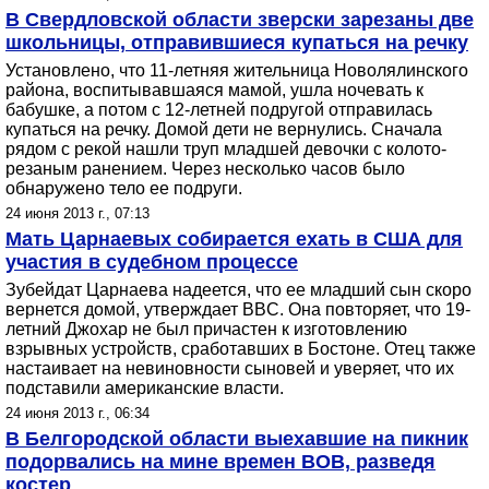
В Свердловской области зверски зарезаны две
школьницы, отправившиеся купаться на речку
Установлено, что 11-летняя жительница Новолялинского
района, воспитывавшаяся мамой, ушла ночевать к
бабушке, а потом с 12-летней подругой отправилась
купаться на речку. Домой дети не вернулись. Сначала
рядом с рекой нашли труп младшей девочки с колото-
резаным ранением. Через несколько часов было
обнаружено тело ее подруги.
24 июня 2013 г., 07:13
Мать Царнаевых собирается ехать в США для
участия в судебном процессе
Зубейдат Царнаева надеется, что ее младший сын скоро
вернется домой, утверждает BBC. Она повторяет, что 19-
летний Джохар не был причастен к изготовлению
взрывных устройств, сработавших в Бостоне. Отец также
настаивает на невиновности сыновей и уверяет, что их
подставили американские власти.
24 июня 2013 г., 06:34
В Белгородской области выехавшие на пикник
подорвались на мине времен ВОВ, разведя
костер