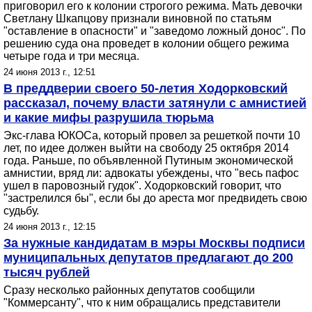
приговорил его к колонии строгого режима. Мать девочки
Светлану Шкапцову признали виновной по статьям
"оставление в опасности" и "заведомо ложный донос". По
решению суда она проведет в колонии общего режима
четыре года и три месяца.
24 июня 2013 г., 12:51
В преддверии своего 50-летия Ходорковский
рассказал, почему власти затянули с амнистией
и какие мифы разрушила тюрьма
Экс-глава ЮКОСа, который провел за решеткой почти 10
лет, по идее должен выйти на свободу 25 октября 2014
года. Раньше, по объявленной Путиным экономической
амнистии, вряд ли: адвокаты убеждены, что "весь пафос
ушел в паровозный гудок". Ходорковский говорит, что
"застрелился бы", если бы до ареста мог предвидеть свою
судьбу.
24 июня 2013 г., 12:15
За нужные кандидатам в мэры Москвы подписи
муниципальных депутатов предлагают до 200
тысяч рублей
Сразу несколько районных депутатов сообщили
"Коммерсанту", что к ним обращались представители