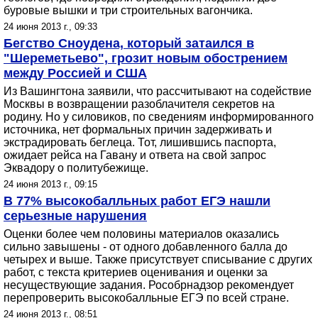
буровые вышки и три строительных вагончика.
24 июня 2013 г., 09:33
Бегство Сноудена, который затаился в
"Шереметьево", грозит новым обострением
между Россией и США
Из Вашингтона заявили, что рассчитывают на содействие
Москвы в возвращении разоблачителя секретов на
родину. Но у силовиков, по сведениям информированного
источника, нет формальных причин задерживать и
экстрадировать беглеца. Тот, лишившись паспорта,
ожидает рейса на Гавану и ответа на свой запрос
Эквадору о политубежище.
24 июня 2013 г., 09:15
В 77% высокобалльных работ ЕГЭ нашли
серьезные нарушения
Оценки более чем половины материалов оказались
сильно завышены - от одного добавленного балла до
четырех и выше. Также присутствует списывание с других
работ, с текста критериев оценивания и оценки за
несуществующие задания. Рособрнадзор рекомендует
перепроверить высокобалльные ЕГЭ по всей стране.
24 июня 2013 г., 08:51