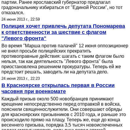
партии. Ранее ярославский губернатор предлагал
градоначальнику избираться от "Единой России", но тот
отказался.
24 июня 2013 г., 22:59
Полиция хочет привлечь депутата Пономарева
к ответственности за шествие с флагом
"Левого фронта"
Во время "Марша против палачей" 12 июня оппозиционер
не внял просьбе полицейских прекратить
противоправные действия: шагать с таким флагом было
нельзя, так как деятельность "Левого фронта" была
приостановлена решением прокуратуры. Теперь ей же
предстоит решать, заводить ли на депутата дело.
24 июня 2013 г., 22:23
В Красноярске открылась первая в России
часовня при военкомате
Каждый призыв около 500 новобранцев принимают
крещение непосредственно перед отправкой в войска,
пояснили священнослужители. Они совершают обряды
для красноярских призывников с 2010 года, и раньше это
происходило прямо на плацу. Теперь же, еще до конца
весеннего призыва, порядка 3,5 тысяч новоиспеченных