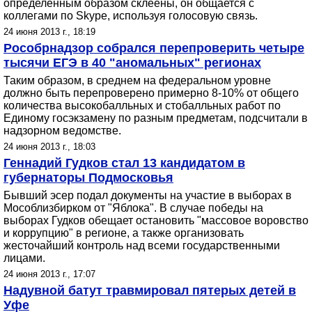
определенным образом склеены, он общается с
коллегами по Skype, используя голосовую связь.
24 июня 2013 г., 18:19
Рособрнадзор собрался перепроверить четыре
тысячи ЕГЭ в 40 "аномальных" регионах
Таким образом, в среднем на федеральном уровне
должно быть перепроверено примерно 8-10% от общего
количества высокобалльных и стобалльных работ по
Единому госэкзамену по разным предметам, подсчитали в
надзорном ведомстве.
24 июня 2013 г., 18:03
Геннадий Гудков стал 13 кандидатом в
губернаторы Подмосковья
Бывший эсер подал документы на участие в выборах в
Мособлизбирком от "Яблока". В случае победы на
выборах Гудков обещает остановить "массовое воровство
и коррупцию" в регионе, а также организовать
жесточайший контроль над всеми государственными
лицами.
24 июня 2013 г., 17:07
Надувной батут травмировал пятерых детей в
Уфе