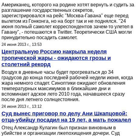
Американец, которого на родине хотят вернуть и судить за
разглашение государственных секретов,
зарегистрировался на рейс "Москва-Гавана" еще перед
вылетом из Гонконга, но на борт так и не поднялся. "24
июня полный самолет корреспондентов зачем-то улетел в
Гавану", - потешаются в Twitter. Теоретически США могли
принудительно посадить самолет.
24 июня 2013 г., 13:53
Центральную Россию накрыла неделя
тропической жары - ожидаются грозы и
столетний рекорд
Воздух в дневные часы будет прогреваться до 34
градусов до конца последней рабочей недели июня, когда
жара немного спадет. Синоптики ожидают обновления
температурных максимумов в ближайшие дни и
вспоминают адское лето 2010 года, начавшееся сразу
после дня летнего солнцестояния.
24 июня 2013 г., 13:12
Суд вынес приговор по делу Ани Шкапцовой:
отца-убийцу посадил на 19 лет, а мать пожалел
Отец Александр Кулагин был признан виновным в
убийстве и организации лжепохищения дочери. Суд