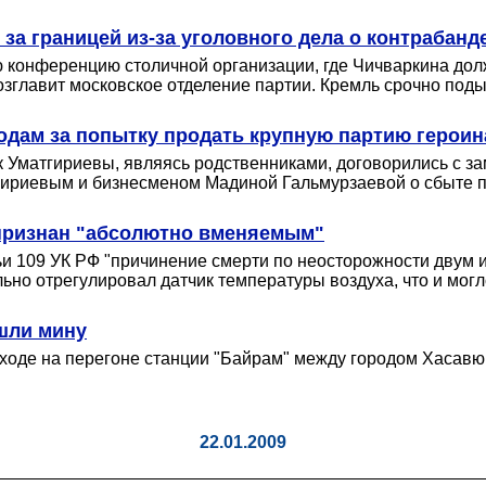
за границей из-за уголовного дела о контрабанд
 конференцию столичной организации, где Чичваркина дол
озглавит московское отделение партии. Кремль срочно поды
годам за попытку продать крупную партию героин
 Уматгириевы, являясь родственниками, договорились с за
риевым и бизнесменом Мадиной Гальмурзаевой о сбыте поч
 признан "абсолютно вменяемым"
и 109 УК РФ "причинение смерти по неосторожности двум и
льно отрегулировал датчик температуры воздуха, что и мог
ашли мину
оде на перегоне станции "Байрам" между городом Хасавюр
22.01.2009