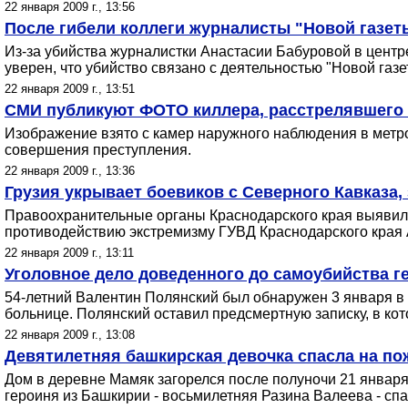
22 января 2009 г., 13:56
После гибели коллеги журналисты "Новой газе
Из-за убийства журналистки Анастасии Бабуровой в цент
уверен, что убийство связано с деятельностью "Новой газет
22 января 2009 г., 13:51
СМИ публикуют ФОТО киллера, расстрелявшего 
Изображение взято с камер наружного наблюдения в метро
совершения преступления.
22 января 2009 г., 13:36
Грузия укрывает боевиков с Северного Кавказа,
Правоохранительные органы Краснодарского края выявили 
противодействию экстремизму ГУВД Краснодарского края А
22 января 2009 г., 13:11
Уголовное дело доведенного до самоубийства г
54-летний Валентин Полянский был обнаружен 3 января в с
больнице. Полянский оставил предсмертную записку, в ко
22 января 2009 г., 13:08
Девятилетняя башкирская девочка спасла на п
Дом в деревне Мамяк загорелся после полуночи 21 января,
героиня из Башкирии - восьмилетняя Разина Валеева - спа