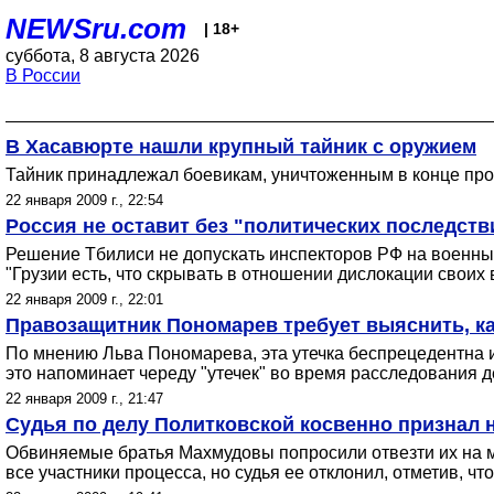
NEWSru.com
| 18+
суббота, 8 августа 2026
В России
В Хасавюрте нашли крупный тайник с оружием
Тайник принадлежал боевикам, уничтоженным в конце прош
22 января 2009 г., 22:54
Россия не оставит без "политических последст
Решение Тбилиси не допускать инспекторов РФ на военные
"Грузии есть, что скрывать в отношении дислокации своих
22 января 2009 г., 22:01
Правозащитник Пономарев требует выяснить, к
По мнению Льва Пономарева, эта утечка беспрецедентна и 
это напоминает череду "утечек" во время расследования д
22 января 2009 г., 21:47
Судья по делу Политковской косвенно признал 
Обвиняемые братья Махмудовы попросили отвезти их на ме
все участники процесса, но судья ее отклонил, отметив, ч