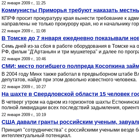
22 января 2009 г., 11:25
Коммунисты Приморья требуют наказать местны
КПРФ просит прокуратуру края вынести требование к адм
направлены не только прокурору края, но и начальнику го
22 января 2009 г., 11:08
В Томске до 7 января ежедневно показывали но
Семь дней из-за сбоя в работе оборудования в Томске на
РФ, фильм "Д'Артаньян и три мушкетера" и далее по прог
22 января 2009 г., 10:46
СМИ: место погибшего полпреда Косопкина займ
В 2004 году Минх также работал в предвыборном штабе В
депутатов, найдя при этом довольно известного человека.
22 января 2009 г., 10:27
На шахте в Свердловской области 15 человек г
В четверг утром на одном из горизонтов шахты Естюнинс
полной ликвидации всех последствий задымления, ориенти
22 января 2009 г., 10:19
США давали гранты российским ученым, завуал
Принцип "сотрудничества" с российскими учеными везде бы
интеллектуальный потенциал.