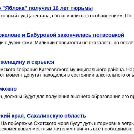
 "Яблока" получил 16 лет тюрьмы
овный суд Дагестана, согласившись с гособвинением. По э
ркелове и Бабуровой закончилась потасовкой
 с дубинками. Милиции поблизости не оказалось, но после
ь женщину и скрылся
Земского собрания Кизеловского муниципального района. Н
от момент депутат находился в состоянии алкогольного оп
зможно
н, должны будут для получения высшего образования его 
кий края, Сахалинскую область
На побережье Охотского моря будут дуть штормовые ветры 
 рекомендовал местным жителям принять все необходимые 