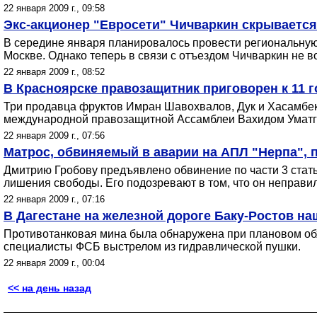
22 января 2009 г., 09:58
Экс-акционер "Евросети" Чичваркин скрывается 
В середине января планировалось провести региональную
Москве. Однако теперь в связи с отъездом Чичваркин не в
22 января 2009 г., 08:52
В Красноярске правозащитник приговорен к 11 
Три продавца фруктов Имран Шавохвалов, Дук и Хасамбек
международной правозащитной Ассамблеи Вахидом Уматги
22 января 2009 г., 07:56
Матрос, обвиняемый в аварии на АПЛ "Нерпа",
Дмитрию Гробову предъявлено обвинение по части 3 стать
лишения свободы. Его подозревают в том, что он неправи
22 января 2009 г., 07:16
В Дагестане на железной дороге Баку-Ростов н
Противотанковая мина была обнаружена при плановом обх
специалисты ФСБ выстрелом из гидравлической пушки.
22 января 2009 г., 00:04
<< на день назад