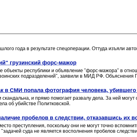
лого года в результате спецоперации. Оттуда изъяли авто
вий" грузинский форс-мажор
 объекты республики и объявление "форс-мажора" в отноше
 воинских подразделений", заявили в МИД РФ. Объяснения Г
ак в СМИ попала фотография человека, убившего
скандальна, и прямо помогает развалу дела. За ней могут 
ела об убийстве Политковской.
наличие пробелов в следствии, отказавшись их в
сто преступления, поскольку они не могут точно вспомнить
то "задачей суда не является восполнения пробелов следстви