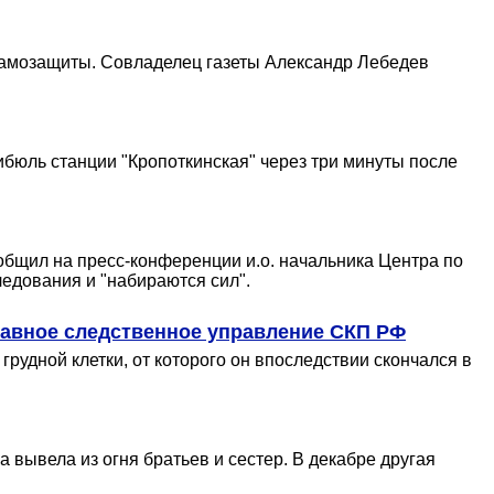
самозащиты. Совладелец газеты Александр Лебедев
ибюль станции "Кропоткинская" через три минуты после
общил на пресс-конференции и.о. начальника Центра по
едования и "набираются сил".
лавное следственное управление СКП РФ
рудной клетки, от которого он впоследствии скончался в
 вывела из огня братьев и сестер. В декабре другая