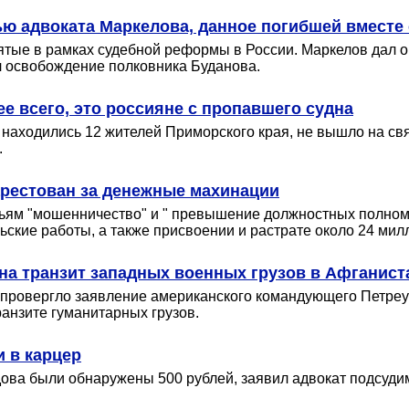
ью адвоката Маркелова, данное погибшей вместе
ятые в рамках судебной реформы в России. Маркелов дал о
л освобождение полковника Буданова.
ее всего, это россияне с пропавшего судна
 находились 12 жителей Приморского края, не вышло на св
.
рестован за денежные махинации
тьям "мошенничество" и " превышение должностных полномо
ские работы, а также присвоении и растрате около 24 мил
на транзит западных военных грузов в Афганист
провергло заявление американского командующего Петреус
ранзите гуманитарных грузов.
 в карцер
дова были обнаружены 500 рублей, заявил адвокат подсуд