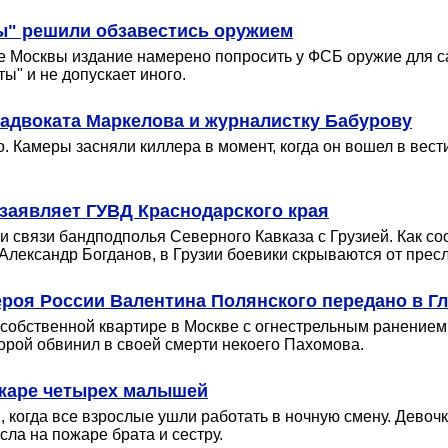
ты" решили обзавестись оружием
ре Москвы издание намерено попросить у ФСБ оружие для 
ы" и не допускает иного.
адвоката Маркелова и журналистку Бабурову
. Камеры засняли киллера в момент, когда он вошел в вест
 заявляет ГУВД Краснодарского края
связи бандподполья Северного Кавказа с Грузией. Как со
лександр Богданов, в Грузии боевики скрываются от пресл
ероя России Валентина Полянского передано в Г
обственной квартире в Москве с огнестрельным ранением г
торой обвинил в своей смерти некоего Пахомова.
ожаре четырех малышей
 когда все взрослые ушли работать в ночную смену. Девочка
сла на пожаре брата и сестру.