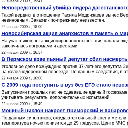
22 января 2009 г., 19:41
Непосредственный убийца лидера дагестанского
Такой вердикт в отношении Расила Медризаева вынес Верх
невиновным. Заказчик по-прежнему неизвестен.
22 января 2009 г., 18:00
Новосибирская акция анархистов в память о Ма
На участников несанкционированного шествия напали люди
закончилась погромами и арестами.
22 января 2009 г., 16:37
В Пермском крае пьяный депутат сбил насмерт
Уголовное дело возбуждено против 37-летнего депутата 
на железнодорожном переезде. По данным следствия, в эт
22 января 2009 г., 16:00
С 2009 года поступить в вуз без ЕГЭ стало нево
Выпускники прошлых лет, не сдававшие единый госэкзаме
учитывать результаты дополнительных испытаний.
22 января 2009 г., 15:49
Мощный циклон накроет Приморский и Хабаровс
По данным синоптиков, ожидаются сильный снег и метели. 
температура ночью понизится до 29 градусов. Центр МЧС