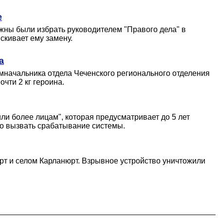
е
жны были избрать руководителем "Правого дела" в
скивает ему замену.
а
мначальника отдела Чеченского регионального отделения
ти 2 кг героина.
ли более лицам", которая предусматривает до 5 лет
ло вызвать срабатывание системы.
т и селом Карланюрт. Взрывное устройство уничтожили