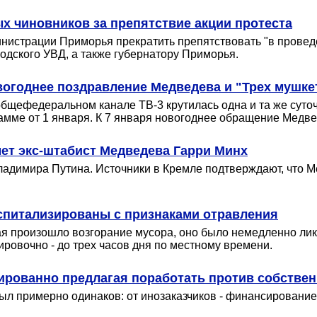
х чиновников за препятствие акции протеста
инистрации Приморья прекратить препятствовать "в прове
родского УВД, а также губернатору Приморья.
вогоднее поздравление Медведева и "Трех мушке
 общефедеральном канале ТВ-3 крутилась одна и та же сут
рамме от 1 января. К 7 января новогоднее обращение Медве
ет экс-штабист Медведева Гарри Минх
ладимира Путина. Источники в Кремле подтверждают, что 
оспитализированы с признаками отравления
кая произошло возгорание мусора, оно было немедленно ли
ровочно - до трех часов дня по местному времени.
ированно предлагая поработать против собстве
л примерно одинаков: от инозаказчиков - финансирование, 