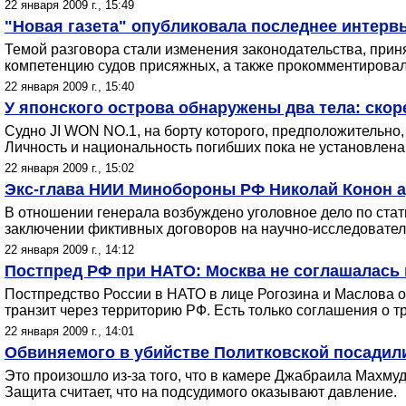
22 января 2009 г., 15:49
"Новая газета" опубликовала последнее интерв
Темой разговора стали изменения законодательства, прин
компетенцию судов присяжных, а также прокомментирова
22 января 2009 г., 15:40
У японского острова обнаружены два тела: скор
Судно JI WON NO.1, на борту которого, предположительно,
Личность и национальность погибших пока не установлена
22 января 2009 г., 15:02
Экс-глава НИИ Минобороны РФ Николай Конон а
В отношении генерала возбуждено уголовное дело по ста
заключении фиктивных договоров на научно-исследователь
22 января 2009 г., 14:12
Постпред РФ при НАТО: Москва не соглашалась 
Постпредство России в НАТО в лице Рогозина и Маслова о
транзит через территорию РФ. Есть только соглашения о т
22 января 2009 г., 14:01
Обвиняемого в убийстве Политковской посадили
Это произошло из-за того, что в камере Джабраила Махму
Защита считает, что на подсудимого оказывают давление.