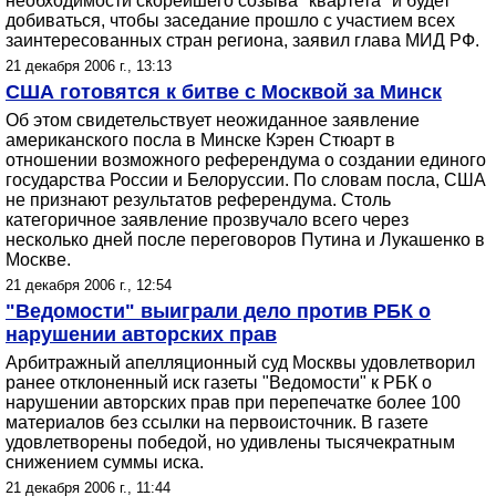
необходимости скорейшего созыва "квартета" и будет
добиваться, чтобы заседание прошло с участием всех
заинтересованных стран региона, заявил глава МИД РФ.
21 декабря 2006 г., 13:13
США готовятся к битве с Москвой за Минск
Об этом свидетельствует неожиданное заявление
американского посла в Минске Кэрен Стюарт в
отношении возможного референдума о создании единого
государства России и Белоруссии. По словам посла, США
не признают результатов референдума. Столь
категоричное заявление прозвучало всего через
несколько дней после переговоров Путина и Лукашенко в
Москве.
21 декабря 2006 г., 12:54
"Ведомости" выиграли дело против РБК о
нарушении авторских прав
Арбитражный апелляционный суд Москвы удовлетворил
ранее отклоненный иск газеты "Ведомости" к РБК о
нарушении авторских прав при перепечатке более 100
материалов без ссылки на первоисточник. В газете
удовлетворены победой, но удивлены тысячекратным
снижением суммы иска.
21 декабря 2006 г., 11:44