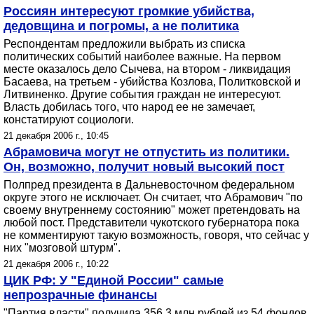
Россиян интересуют громкие убийства,
дедовщина и погромы, а не политика
Респондентам предложили выбрать из списка
политических событий наиболее важные. На первом
месте оказалось дело Сычева, на втором - ликвидация
Басаева, на третьем - убийства Козлова, Политковской и
Литвиненко. Другие события граждан не интересуют.
Власть добилась того, что народ ее не замечает,
констатируют социологи.
21 декабря 2006 г., 10:45
Абрамовича могут не отпустить из политики.
Он, возможно, получит новый высокий пост
Полпред президента в Дальневосточном федеральном
округе этого не исключает. Он считает, что Абрамович "по
своему внутреннему состоянию" может претендовать на
любой пост. Представители чукотского губернатора пока
не комментируют такую возможность, говоря, что сейчас у
них "мозговой штурм".
21 декабря 2006 г., 10:22
ЦИК РФ: У "Единой России" самые
непрозрачные финансы
"Партия власти" получила 356,3 млн рублей из 54 фондов,