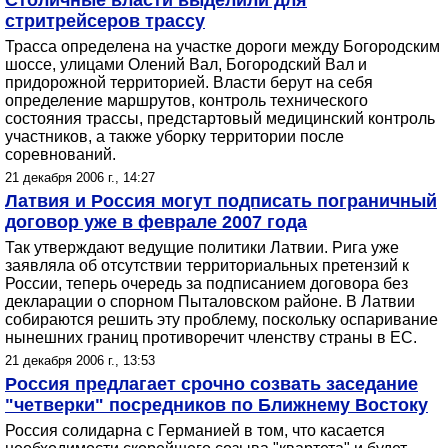
Столичные власти выделили для
стритрейсеров трассу
Трасса определена на участке дороги между Богородским
шоссе, улицами Олений Вал, Богородский Вал и
придорожной территорией. Власти берут на себя
определение маршрутов, контроль технического
состояния трассы, предстартовый медицинский контроль
участников, а также уборку территории после
соревнований.
21 декабря 2006 г., 14:27
Латвия и Россия могут подписать пограничный
договор уже в феврале 2007 года
Так утверждают ведущие политики Латвии. Рига уже
заявляла об отсутствии территориальных претензий к
России, теперь очередь за подписанием договора без
декларации о спорном Пыталовском районе. В Латвии
собираются решить эту проблему, поскольку оспаривание
нынешних границ противоречит членству страны в ЕС.
21 декабря 2006 г., 13:53
Россия предлагает срочно созвать заседание
"четверки" посредников по Ближнему Востоку
Россия солидарна с Германией в том, что касается