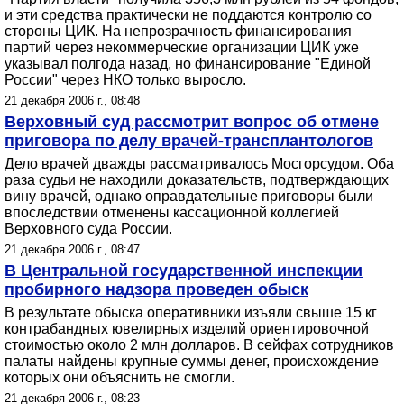
и эти средства практически не поддаются контролю со
стороны ЦИК. На непрозрачность финансирования
партий через некоммерческие организации ЦИК уже
указывал полгода назад, но финансирование "Единой
России" через НКО только выросло.
21 декабря 2006 г., 08:48
Верховный суд рассмотрит вопрос об отмене
приговора по делу врачей-трансплантологов
Дело врачей дважды рассматривалось Мосгорсудом. Оба
раза судьи не находили доказательств, подтверждающих
вину врачей, однако оправдательные приговоры были
впоследствии отменены кассационной коллегией
Верховного суда России.
21 декабря 2006 г., 08:47
В Центральной государственной инспекции
пробирного надзора проведен обыск
В результате обыска оперативники изъяли свыше 15 кг
контрабандных ювелирных изделий ориентировочной
стоимостью около 2 млн долларов. В сейфах сотрудников
палаты найдены крупные суммы денег, происхождение
которых они объяснить не смогли.
21 декабря 2006 г., 08:23