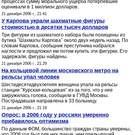
процессах сумму морального ущерба потерпевшие
оценивали в 1 миллион долларов.
21 декабря 2006 г., 21:41
У Карпова украли шахматные фигуры
стоимостью в десятки тысяч долларов
Три фигурки из шахматного набора были похищены из
бутика "Шахматы Карпова" около двух недель назад. По
словам Карпова, сообщник преступника набрался
наглости и предложил им потом купить эти фигурки. Его
задержали, фигуры найдены.
21 декабря 2006 г., 21:29
На кольцевой линии московского метро на
рельсы упал человек
Шестидесятидвухлетняя женщина упала на рельсы
станции "Курская-кольцевая" из-за того, что у нее
закружилась голова, сообщили в ГУВД Москвы.
Пострадавшая направлена в 33 больницу.
21 декабря 2006 г., 21:19
Опрос: в 2006 году у россиян умеренно
прибавилось оптимизма
По данным ФОМ, большинство граждан страны уверены,
что 2006 год был для них лучше, чем предыдущий.