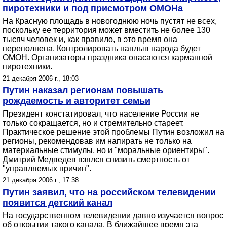
пиротехники и под присмотром ОМОНа
На Красную площадь в новогоднюю ночь пустят не всех,
поскольку ее территория может вместить не более 130
тысяч человек и, как правило, в это время она
переполнена. Контролировать наплыв народа будет
ОМОН. Организаторы праздника опасаются карманной
пиротехники.
21 декабря 2006 г., 18:03
Путин наказал регионам повышать
рождаемость и авторитет семьи
Президент констатировал, что население России не
только сокращается, но и стремительно стареет.
Практическое решение этой проблемы Путин возложил на
регионы, рекомендовав им напирать не только на
материальные стимулы, но и "моральные ориентиры".
Дмитрий Медведев взялся снизить смертность от
"управляемых причин".
21 декабря 2006 г., 17:38
Путин заявил, что на российском телевидении
появится детский канал
На государственном телевидении давно изучается вопрос
об открытии такого канала. В ближайшее время эта