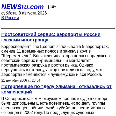
NEWSru.com
| 18+
суббота, 8 августа 2026
В России
Постсоветский сервис: аэропорты России
глазами иностранца
Корреспондент The Economist побывал в 9 аэропортах,
сменив 11 временных поясов и замкнув круг в
"Шереметьево". Впечатления автора полны парадоксов:
советский сервис и криминальный менталитет,
постимперская разруха и ростки рынка. Однако
вернувшись в столицу, автор приходит к выводу, что
аэропорты изменяются к лучшему, как и вся Россия.
21 декабря 2006 г., 23:34
Потерпевшие по "делу Ульмана" отказались от
компенсаций
В Северокавказском окружном военном суде в четверг
были допрошены шесть потерпевших по делу группы
спецназовцев, обвиняемой в убийстве шести мирных
чеченцев в 2002 году. На предыдущих судебных