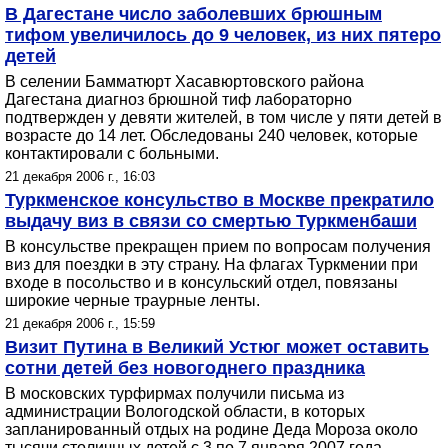
В Дагестане число заболевших брюшным
тифом увеличилось до 9 человек, из них пятеро
детей
В селении Бамматюрт Хасавюртовского района
Дагестана диагноз брюшной тиф лабораторно
подтвержден у девяти жителей, в том числе у пяти детей в
возрасте до 14 лет. Обследованы 240 человек, которые
контактировали с больными.
21 декабря 2006 г., 16:03
Туркменское консульство в Москве прекратило
выдачу виз в связи со смертью Туркменбаши
В консульстве прекращен прием по вопросам получения
виз для поездки в эту страну. На флагах Туркмении при
входе в посольство и в консульский отдел, повязаны
широкие черные траурные ленты.
21 декабря 2006 г., 15:59
Визит Путина в Великий Устюг может оставить
сотни детей без новогоднего праздника
В московских турфирмах получили письма из
администрации Вологодской области, в которых
запланированный отдых на родине Деда Мороза около
тысячи столичных детей с 3 по 7 января 2007 года