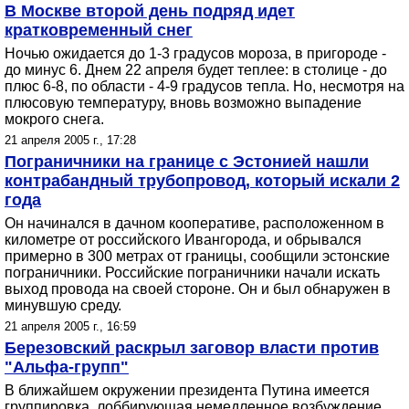
В Москве второй день подряд идет
кратковременный снег
Ночью ожидается до 1-3 градусов мороза, в пригороде -
до минус 6. Днем 22 апреля будет теплее: в столице - до
плюс 6-8, по области - 4-9 градусов тепла. Но, несмотря на
плюсовую температуру, вновь возможно выпадение
мокрого снега.
21 апреля 2005 г., 17:28
Пограничники на границе с Эстонией нашли
контрабандный трубопровод, который искали 2
года
Он начинался в дачном кооперативе, расположенном в
километре от российского Ивангорода, и обрывался
примерно в 300 метрах от границы, сообщили эстонские
пограничники. Российские пограничники начали искать
выход провода на своей стороне. Он и был обнаружен в
минувшую среду.
21 апреля 2005 г., 16:59
Березовский раскрыл заговор власти против
"Альфа-групп"
В ближайшем окружении президента Путина имеется
группировка, лоббирующая немедленное возбуждение