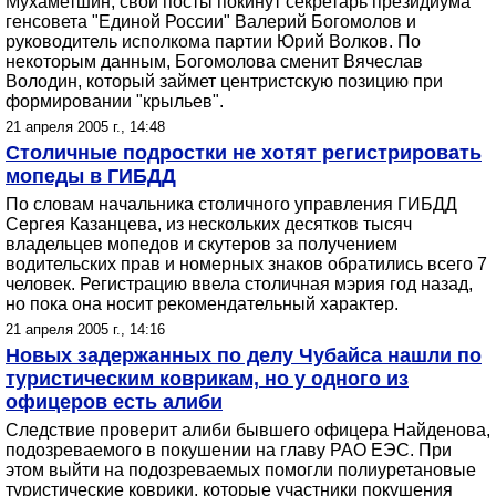
Мухаметшин, свои посты покинут секретарь президиума
генсовета "Единой России" Валерий Богомолов и
руководитель исполкома партии Юрий Волков. По
некоторым данным, Богомолова сменит Вячеслав
Володин, который займет центристскую позицию при
формировании "крыльев".
21 апреля 2005 г., 14:48
Столичные подростки не хотят регистрировать
мопеды в ГИБДД
По словам начальника столичного управления ГИБДД
Сергея Казанцева, из нескольких десятков тысяч
владельцев мопедов и скутеров за получением
водительских прав и номерных знаков обратились всего 7
человек. Регистрацию ввела столичная мэрия год назад,
но пока она носит рекомендательный характер.
21 апреля 2005 г., 14:16
Новых задержанных по делу Чубайса нашли по
туристическим коврикам, но у одного из
офицеров есть алиби
Следствие проверит алиби бывшего офицера Найденова,
подозреваемого в покушении на главу РАО ЕЭС. При
этом выйти на подозреваемых помогли полиуретановые
туристические коврики, которые участники покушения