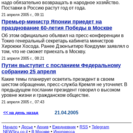
надо обязательно возвращать в народное хозяйство.
Поставки в Россию растут год от года.
21 апреля 2005 г., 09:11
Премьер-министр Японии приедет на
празднование 60-летия Победы в Москве
Об этом официально объявил на пресс-конференции в
Токио генеральный секретарь кабинета министров
Хироюки Хосода. Ранее Дзюнъитиро Коидзуми заявлял о
том, что не сможет приехать в Москву.
21 апреля 2005 г., 08:21
Путин выступит с посланием Федеральному
собранию 25 апреля
Какие темы планирует осветить президент в своем
шестом обращении, пресс-служба Кремля не уточняет. В
предыдущем послании президент говорил о высоком
уровне жизни и гражданском обществе.
21 апреля 2005 г., 07:43
<< на день назад
21.04.2005
Начало
•
Досье
•
Архив
•
Ежедневник
•
RSS
•
Telegram
NEWSru.co.il
•
В Москве
•
Инопресса