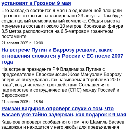
установят в Грозном 9 мая
Его закладка состоится 9 мая на одноименной площади
Грозного, открытие запланировано 23 августа. Там будет
создан целый мемориальный комплекс. Общая высота
монумента составит около 10 метров: бронзовая фигура
3,5 метра расположится на 6,5-метровом гранитном
постаменте.
21 апреля 2005 г., 19:00
На встрече Путин и Баррозу решали, какие
отношения сложатся у России с ЕС после 2007
года
На встрече президента РФ Владимира Путина с
председателем Еврокомиссии Жозе Мануэлем Баррозу
впервые обсуждалась так называемая "проблема 2007
года", когда истекает срок действия Соглашения о
партнерстве и сотрудничестве (СПС) между Россией и
Евросоюзом.
21 апреля 2005 г., 18:54
Рамзан Кадыров опроверг слухи о том, что
Басаев уже тайно задержан, как подарок к 9 мая
Кадыров опроверг сообщения о том, что Шамиль Басаев
задержан и находится у него якобы для предъявления