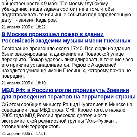
общественности к 9 мая. "По моему глубокому
убеждению, наша задача состоит не в том, чтобы
подготавливать те или иные события под определенную
дату", - заявил Кадыров.
21 апреля 2005 г., 18:22
В Москве произошел пожар в здании
Российской академии музыки имени Гнесиных
Возгорание произошло около 17:40. Все люди из здания
были эвакуированы, а движение на Поварской улице
перекрыто. Пожар удалось ликвидировать в течение часа,
его причина устанавливается. Рядом с Академией
находится училище имени Гнесиных, которому пожар не
повредил.
21 апреля 2005 г., 18:10
МВД РФ: в Россию могли проникнуть боевики
для проведения терактов на территории страны
Об этом сообщил министр Рашид Нургалиев в Минске на
совещании глав МВД стран СНГ. Кроме того, в начале
2005 года МВД России пресекло деятельность
экстремистской религиозной группы "Аль-Фуркан",
готовившей террористов.
21 апреля 2005 г., 17:51