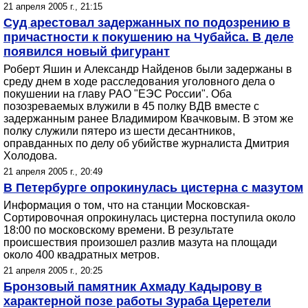
21 апреля 2005 г., 21:15
Суд арестовал задержанных по подозрению в
причастности к покушению на Чубайса. В деле
появился новый фигурант
Роберт Яшин и Александр Найденов были задержаны в
среду днем в ходе расследования уголовного дела о
покушении на главу РАО "ЕЭС России". Оба
позозреваемых влужили в 45 полку ВДВ вместе с
задержанным ранее Владимиром Квачковым. В этом же
полку служили пятеро из шести десантников,
оправданных по делу об убийстве журналиста Дмитрия
Холодова.
21 апреля 2005 г., 20:49
В Петербурге опрокинулась цистерна с мазутом
Информация о том, что на станции Московская-
Сортировочная опрокинулась цистерна поступила около
18:00 по московскому времени. В результате
происшествия произошел разлив мазута на площади
около 400 квадратных метров.
21 апреля 2005 г., 20:25
Бронзовый памятник Ахмаду Кадырову в
характерной позе работы Зураба Церетели