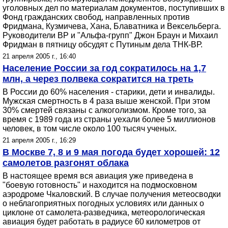
уголовных дел по материалам документов, поступивших в
Фонд гражданских свобод, направленных против
Фридмана, Кузмичева, Хана, Блаватника и Вексельберга.
Руководители ВР и "Альфа-групп" Джон Браун и Михаил
Фридман в пятницу обсудят с Путиным дела ТНК-ВР.
21 апреля 2005 г., 16:40
Население России за год сократилось на 1,7
млн, а через полвека сократится на треть
В России до 60% населения - старики, дети и инвалиды.
Мужская смертность в 4 раза выше женской. При этом
30% смертей связаны с алкоголизмом. Кроме того, за
время с 1989 года из страны уехали более 5 миллионов
человек, в том числе около 100 тысяч ученых.
21 апреля 2005 г., 16:29
В Москве 7, 8 и 9 мая погода будет хорошей: 12
самолетов разгонят облака
В настоящее время вся авиация уже приведена в
"боевую готовность" и находится на подмосковном
аэродроме Чкаловский. В случае получения метеосводки
о неблагоприятных погодных условиях или данных о
циклоне от самолета-разведчика, метеорологическая
авиация будет работать в радиусе 60 километров от