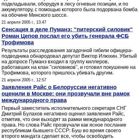
подкладывали, оборудуя в лесу огневые позиции, и по
аккумулятору, с помощью которого была подорвана бомба
на обочине Минского шоссе.
21 апреля 2005 г., 13:47
Сенсация в деле Пуманэ: "питерский силовик"
Роман Цепов послал его убить генерала ФСБ
Трофимова
Результаты расследования загадочной гибели офицера-
подводника обнародовал депутат Виктор Илюхин. Убитый
на допросе Пуманэ входил в группу киллеров,
работавших на клан "силовиков", и готовил покушение на
Трофимова, которого пришлось убивать другим.
21 апреля 2005 г., 12:57
Заявления Райс о Белоруссии негативно
оценили в Москве: они прозвучали вне рамок
международного права
Первый заместитель исполнительного секретаря СНГ
Дмитрий Булахов негативно оценил заявления Райс,
отметив, что они выходят за рамки международного
права. Но слова Райс прозвучали как ясное послание
республикам бывшего СССР: Буш во время своего
второго мандата сделает все, чтобы освободить