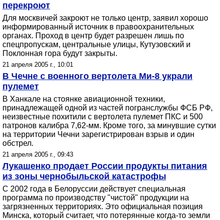
перекроют
Для москвичей закроют не только центр, заявил хорошо
информированный источник в правоохранительных
органах. Проход в центр будет разрешен лишь по
спецпропускам, центральные улицы, Кутузовский и
Поклонная гора будут закрыты.
21 апреля 2005 г., 10:01
В Чечне с военного вертолета Ми-8 украли
пулемет
В Ханкале на стоянке авиационной техники,
принадлежащей одной из частей погранслужбы ФСБ РФ,
неизвестные похитили с вертолета пулемет ПКС и 500
патронов калибра 7,62-мм. Кроме того, за минувшие сутки
на территории Чечни зарегистрирован взрыв и один
обстрел.
21 апреля 2005 г., 09:43
Лукашенко продает России продукты питания
из зоны чернобыльской катастрофы
С 2002 года в Белоруссии действует специальная
программа по производству "чистой" продукции на
загрязненных территориях. Это официальная позиция
Минска, который считает, что потерянные когда-то земли