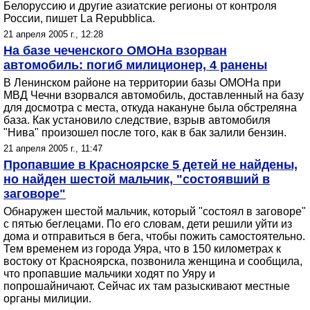
Белоруссию и другие азиатские регионы от контроля
России, пишет La Repubblica.
21 апреля 2005 г., 12:28
На базе чеченского ОМОНа взорван
автомобиль: погиб милиционер, 4 ранены
В Ленинском районе на территории базы ОМОНа при
МВД Чечни взорвался автомобиль, доставленный на базу
для досмотра с места, откуда накануне была обстреляна
база. Как установило следствие, взрыв автомобиля
"Нива" произошел после того, как в бак залили бензин.
21 апреля 2005 г., 11:47
Пропавшие в Красноярске 5 детей не найдены,
но найден шестой мальчик, "состоявший в
заговоре"
Обнаружен шестой мальчик, который "состоял в заговоре"
с пятью беглецами. По его словам, дети решили уйти из
дома и отправиться в бега, чтобы пожить самостоятельно.
Тем временем из города Уяра, что в 150 километрах к
востоку от Красноярска, позвонила женщина и сообщила,
что пропавшие мальчики ходят по Уяру и
попрошайничают. Сейчас их там разыскивают местные
органы милиции.