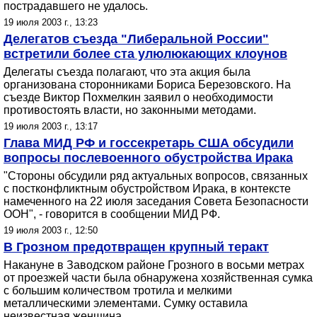
пострадавшего не удалось.
19 июля 2003 г., 13:23
Делегатов съезда "Либеральной России"
встретили более ста улюлюкающих клоунов
Делегаты съезда полагают, что эта акция была
организована сторонниками Бориса Березовского. На
съезде Виктор Похмелкин заявил о необходимости
противостоять власти, но законными методами.
19 июля 2003 г., 13:17
Глава МИД РФ и госсекретарь США обсудили
вопросы послевоенного обустройства Ирака
"Стороны обсудили ряд актуальных вопросов, связанных
с постконфликтным обустройством Ирака, в контексте
намеченного на 22 июля заседания Совета Безопасности
ООН", - говорится в сообщении МИД РФ.
19 июля 2003 г., 12:50
В Грозном предотвращен крупный теракт
Накануне в Заводском районе Грозного в восьми метрах
от проезжей части была обнаружена хозяйственная сумка
с большим количеством тротила и мелкими
металлическими элементами. Сумку оставила
неизвестная женщина.