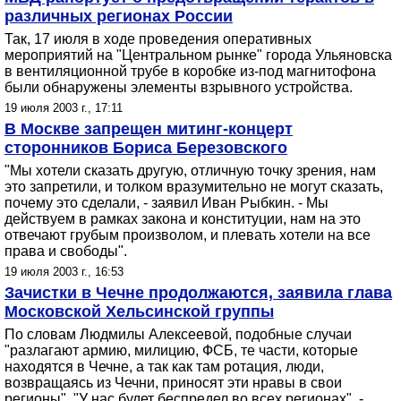
различных регионах России
Так, 17 июля в ходе проведения оперативных
мероприятий на "Центральном рынке" города Ульяновска
в вентиляционной трубе в коробке из-под магнитофона
были обнаружены элементы взрывного устройства.
19 июля 2003 г., 17:11
В Москве запрещен митинг-концерт
сторонников Бориса Березовского
"Мы хотели сказать другую, отличную точку зрения, нам
это запретили, и толком вразумительно не могут сказать,
почему это сделали, - заявил Иван Рыбкин. - Мы
действуем в рамках закона и конституции, нам на это
отвечают грубым произволом, и плевать хотели на все
права и свободы".
19 июля 2003 г., 16:53
Зачистки в Чечне продолжаются, заявила глава
Московской Хельсинской группы
По словам Людмилы Алексеевой, подобные случаи
"разлагают армию, милицию, ФСБ, те части, которые
находятся в Чечне, а так как там ротация, люди,
возвращаясь из Чечни, приносят эти нравы в свои
регионы". "У нас будет беспредел во всех регионах", -