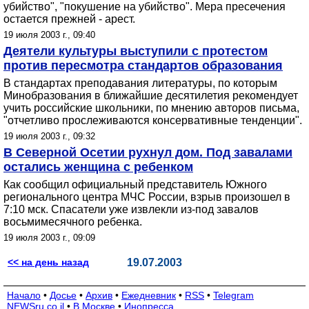
убийство", "покушение на убийство". Мера пресечения
остается прежней - арест.
19 июля 2003 г., 09:40
Деятели культуры выступили с протестом
против пересмотра стандартов образования
В стандартах преподавания литературы, по которым
Минобразования в ближайшие десятилетия рекомендует
учить российские школьники, по мнению авторов письма,
"отчетливо прослеживаются консервативные тенденции".
19 июля 2003 г., 09:32
В Северной Осетии рухнул дом. Под завалами
остались женщина с ребенком
Как сообщил официальный представитель Южного
регионального центра МЧС России, взрыв произошел в
7:10 мск. Спасатели уже извлекли из-под завалов
восьмимесячного ребенка.
19 июля 2003 г., 09:09
<< на день назад
19.07.2003
Начало
•
Досье
•
Архив
•
Ежедневник
•
RSS
•
Telegram
NEWSru.co.il
•
В Москве
•
Инопресса