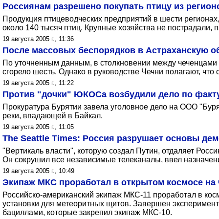
Россиянам разрешено покупать птицу из регион
Продукция птицеводческих предприятий в шести регионах,
около 140 тысяч птиц. Крупные хозяйства не пострадали,
19 августа 2005 г., 11:36
После массовых беспорядков в Астраханскую о
По уточненным данным, в столкновении между чеченцами 
сгорело шесть. Однако в руководстве Чечни полагают, что 
19 августа 2005 г., 11:22
Против "дочки" ЮКОСа возбудили дело по факту
Прокуратура Бурятии завела уголовное дело на ООО "Буря
реки, впадающей в Байкал.
19 августа 2005 г., 11:05
The Seattle Times: Россия разрушает основы де
"Вертикаль власти", которую создал Путин, отдаляет Росс
Он сокрушил все независимые телеканалы, ввел назначени
19 августа 2005 г., 10:49
Экипаж МКС проработал в открытом космосе на
Российско-американский экипаж МКС-11 проработал в кос
установки для метеоритных щитов. Завершен эксперимент 
бациллами, которые закрепил экипаж МКС-10.