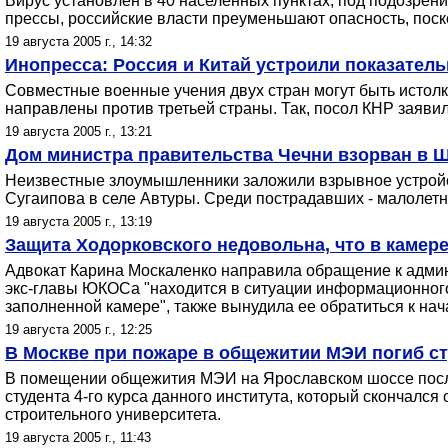
Вирус установлен в 40 населенных пунктах, под подозрен
прессы, российские власти преуменьшают опасность, поско
19 августа 2005 г., 14:32
Инопресса: Россия и Китай устроили показате
Совместные военные учения двух стран могут быть истолк
направлены против третьей страны. Так, посол КНР заяви
19 августа 2005 г., 13:21
Дом министра правительства Чечни взорван в Ш
Неизвестные злоумышленники заложили взрывное устройс
Сугаипова в селе Автуры. Среди пострадавших - малолетн
19 августа 2005 г., 13:19
Защита Ходорковского недовольна, что в камере
Адвокат Карина Москаленко направила обращение к админ
экс-главы ЮКОСа "находится в ситуации информационного
заполненной камере", также вынудила ее обратиться к на
19 августа 2005 г., 12:25
В Москве при пожаре в общежитии МЭИ погиб ст
В помещении общежития МЭИ на Ярославском шоссе после
студента 4-го курса данного института, который скончалс
строительного университета.
19 августа 2005 г., 11:43