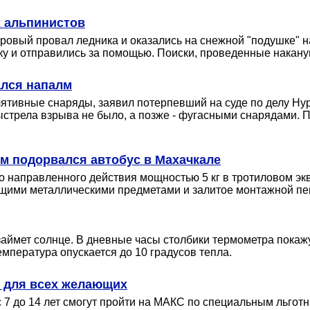
 альпинистов
ровый провал ледника и оказались на снежной "подушке" н
ку и отправились за помощью. Поиски, проведенные наканун
ался напалм
лятивные снаряды, заявил потерпевший на суде по делу Нурп
стрела взрыва не было, а позже - фугасными снарядами. По
ом подорвался автобус в Махачкале
 направленного действия мощностью 5 кг в тротиловом эк
щими металлическими предметами и залитое монтажной пе
аймет солнце. В дневные часы столбики термометра покажу
емпература опускается до 10 градусов тепла.
 для всех желающих
 7 до 14 лет смогут пройти на МАКС по специальным льготн