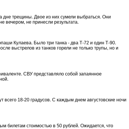
а дне трещины. Двое из них сумели выбраться. Они
е вечером, не принесли результата.
аши Кулаева. Было три танка - два Т-72 и один Т-90.
сле выстрелов из танков горели не только трупы, но и
виваленте. СВУ представляло собой запаянное
ной.
т всего 18-20 градусов. С каждым днем августовские ночи
ым билетам стоимостью в 50 рублей. Ожидается, что