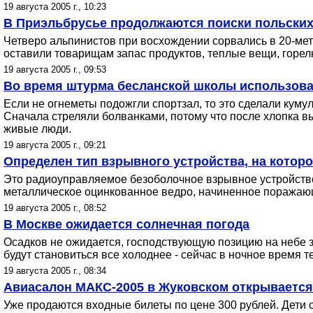
19 августа 2005 г., 10:23
В Приэльбрусье продолжаются поиски польских
Четверо альпинистов при восхождении сорвались в 20-мет
оставили товарищам запас продуктов, теплые вещи, горел
19 августа 2005 г., 09:53
Во время штурма бесланской школы использов
Если не огнеметы подожгли спортзал, то это сделали куму
Сначала стреляли болванками, потому что после хлопка вы
живые люди.
19 августа 2005 г., 09:21
Определен тип взрывного устройства, на котор
Это радиоуправляемое безоболочное взрывное устройство
металлическое оцинкованное ведро, начиненное поражаю
19 августа 2005 г., 08:52
В Москве ожидается солнечная погода
Осадков не ожидается, господствующую позицию на небе з
будут становиться все холоднее - сейчас в ночное время т
19 августа 2005 г., 08:34
Авиасалон МАКС-2005 в Жуковском открывается
Уже продаются входные билеты по цене 300 рублей. Дети с