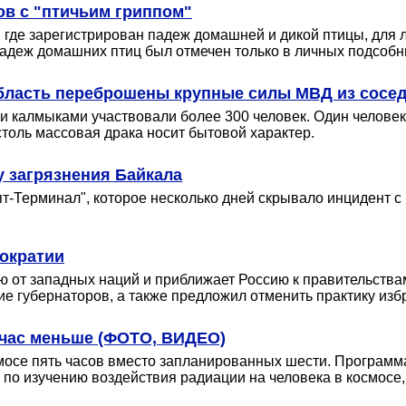
ов с "птичьим гриппом"
 где зарегистрирован падеж домашней и дикой птицы, для 
 падеж домашних птиц был отмечен только в личных подсобн
бласть переброшены крупные силы МВД из сосед
и калмыками участвовали более 300 человек. Один человек
столь массовая драка носит бытовой характер.
 загрязнения Байкала
т-Терминал", которое несколько дней скрывало инцидент с
мократии
ию от западных наций и приближает Россию к правительствам
е губернаторов, а также предложил отменить практику изб
 час меньше (ФОТО, ВИДЕО)
мосе пять часов вместо запланированных шести. Програм
по изучению воздействия радиации на человека в космосе, 