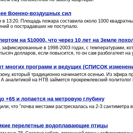
зее Военно-воздушных сил
в 13:20. Площадь пожара составила около 1000 квадратных
ений о пострадавших не поступало.
ертом на $10000, что через 10 лет на Земле похо
зафиксированные в 1998-2003 годах, с температурами, кот
тысяч долларов, если повысится, то он сам разбогатеет на 
ят многих программ и ведущих (СПИСОК изменен
езону, который традиционно начинается осенью. Из эфира
. А аналитикой на НТВ займется прокремлевский политолог
о +65 и лопается на метровую глубину
ли, что "почва местами растрескалась на 2-3 сантиметра в
 дикие перелетные водоплавающие птицы