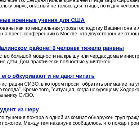
ием еще 78. Сегодня гибель домашней птицы зафиксирована
льку вирус, опасный не только для птицы, но и для человек
льные военные учения для США
ованы как потенциальная угроза господству Вашингтона в А
л на пресс-конференции в Москве, что двухсторонние отнош
алинском районе: 6 человек тяжело ранены
тво большой мощности на крышу или чердак дома министр
ие дети. Дом практически полностью уничтожен.
 его обкуривают и не дают читать
истрации СИЗО, в котором просит обратить внимание на у
 голода". Кроме того, "ситуация, когда некурящему Ходор
чальнику СИЗО.
удент из Перу
 тушения пожара в одной из комнат обнаружен труп гражд
я от ожогов. Между тем накануне сообщалось, что пожар пр