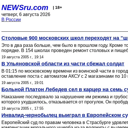
NEWSru.com
| 18+
четверг, 6 августа 2026
В России
Столовые 900 московских школ переходят на "ш
Это в два раза больше, чем было в прошлом году. Кроме 
порядке. В 154 школах проведен ремонт столовых и пищебл
19 августа 2005 г., 19:14
В Ульяновской области из части сбежал солдат
В 01:15 по московскому времени из воинской части в го
оставление поста с автоматом АКСУ с 2 магазинами по 10
19 августа 2005 г., 19:01
Больной Платон Лебедев сел в карцер на семь с
Наказание последовало за нарушение им режима и грубос
которого ухудшилось, отказывается от прогулок. Он пробуд
19 августа 2005 г., 17:55
Инвалид-чернобылец выиграл в Европейском суд
Европейский суд по правам человека в Страсбурге удовле
компенсации морального ущерба из-за волокиты с выделе