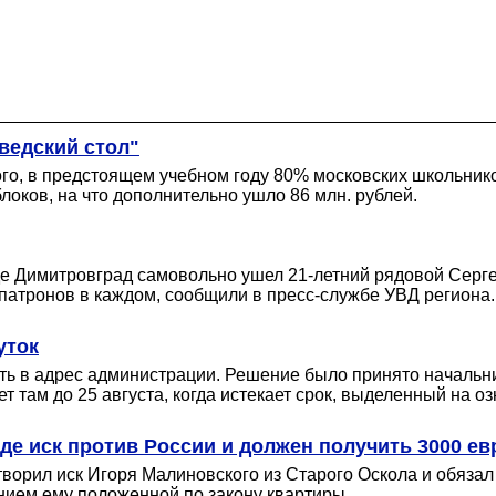
ведский стол"
того, в предстоящем учебном году 80% московских школьник
оков, на что дополнительно ушло 86 млн. рублей.
роде Димитровград самовольно ушел 21-летний рядовой Се
 патронов в каждом, сообщили в пресс-службе УВД региона.
уток
ть в адрес администрации. Решение было принято начальн
ет там до 25 августа, когда истекает срок, выделенный на 
е иск против России и должен получить 3000 ев
творил иск Игоря Малиновского из Старого Оскола и обязал
нием ему положенной по закону квартиры.