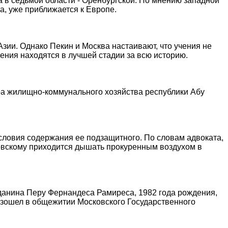
 в седьмой области - Оренбургской. По мнению западной
а, уже приближается к Европе.
зии. Однако Пекин и Москва настаивают, что учения не
ения находятся в лучшей стадии за всю историю.
а жилищно-коммунального хозяйства республики Абу
словия содержания ее подзащитного. По словам адвоката,
ковскому приходится дышать прокуренным воздухом в
анина Перу Фернандеса Рамиреса, 1982 года рождения,
оизошел в общежитии Московского Государственного