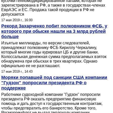
кусочки генномодифицированной папайи, которая не
зарегистрирована в РФ, а также в государствах-членах
ЕврАЭС и ЕС. Продажа такой продукции в РФ не
допускается
17 мая 2019 г., 16:00
Рекорд Захарченко побит полковником ФСБ, у
которого при обыске нашли на 3 млрд рублей
больше
Изъятые миллиарды, по версии следователей,
принадлежат полковнику ФСБ Кириллу Черкалину,
который многие годы курировал ЦБ и другие банки.
Колоссальная денежная сумма предполагаемых взяток
обнаружена при обысках в трех квартирах. Однако
официально ее не разглашают.
17 мая 2019 г., 14:43
Моряки попавшей под санкции США компании
"Гудзон" попросили президента РФ о
поддержке
Работники судоходной компании "Гудзон" попросили
президента РФ оказать предприятию финансовую
помощь и дать доступ к государственным контрактам,
чтобы предотвратить его банкротство. Кроме того,
Росморречфлот не выдал теплоходу компании