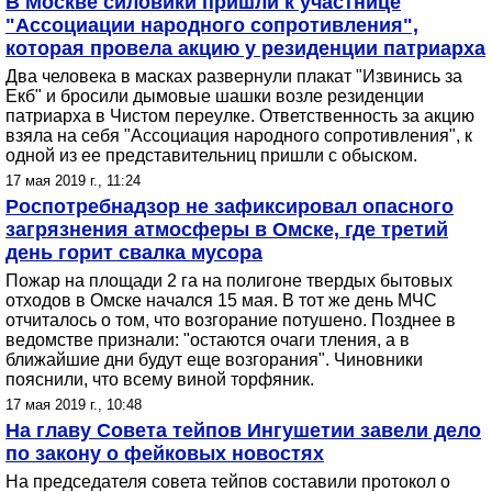
В Москве силовики пришли к участнице
"Ассоциации народного сопротивления",
которая провела акцию у резиденции патриарха
Два человека в масках развернули плакат "Извинись за
Екб" и бросили дымовые шашки возле резиденции
патриарха в Чистом переулке. Ответственность за акцию
взяла на себя "Ассоциация народного сопротивления", к
одной из ее представительниц пришли с обыском.
17 мая 2019 г., 11:24
Роспотребнадзор не зафиксировал опасного
загрязнения атмосферы в Омске, где третий
день горит свалка мусора
Пожар на площади 2 га на полигоне твердых бытовых
отходов в Омске начался 15 мая. В тот же день МЧС
отчиталось о том, что возгорание потушено. Позднее в
ведомстве признали: "остаются очаги тления, а в
ближайшие дни будут еще возгорания". Чиновники
пояснили, что всему виной торфяник.
17 мая 2019 г., 10:48
На главу Совета тейпов Ингушетии завели дело
по закону о фейковых новостях
На председателя совета тейпов составили протокол о