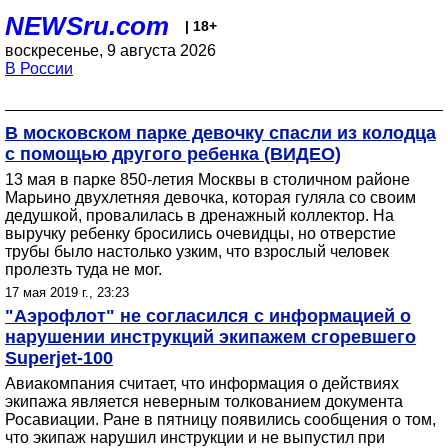
NEWSru.com
| 18+
воскресенье, 9 августа 2026
В России
В московском парке девочку спасли из колодца
с помощью другого ребенка (ВИДЕО)
13 мая в парке 850-летия Москвы в столичном районе
Марьино двухлетняя девочка, которая гуляла со своим
дедушкой, провалилась в дренажный коллектор. На
выручку ребенку бросились очевидцы, но отверстие
трубы было настолько узким, что взрослый человек
пролезть туда не мог.
17 мая 2019 г., 23:23
"Аэрофлот" не согласился с информацией о
нарушении инструкций экипажем сгоревшего
Superjet-100
Авиакомпания считает, что информация о действиях
экипажа является неверным толкованием документа
Росавиации. Ране в пятницу появились сообщения о том,
что экипаж нарушил инструкции и не выпустил при