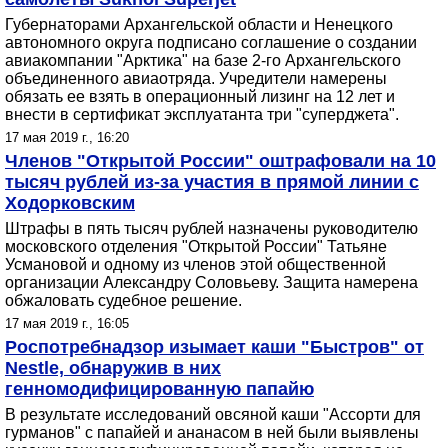
Губернаторами Архангельской области и Ненецкого
автономного округа подписано соглашение о создании
авиакомпании "Арктика" на базе 2-го Архангельского
объединенного авиаотряда. Учредители намерены
обязать ее взять в операционный лизинг на 12 лет и
внести в сертификат эксплуатанта три "суперджета".
17 мая 2019 г., 16:20
Членов "Открытой России" оштрафовали на 10
тысяч рублей из-за участия в прямой линии с
Ходорковским
Штрафы в пять тысяч рублей назначены руководителю
московского отделения "Открытой России" Татьяне
Усмановой и одному из членов этой общественной
организации Александру Соловьеву. Защита намерена
обжаловать судебное решение.
17 мая 2019 г., 16:05
Роспотребнадзор изымает каши "Быстров" от
Nestle, обнаружив в них
генномодифицированную папайю
В результате исследований овсяной каши "Ассорти для
гурманов" с папайей и ананасом в ней были выявлены