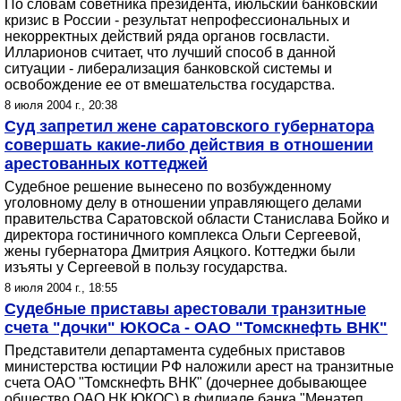
По словам советника президента, июльский банковский
кризис в России - результат непрофессиональных и
некорректных действий ряда органов госвласти.
Илларионов считает, что лучший способ в данной
ситуации - либерализация банковской системы и
освобождение ее от вмешательства государства.
8 июля 2004 г., 20:38
Суд запретил жене саратовского губернатора
совершать какие-либо действия в отношении
арестованных коттеджей
Судебное решение вынесено по возбужденному
уголовному делу в отношении управляющего делами
правительства Саратовской области Станислава Бойко и
директора гостиничного комплекса Ольги Сергеевой,
жены губернатора Дмитрия Аяцкого. Коттеджи были
изъяты у Сергеевой в пользу государства.
8 июля 2004 г., 18:55
Судебные приставы арестовали транзитные
счета "дочки" ЮКОСа - ОАО "Томскнефть ВНК"
Представители департамента судебных приставов
министерства юстиции РФ наложили арест на транзитные
счета ОАО "Томскнефть ВНК" (дочернее добывающее
общество ОАО НК ЮКОС) в филиале банка "Менатеп