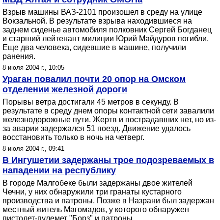
Взрыв машины ВАЗ-2101 произошел в среду на улице
Вокзальной. В результате взрыва находившиеся на
заднем сиденье автомобиля полковник Сергей Богданец
и старший лейтенант милиции Юрий Майдуров погибли.
Еще два человека, сидевшие в машине, получили
ранения.
8 июля 2004 г., 10:05
Ураган повалил почти 20 опор на Омском
отделении железной дороги
Порывы ветра достигали 45 метров в секунду. В
результате в среду днем опоры контактной сети завалили
железнодорожные пути. Жертв и пострадавших нет, но из-
за аварии задержался 51 поезд. Движение удалось
восстановить только в ночь на четверг.
8 июля 2004 г., 09:41
В Ингушетии задержаны трое подозреваемых в
нападении на республику
В городе Малгобеке были задержаны двое жителей
Чечни, у них обнаружили три гранаты кустарного
производства и патроны. Позже в Назрани был задержан
местный житель Магомадов, у которого обнаружен
пистолет-пулемет "Борз" и патроны.