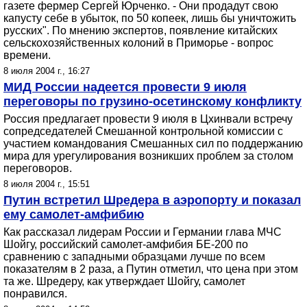
газете фермер Сергей Юрченко. - Они продадут свою
капусту себе в убыток, по 50 копеек, лишь бы уничтожить
русских". По мнению экспертов, появление китайских
сельскохозяйственных колоний в Приморье - вопрос
времени.
8 июля 2004 г., 16:27
МИД России надеется провести 9 июля
переговоры по грузино-осетинскому конфликту
Россия предлагает провести 9 июля в Цхинвали встречу
сопредседателей Cмешанной контрольной комиссии с
участием командования Смешанных сил по поддержанию
мира для урегулирования возникших проблем за столом
переговоров.
8 июля 2004 г., 15:51
Путин встретил Шредера в аэропорту и показал
ему самолет-амфибию
Как рассказал лидерам России и Германии глава МЧС
Шойгу, российский самолет-амфибия БЕ-200 по
сравнению с западными образцами лучше по всем
показателям в 2 раза, а Путин отметил, что цена при этом
та же. Шредеру, как утверждает Шойгу, самолет
понравился.