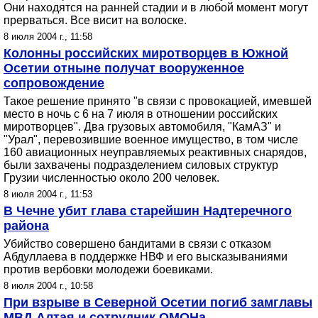
Они находятся на ранней стадии и в любой момент могут
прерваться. Все висит на волоске.
8 июля 2004 г., 11:58
Колонны российских миротворцев в Южной
Осетии отныне получат вооруженное
сопровождение
Такое решение принято "в связи с провокацией, имевшей
место в ночь с 6 на 7 июля в отношении российских
миротворцев". Два грузовых автомобиля, "КамАЗ" и
"Урал", перевозившие военное имущество, в том числе
160 авиационных неуправляемых реактивных снарядов,
были захвачены подразделением силовых структур
Грузии численностью около 200 человек.
8 июля 2004 г., 11:53
В Чечне убит глава старейшин Надтеречного
района
Убийство совершено бандитами в связи с отказом
Абдуллаева в поддержке НВФ и его высказываниями
против вербовки молодежи боевиками.
8 июля 2004 г., 10:58
При взрыве в Северной Осетии погиб замглавы
МВД Алтая и сотрудник ОМОНа