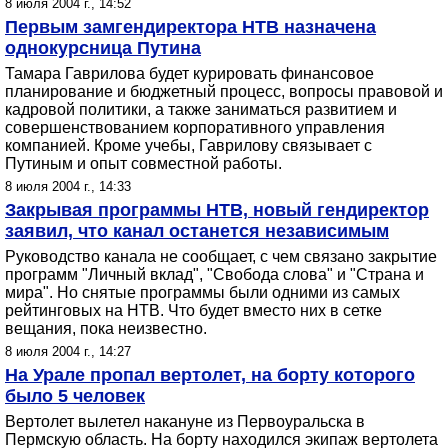
8 июля 2004 г., 14:52
Первым замгендиректора НТВ назначена
однокурсница Путина
Тамара Гаврилова будет курировать финансовое
планирование и бюджетный процесс, вопросы правовой и
кадровой политики, а также заниматься развитием и
совершенствованием корпоративного управления
компанией. Кроме учебы, Гаврилову связывает с
Путиным и опыт совместной работы.
8 июля 2004 г., 14:33
Закрывая программы НТВ, новый гендиректор
заявил, что канал останется независимым
Руководство канала не сообщает, с чем связано закрытие
программ "Личный вклад", "Свобода слова" и "Страна и
мира". Но снятые программы были одними из самых
рейтинговых на НТВ. Что будет вместо них в сетке
вещания, пока неизвестно.
8 июля 2004 г., 14:27
На Урале пропал вертолет, на борту которого
было 5 человек
Вертолет вылетел накануне из Первоуральска в
Пермскую область. На борту находился экипаж вертолета