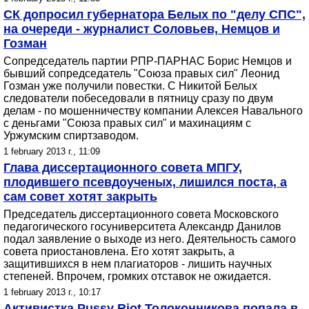
СК допросил губернатора Белых по "делу СПС",
на очереди - журналист Соловьев, Немцов и
Гозман
Сопредседатель партии РПР-ПАРНАС Борис Немцов и
бывший сопредседатель "Союза правых сил" Леонид
Гозман уже получили повестки. С Никитой Белых
следователи побеседовали в пятницу сразу по двум
делам - по мошенничеству компании Алексея Навального
с деньгами "Союза правых сил" и махинациям с
Уржумским спиртзаводом.
1 february 2013 г., 11:09
Глава диссертационного совета МПГУ,
плодившего псевдоученых, лишился поста, а
сам совет хотят закрыть
Председатель диссертационного совета Московского
педагогического госуниверситета Александр Данилов
подал заявление о выходе из него. Деятельность самого
совета приостановлена. Его хотят закрыть, а
защитившихся в нем плагиаторов - лишить научных
степеней. Впрочем, громких отставок не ожидается.
1 february 2013 г., 10:17
Активистка Pussy Riot Толоконникова попала в