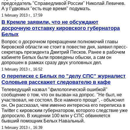
председатель "Справедливой России" Николай Левичев.
А у Гудковых "есть еще время" подумать.
1 february 2013 г., 17:59
В Кремле заявили, что не обсуждают
досрочную отставку кировского губернатора
Белых
Вопрос о досрочном прекращении полномочий главы
Кировской области не стоит в повестке дня, заявил пресс-
секретарь президента Дмитрий Песков. Ранее в рабочем
кабинете Белых были проведены обыски, а сам он
допрошен в рамках сразу двух уголовных дел.
1 february 2013 г., 16:52
О переписке с Белых по "делу СПС" журналист
Соловьев расскажет следователю в кафе
Телеведущий назвал "филологической ошибкой"
сообщение о том, что он вызван на допрос. "Не был, не
участвовал, не состоял. Все намного проще", - объяснил
он. Он рассказал, чем именно интересна его переписка в
Twitter с кировским губернатором, которого следствие уже
допросило. В хищении 100 млн у СПС обвиняется
бывший помощник Белых Навальный.
1 february 2013 г., 16:39