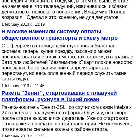
поспешили объявить в Госдуме, в этом не было. В ответ
на замечание, что телеведущий, извинившись, избавил
депутатов от неловкого положения, Владимир Познер
возразил: "Сделал я это, конечно, не для депутатов".
1 february 2013 г., 13:19
В Москве изменили систему оплаты
общественного транспорта и схему метро
С 1 февраля в столице действует новая билетная
система: теперь, купив поездку, пассажир может
воспользоваться ею как в метро, так, скажем, и в трамвае.
Зато для любителей "безлимитных" карт плохие новости:
проездные без ограничений с апреля заряжать
перестанут, но весь оплаченный период служить такие
карты будут.
1 february 2013 г., 11:46
Ракета "Зенит", стартовавшая с плавучей
платформы, рухнула в Тихий океан
Ракета-носитель "Зенит-3SL" со спутником связи Intelsat-
27 взлетела с плавучей платформы Odyssey, но вскоре
после старта выключился двигатель. Уже со стартового
стола ракета пошла не по той траектории. Не исключено,
что виноваты сильные волны в районе старта.
1 february 2013 г., 11:33