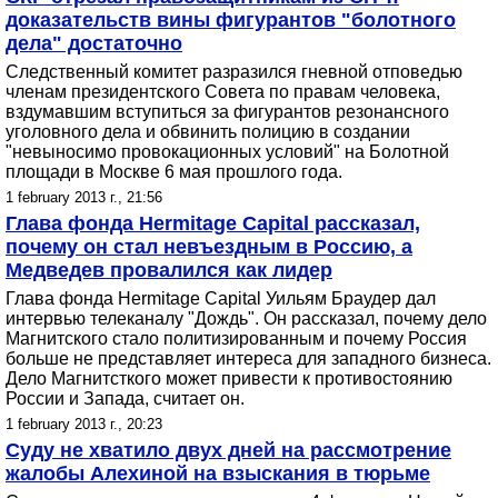
доказательств вины фигурантов "болотного
дела" достаточно
Следственный комитет разразился гневной отповедью
членам президентского Совета по правам человека,
вздумавшим вступиться за фигурантов резонансного
уголовного дела и обвинить полицию в создании
"невыносимо провокационных условий" на Болотной
площади в Москве 6 мая прошлого года.
1 february 2013 г., 21:56
Глава фонда Hermitage Сapital рассказал,
почему он стал невъездным в Россию, а
Медведев провалился как лидер
Глава фонда Hermitage Сapital Уильям Браудер дал
интервью телеканалу "Дождь". Он рассказал, почему дело
Магнитского стало политизированным и почему Россия
больше не представляет интереса для западного бизнеса.
Дело Магнитсткого может привести к противостоянию
России и Запада, считает он.
1 february 2013 г., 20:23
Суду не хватило двух дней на рассмотрение
жалобы Алехиной на взыскания в тюрьме