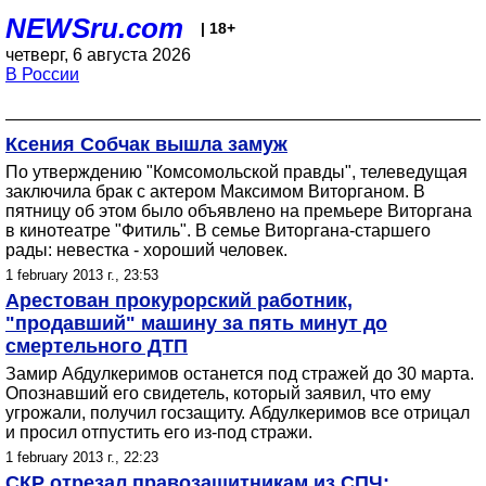
NEWSru.com
| 18+
четверг, 6 августа 2026
В России
Ксения Собчак вышла замуж
По утверждению "Комсомольской правды", телеведущая
заключила брак с актером Максимом Виторганом. В
пятницу об этом было объявлено на премьере Виторгана
в кинотеатре "Фитиль". В семье Виторгана-старшего
рады: невестка - хороший человек.
1 february 2013 г., 23:53
Арестован прокурорский работник,
"продавший" машину за пять минут до
смертельного ДТП
Замир Абдулкеримов останется под стражей до 30 марта.
Опознавший его свидетель, который заявил, что ему
угрожали, получил госзащиту. Абдулкеримов все отрицал
и просил отпустить его из-под стражи.
1 february 2013 г., 22:23
СКР отрезал правозащитникам из СПЧ: