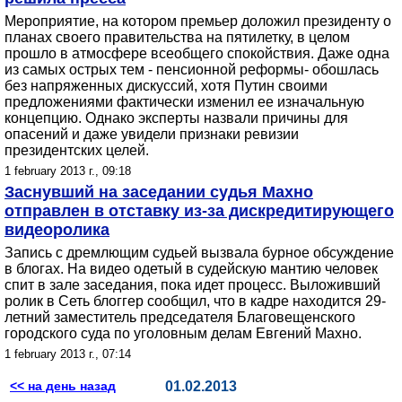
Мероприятие, на котором премьер доложил президенту о
планах своего правительства на пятилетку, в целом
прошло в атмосфере всеобщего спокойствия. Даже одна
из самых острых тем - пенсионной реформы- обошлась
без напряженных дискуссий, хотя Путин своими
предложениями фактически изменил ее изначальную
концепцию. Однако эксперты назвали причины для
опасений и даже увидели признаки ревизии
президентских целей.
1 february 2013 г., 09:18
Заснувший на заседании судья Махно
отправлен в отставку из-за дискредитирующего
видеоролика
Запись с дремлющим судьей вызвала бурное обсуждение
в блогах. На видео одетый в судейскую мантию человек
спит в зале заседания, пока идет процесс. Выложивший
ролик в Сеть блоггер сообщил, что в кадре находится 29-
летний заместитель председателя Благовещенского
городского суда по уголовным делам Евгений Махно.
1 february 2013 г., 07:14
<< на день назад
01.02.2013