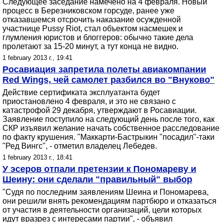
Следующее заседание намечено на 4 февраля. Новый
процесс в Березниковском горсуде, ранее уже
отказавшемся отсрочить наказание осужденной
участнице Pussy Riot, стал объектом насмешек и
глумления юристов и блоггеров: обычно такие дела
пролетают за 15-20 минут, а тут конца не видно.
1 february 2013 г., 19:41
Росавиация запретила полеты авиакомпании
Red Wings, чей самолет разбился во "Внуково"
Действие сертификата эксплуатанта будет
приостановлено 4 февраля, и это не связано с
катастрофой 29 декабря, утверждают в Росавиации.
Заявление поступило на следующий день после того, как
СКР изъявил желание начать собственное расследование
по факту крушения. "Маккарти-Бастрыкин "посадил"-таки
"Ред Вингс", - отметил владелец Лебедев.
1 february 2013 г., 18:41
У эсеров отпали претензии к Пономареву и
Шеину: они сделали "правильный" выбор
"Судя по последним заявлениям Шеина и Пономарева,
они решили внять рекомендациям партбюро и отказаться
от участия в деятельности организаций, цели которых
идут вразрез с интересами партии", - объявил