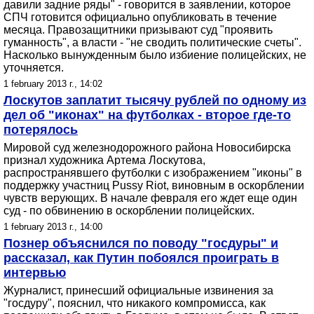
давили задние ряды" - говорится в заявлении, которое
СПЧ готовится официально опубликовать в течение
месяца. Правозащитники призывают суд "проявить
гуманность", а власти - "не сводить политические счеты".
Насколько вынужденным было избиение полицейских, не
уточняется.
1 february 2013 г., 14:02
Лоскутов заплатит тысячу рублей по одному из
дел об "иконах" на футболках - второе где-то
потерялось
Мировой суд железнодорожного района Новосибирска
признал художника Артема Лоскутова,
распространявшего футболки с изображением "иконы" в
поддержку участниц Pussy Riot, виновным в оскорблении
чувств верующих. В начале февраля его ждет еще один
суд - по обвинению в оскорблении полицейских.
1 february 2013 г., 14:00
Познер объяснился по поводу "госдуры" и
рассказал, как Путин побоялся проиграть в
интервью
Журналист, принесший официальные извинения за
"госдуру", пояснил, что никакого компромисса, как