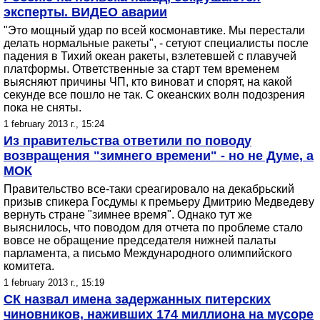
эксперты. ВИДЕО аварии
"Это мощный удар по всей космонавтике. Мы перестали
делать нормальные ракеты", - сетуют специалисты после
падения в Тихий океан ракеты, взлетевшей с плавучей
платформы. Ответственные за старт тем временем
выясняют причины ЧП, кто виноват и спорят, на какой
секунде все пошло не так. С океанских волн подозрения
пока не сняты.
1 february 2013 г., 15:24
Из правительства ответили по поводу
возвращения "зимнего времени" - но не Думе, а
МОК
Правительство все-таки среагировало на декабрьский
призыв спикера Госдумы к премьеру Дмитрию Медведеву
вернуть стране "зимнее время". Однако тут же
выяснилось, что поводом для отчета по проблеме стало
вовсе не обращение председателя нижней палаты
парламента, а письмо Международного олимпийского
комитета.
1 february 2013 г., 15:19
СК назвал имена задержанных питерских
чиновников, наживших 174 миллиона на мусоре