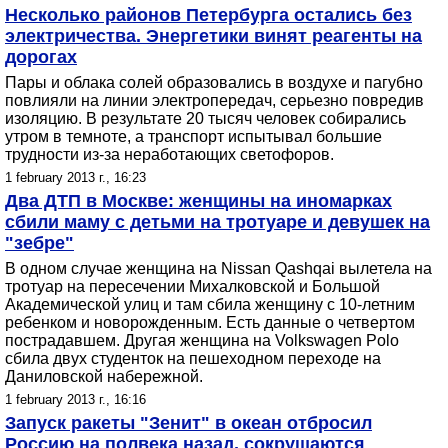
Несколько районов Петербурга остались без
электричества. Энергетики винят реагенты на
дорогах
Пары и облака солей образовались в воздухе и пагубно
повлияли на линии электропередач, серьезно повредив
изоляцию. В результате 20 тысяч человек собирались
утром в темноте, а транспорт испытывал большие
трудности из-за неработающих светофоров.
1 february 2013 г., 16:23
Два ДТП в Москве: женщины на иномарках
сбили маму с детьми на тротуаре и девушек на
"зебре"
В одном случае женщина на Nissan Qashqai вылетела на
тротуар на пересечении Михалковской и Большой
Академической улиц и там сбила женщину с 10-летним
ребенком и новорожденным. Есть данные о четвертом
пострадавшем. Другая женщина на Volkswagen Polo
сбила двух студенток на пешеходном переходе на
Даниловской набережной.
1 february 2013 г., 16:16
Запуск ракеты "Зенит" в океан отбросил
Россию на полвека назад, сокрушаются