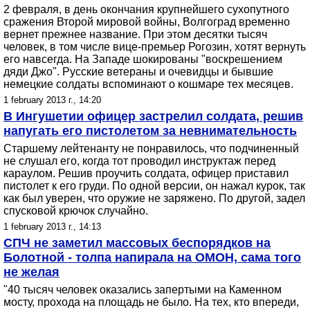
2 февраля, в день окончания крупнейшего сухопутного
сражения Второй мировой войны, Волгоград временно
вернет прежнее название. При этом десятки тысяч
человек, в том числе вице-премьер Рогозин, хотят вернуть
его навсегда. На Западе шокированы "воскрешением
дяди Джо". Русские ветераны и очевидцы и бывшие
немецкие солдаты вспоминают о кошмаре тех месяцев.
1 february 2013 г., 14:20
В Ингушетии офицер застрелил солдата, решив
напугать его пистолетом за невнимательность
Старшему лейтенанту не понравилось, что подчиненный
не слушал его, когда тот проводил инструктаж перед
караулом. Решив проучить солдата, офицер приставил
пистолет к его груди. По одной версии, он нажал курок, так
как был уверен, что оружие не заряжено. По другой, задел
спусковой крючок случайно.
1 february 2013 г., 14:13
СПЧ не заметил массовых беспорядков на
Болотной - толпа напирала на ОМОН, сама того
не желая
"40 тысяч человек оказались запертыми на Каменном
мосту, прохода на площадь не было. На тех, кто впереди,