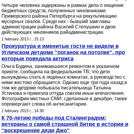
Четыре человека задержаны в рамках дела о хищении
бюджетных средств, полученных чиновниками
Приморского района Петербурга на рекультивацию
мусорных свалок. Среди них - бывший замглавы
администрации района Василий Степушкин и двое
действующих чиновников райадминистрации.
1 february 2013 г., 15:13
Прокуратура и именитые гости не видели в
Угличском детдоме "поганок на потолке", про
которые поведала актриса
Ольга Будина, занимавшаяся ремонтом в указанном
приюте, сообщила на федеральном ТВ, что дети
вынуждены спать в ледяных комнатах, а руководство с
ними жестоко обращается. Однако еще три года назад в
том же детдоме побывала писательница Татьяна
Устинова и привезла оттуда совсем иные впечатления.
Фотографии местных СМИ, сделанные в декабре, также
опровергают слова об антисанитарии.
1 february 2013 г., 14:30
К 70-летию победы под Сталинградом:
ветераны о самой страшной битве в истории и
"воскрешение дяди Джо"