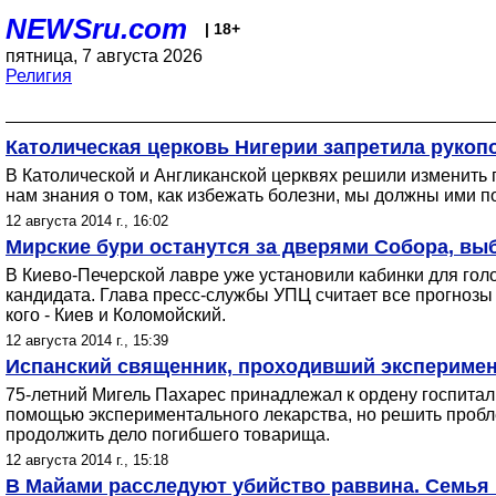
NEWSru.com
| 18+
пятница, 7 августа 2026
Религия
Католическая церковь Нигерии запретила рукоп
В Католической и Англиканской церквях решили изменить 
нам знания о том, как избежать болезни, мы должны ими п
12 августа 2014 г., 16:02
Мирские бури останутся за дверями Собора, вы
В Киево-Печерской лавре уже установили кабинки для голо
кандидата. Глава пресс-службы УПЦ считает все прогнозы
кого - Киев и Коломойский.
12 августа 2014 г., 15:39
Испанский священник, проходивший эксперимент
75-летний Мигель Пахарес принадлежал к ордену госпитал
помощью экспериментального лекарства, но решить пробл
продолжить дело погибшего товарища.
12 августа 2014 г., 15:18
В Майами расследуют убийство раввина. Семья 