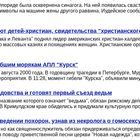
Флориде была осквернена синагога. На ней появилась свас
мволы на машине жены другого раввина. Иудейское сообщ
ют детей-христиан, свидетельства "христианског
ка и Леванта" поднял лидер американских христиан-халдеев
о массовых казнях и похищениях женщин. Христианские орга
ибшим морякам АПЛ "Курск"
 августа 2000 года. В годовщину трагедии в Петербурге, М
роприятия. В 11:28, момент гибели "Курска", объявили мин
довства и готовят первый съезд ведьм
название которого означает "ведьма", обязан рижскому деп
 В Кримулдском крае обиделись и придумали культурную про
ведении похорон, узнав из некролога о гомосекс
и, но как священнослужитель обязан придерживаться опред
 поводу приветственной песни церкви "Новая надежда", кот