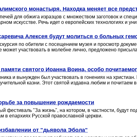
лимского монастыря. Находка меняет все предста
печей для обжига изразцов с множеством заготовок и спец
рном искусстве. Речь идет о европейских технологиях и ун
саревича Алексея будут молиться о больных ге
кскурсия по обители с посещением музея и просмотр докум
е может участвовать в молебне лично, предложено присыла
 памяти святого Иоанна Воина, особо почитаемог
ника и вынужден был участвовать в гонениях на христиан.
мучительной казни. Этот святой издавна любим и почитаем 
борьбе за повышение рождаемости
 фестиваль "За жизнь", на котором, в частности, будут п
м в епархиях Русской православной церкви.
избавлении от "дьявола Эбола"