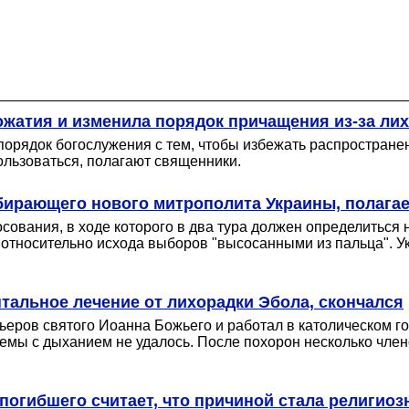
ожатия и изменила порядок причащения из-за ли
порядок богослужения с тем, чтобы избежать распространен
ользоваться, полагают священники.
бирающего нового митрополита Украины, полагае
сования, в ходе которого в два тура должен определиться 
 относительно исхода выборов "высосанными из пальца". У
альное лечение от лихорадки Эбола, скончался
ьеров святого Иоанна Божьего и работал в католическом г
емы с дыханием не удалось. После похорон несколько чле
погибшего считает, что причиной стала религиоз