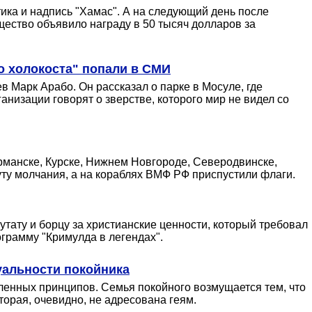
тика и надпись "Хамас". А на следующий день после
ество объявило награду в 50 тысяч долларов за
о холокоста" попали в СМИ
 Марк Арабо. Он рассказал о парке в Мосуле, где
низации говорят о зверстве, которого мир не видел со
урманске, Курске, Нижнем Новгороде, Северодвинске,
уту молчания, а на кораблях ВМФ РФ приспустили флаги.
утату и борцу за христианские ценности, который требовал
грамму "Кримулда в легендах".
уальности покойника
еленных принципов. Семья покойного возмущается тем, что
орая, очевидно, не адресована геям.