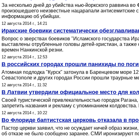
За несколько дней до убийства нью-йоркского раввина во 
произошедшего неизвестные нацарапали антисемитские си
информацию об убийцах.
12 августа 2014 г., 14:21
Иракские боевики систематически обезглавлива
Вопрос о зверствах боевиков "Исламского государства Ира
выставлены отрубленные головы детей-христиан, а также 
времен Нанкинской резни.
12 августа 2014 г., 12:53
В российских городах прошли панихиды по пог
Атомная подлодка "Курск" затонула в Баренцевом море 12
Севастополе и других городах России прошли траурные ме
12 августа 2014 г., 11:32
В Латвии утвердили официальное место для кол
Своей туристической привлекательностью городок Рагана, 
запретить названия и рекламу с упоминанием колдовства.
12 августа 2014 г., 10:22
Во Флориде баптистская церковь отказала в про
Пастор церкви заявил, что не осуждает ничей образ жизн
об отказе не было сообщено заранее. СМИ иронизируют по