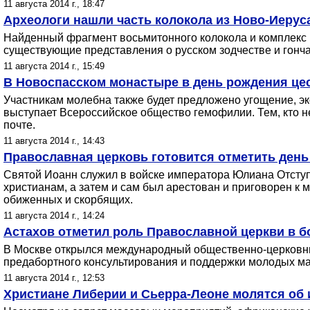
11 августа 2014 г., 18:47
Археологи нашли часть колокола из Ново-Иеруса
Найденный фрагмент восьмитонного колокола и комплекс 
существующие представления о русском зодчестве и гонча
11 августа 2014 г., 15:49
В Новоспасском монастыре в день рождения це
Участникам молебна также будет предложено угощение, э
выступает Всероссийское общество гемофилии. Тем, кто н
почте.
11 августа 2014 г., 14:43
Православная церковь готовится отметить день
Святой Иоанн служил в войске императора Юлиана Отступ
христианам, а затем и сам был арестован и приговорен к 
обиженных и скорбящих.
11 августа 2014 г., 14:24
Астахов отметил роль Православной церкви в 
В Москве открылся международный общественно-церковный
предабортного консультирования и поддержки молодых ма
11 августа 2014 г., 12:53
Христиане Либерии и Сьерра-Леоне молятся об 