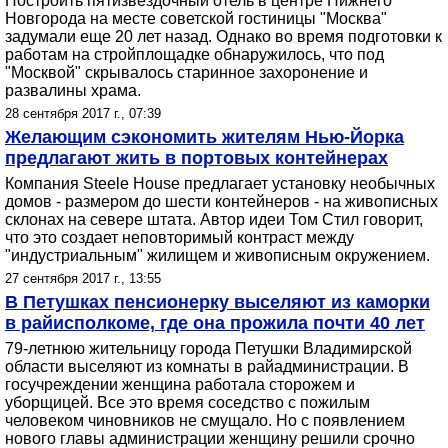
Построить пятизвездочный отель в центре Нижнего
Новгорода на месте советской гостиницы "Москва"
задумали еще 20 лет назад. Однако во время подготовки к
работам на стройплощадке обнаружилось, что под
"Москвой" скрывалось старинное захоронение и
развалины храма.
28 сентября 2017 г., 07:39
Желающим сэкономить жителям Нью-Йорка
предлагают жить в портовых контейнерах
Компания Steele House предлагает установку необычных
домов - размером до шести контейнеров - на живописных
склонах на севере штата. Автор идеи Том Стил говорит,
что это создает неповторимый контраст между
"индустриальным" жилищем и живописным окружением.
27 сентября 2017 г., 13:55
В Петушках пенсионерку выселяют из каморки
в райисполкоме, где она прожила почти 40 лет
79-летнюю жительницу города Петушки Владимирской
области выселяют из комнаты в райадминистрации. В
госучреждении женщина работала сторожем и
уборщицей. Все это время соседство с пожилым
человеком чиновников не смущало. Но с появлением
нового главы администрации женщину решили срочно