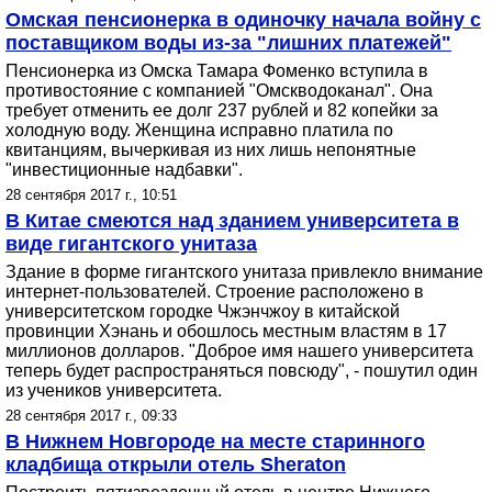
Омская пенсионерка в одиночку начала войну с
поставщиком воды из-за "лишних платежей"
Пенсионерка из Омска Тамара Фоменко вступила в
противостояние с компанией "Омскводоканал". Она
требует отменить ее долг 237 рублей и 82 копейки за
холодную воду. Женщина исправно платила по
квитанциям, вычеркивая из них лишь непонятные
"инвестиционные надбавки".
28 сентября 2017 г., 10:51
В Китае смеются над зданием университета в
виде гигантского унитаза
Здание в форме гигантского унитаза привлекло внимание
интернет-пользователей. Строение расположено в
университетском городке Чжэнчжоу в китайской
провинции Хэнань и обошлось местным властям в 17
миллионов долларов. "Доброе имя нашего университета
теперь будет распространяться повсюду", - пошутил один
из учеников университета.
28 сентября 2017 г., 09:33
В Нижнем Новгороде на месте старинного
кладбища открыли отель Sheraton