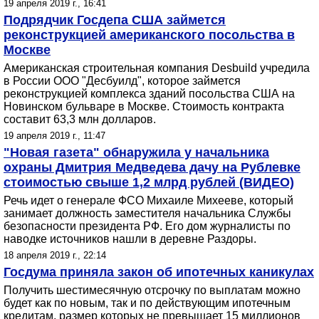
19 апреля 2019 г., 16:41
Подрядчик Госдепа США займется
реконструкцией американского посольства в
Москве
Американская строительная компания Desbuild учредила
в России ООО "Десбуилд", которое займется
реконструкцией комплекса зданий посольства США на
Новинском бульваре в Москве. Стоимость контракта
составит 63,3 млн долларов.
19 апреля 2019 г., 11:47
"Новая газета" обнаружила у начальника
охраны Дмитрия Медведева дачу на Рублевке
стоимостью свыше 1,2 млрд рублей (ВИДЕО)
Речь идет о генерале ФСО Михаиле Михееве, который
занимает должность заместителя начальника Службы
безопасности президента РФ. Его дом журналисты по
наводке источников нашли в деревне Раздоры.
18 апреля 2019 г., 22:14
Госдума приняла закон об ипотечных каникулах
Получить шестимесячную отсрочку по выплатам можно
будет как по новым, так и по действующим ипотечным
кредитам, размер которых не превышает 15 миллионов