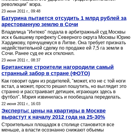
революции" мэра.
23 июня 2011 г., 09:48
Батурина пытается отсудить 1 млрд рублей за
арестованную землю в Сочи
Владелица "Интеко" подала в арбитражный суд Москвы
иск к бывшему префекту Северного округа Москвы Юрию
Хардикову, прячущемуся в Литве. Она требует признать
недействительной сделку по продаже ей 7,5 га земли в
Сочи. Ранее суд ее иск отклонил.
23 июня 2011 г., 08:37
Британские строители нагородили самый
странный забор в стране (ФОТО)
Как говорит один из родителей, "может, кто не с той ноги
встал, а может, просто решил пошутить, но выглядит это
странно и расстраивает детишек, играющих здесь в
футбол". Мэрия извинилась и пообещала переделать.
22 июня 2011 г., 16:03
Эксперты: цены на квартиры в Москве
вырастут к началу 2012 года на 25-30%
Строительных площадок в столице становится все
меньше, а власти осознанно снижают объемы