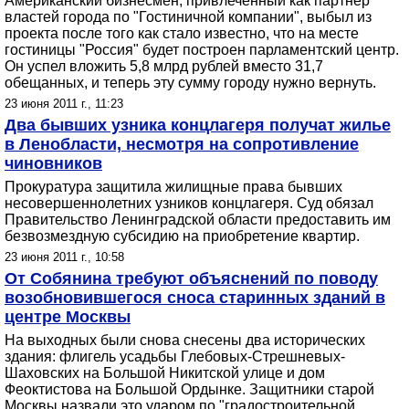
Американский бизнесмен, привлеченный как партнер
властей города по "Гостиничной компании", выбыл из
проекта после того как стало известно, что на месте
гостиницы "Россия" будет построен парламентский центр.
Он успел вложить 5,8 млрд рублей вместо 31,7
обещанных, и теперь эту сумму городу нужно вернуть.
23 июня 2011 г., 11:23
Два бывших узника концлагеря получат жилье
в Ленобласти, несмотря на сопротивление
чиновников
Прокуратура защитила жилищные права бывших
несовершеннолетних узников концлагеря. Суд обязал
Правительство Ленинградской области предоставить им
безвозмездную субсидию на приобретение квартир.
23 июня 2011 г., 10:58
От Собянина требуют объяснений по поводу
возобновившегося сноса старинных зданий в
центре Москвы
На выходных были снова снесены два исторических
здания: флигель усадьбы Глебовых-Стрешневых-
Шаховских на Большой Никитской улице и дом
Феоктистова на Большой Ордынке. Защитники старой
Москвы назвали это ударом по "градостроительной