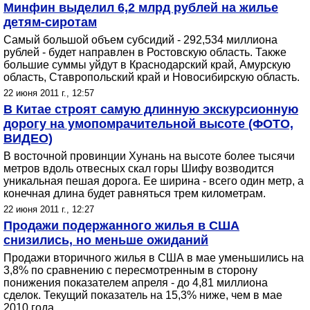
Минфин выделил 6,2 млрд рублей на жилье
детям-сиротам
Самый большой объем субсидий - 292,534 миллиона
рублей - будет направлен в Ростовскую область. Также
большие суммы уйдут в Краснодарский край, Амурскую
область, Ставропольский край и Новосибирскую область.
22 июня 2011 г., 12:57
В Китае строят самую длинную экскурсионную
дорогу на умопомрачительной высоте (ФОТО,
ВИДЕО)
В восточной провинции Хунань на высоте более тысячи
метров вдоль отвесных скал горы Шифу возводится
уникальная пешая дорога. Ее ширина - всего один метр, а
конечная длина будет равняться трем километрам.
22 июня 2011 г., 12:27
Продажи подержанного жилья в США
снизились, но меньше ожиданий
Продажи вторичного жилья в США в мае уменьшились на
3,8% по сравнению с пересмотренным в сторону
понижения показателем апреля - до 4,81 миллиона
сделок. Текущий показатель на 15,3% ниже, чем в мае
2010 года.