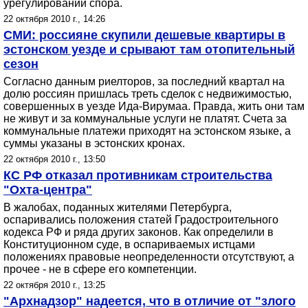
урегулировании спора.
22 октября 2010 г., 14:26
СМИ: россияне скупили дешевые квартиры в
эстонском уезде и срывают там отопительный
сезон
Согласно данным риелторов, за последний квартал на
долю россиян пришлась треть сделок с недвижимостью,
совершенных в уезде Ида-Вирумаа. Правда, жить они там
не живут и за коммунальные услуги не платят. Счета за
коммунальные платежи приходят на эстонском языке, а
суммы указаны в эстонских кронах.
22 октября 2010 г., 13:50
КС РФ отказал противникам строительства
"Охта-центра"
В жалобах, поданных жителями Петербурга,
оспаривались положения статей Градостроительного
кодекса РФ и ряда других законов. Как определили в
Конституционном суде, в оспариваемых истцами
положениях правовые неопределенности отсутствуют, а
прочее - не в сфере его компетенции.
22 октября 2010 г., 13:25
"Архнадзор" надеется, что в отличие от "злого