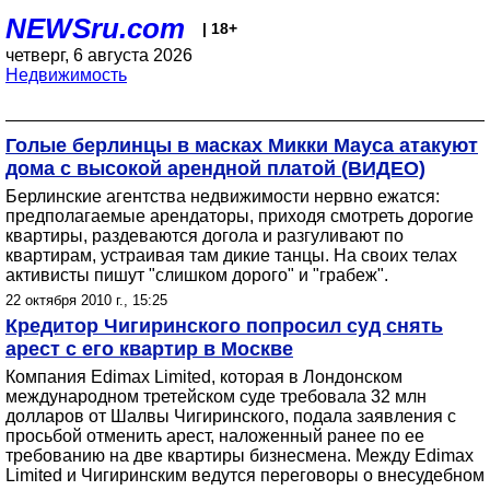
NEWSru.com
| 18+
четверг, 6 августа 2026
Недвижимость
Голые берлинцы в масках Микки Мауса атакуют
дома с высокой арендной платой (ВИДЕО)
Берлинские агентства недвижимости нервно ежатся:
предполагаемые арендаторы, приходя смотреть дорогие
квартиры, раздеваются догола и разгуливают по
квартирам, устраивая там дикие танцы. На своих телах
активисты пишут "слишком дорого" и "грабеж".
22 октября 2010 г., 15:25
Кредитор Чигиринского попросил суд снять
арест с его квартир в Москве
Компания Edimax Limited, которая в Лондонском
международном третейском суде требовала 32 млн
долларов от Шалвы Чигиринского, подала заявления с
просьбой отменить арест, наложенный ранее по ее
требованию на две квартиры бизнесмена. Между Edimax
Limited и Чигиринским ведутся переговоры о внесудебном