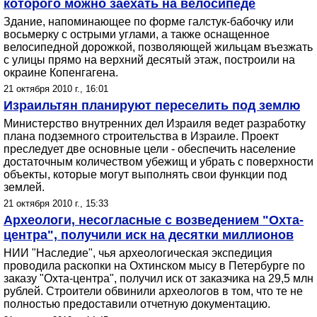
которого можно заехать на велосипеде
Здание, напоминающее по форме галстук-бабочку или
восьмерку с острыми углами, а также оснащенное
велосипедной дорожкой, позволяющей жильцам въезжать
с улицы прямо на верхний десятый этаж, построили на
окраине Копенгагена.
21 октября 2010 г., 16:01
Израильтян планируют переселить под землю
Министерство внутренних дел Израиля ведет разработку
плана подземного строительства в Израиле. Проект
преследует две основные цели - обеспечить население
достаточным количеством убежищ и убрать с поверхности
объекты, которые могут выполнять свои функции под
землей.
21 октября 2010 г., 15:33
Археологи, несогласные с возведением "Охта-
центра", получили иск на десятки миллионов
НИИ "Наследие", чья археологическая экспедиция
проводила раскопки на Охтинском мысу в Петербурге по
заказу "Охта-центра", получил иск от заказчика на 29,5 млн
рублей. Строители обвинили археологов в том, что те не
полностью предоставили отчетную документацию.