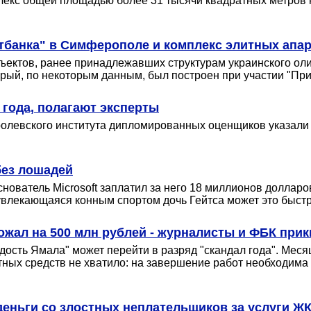
екс общей площадью более 31 тысячи квадратных метров 
тбанка" в Симферополе и комплекс элитных апа
ктов, ранее принадлежавших структурам украинского олиг
орый, по некоторым данным, был построен при участии "При
 года, полагают эксперты
ролевского института дипломированных оценщиков указали
без лошадей
нователь Microsoft заплатил за него 18 миллионов доллар
 увлекающаяся конным спортом дочь Гейтса может это быстр
ожал на 500 млн рублей - журналисты и ФБК прик
дость Ямала" может перейти в разряд "скандал года". Мес
ных средств не хватило: на завершение работ необходима
еньги со злостных неплательщиков за услуги ЖКХ