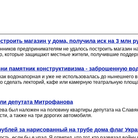
строить магазин у дома, получила иск на 3 млн р
нников предпринимателям не удалось построить магазин на
ер, которые защищают местные жители, получившие поддерж
изни памятник конструктивизма - заброшенную 
к водонапорная и уже не использовалась до нынешнего вр
о сделать лекторий, кафе или камерную театральную площа
или депутата Митрофанова
ева был наложен на половину квартиры депутата на Славян
ти, а также на три дорогих автомобиля.
ублей за нарисованный на трубе дома флаг Укр
сть, если бы я упал. Я ответил, что тот, кто развязал войн