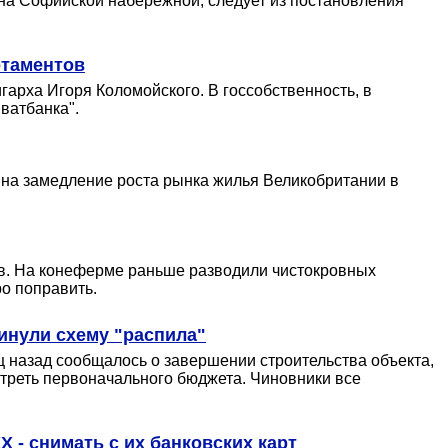
на Софийской набережной, следует из постановления
ртаментов
арха Игоря Коломойского. В госсобственность, в
ватбанка".
 на замедление роста рынка жилья Великобритании в
ов. На конеферме раньше разводили чистокровных
о поправить.
инули схему "распила"
яц назад сообщалось о завершении строительства объекта,
 треть первоначального бюджета. Чиновники все
 - снимать с их банковских карт