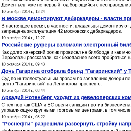
Дементьев, уже не первый год борющийся с несправедливо
10 октября 2014 г., 13:24
В Москве демонтируют дебаркадеры - власти пр
В настоящее время, в частности, владельцы демонтируют 
запрещена эксплуатация 42 московских дебаркадеров.
10 октября 2014 г., 12:27
Российские руферы взломали электронный билб
Как долго хакерский ролик провисел на билборде и как мно
Верхолазы рассказали, как безопаснее всего пробраться н
10 октября 2014 г., 09:43
Дочь Гагарина отобрала бренд "Гагаринский" у 
Суд по интеллектуальным правам по заявлению дочери пе
центр "Гагаринский" на Ленинском проспекте.
10 октября 2014 г., 08:44
Аркадий Ротенберг уходит из девелоперских ком
С тех пор как США и ЕС ввели санкции против бизнесмена
управляющую крупными торговыми центрами, в том числе,
10 октября 2014 г., 08:22
"Роснефти" разрешили развернуть стройку нап