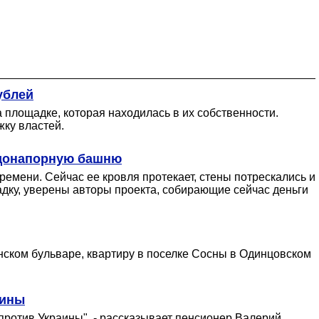
ублей
 площадке, которая находилась в их собственности.
ку властей.
водонапорную башню
емени. Сейчас ее кровля протекает, стены потрескались и
дку, уверены авторы проекта, собирающие сейчас деньги
ском бульваре, квартиру в поселке Сосны в Одинцовском
аины
у против Украины", - рассказывает пенсионер Валерий