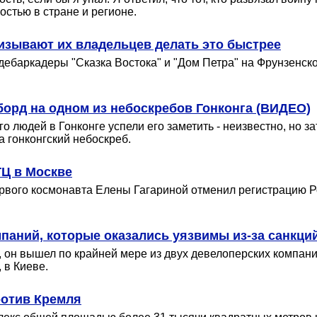
стью в стране и регионе.
изывают их владельцев делать это быстрее
дебаркадеры "Сказка Востока" и "Дом Петра" на Фрунзенск
орд на одном из небоскребов Гонконга (ВИДЕО)
го людей в Гонконге успели его заметить - неизвестно, но з
а гонконгский небоскреб.
ТЦ в Москве
рвого космонавта Елены Гагариной отменил регистрацию Р
паний, которые оказались уязвимы из-за санкци
, он вышел по крайней мере из двух девелоперских компан
 в Киеве.
ротив Кремля