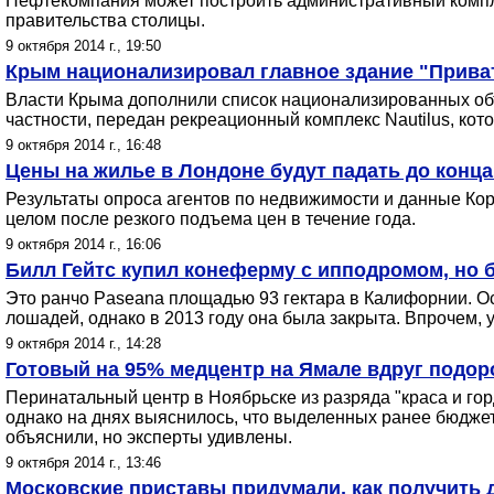
Нефтекомпания может построить административный компл
правительства столицы.
9 октября 2014 г., 19:50
Крым национализировал главное здание "Прива
Власти Крыма дополнили список национализированных объе
частности, передан рекреационный комплекс Nautilus, кот
9 октября 2014 г., 16:48
Цены на жилье в Лондоне будут падать до конца
Результаты опроса агентов по недвижимости и данные Ко
целом после резкого подъема цен в течение года.
9 октября 2014 г., 16:06
Билл Гейтс купил конеферму с ипподромом, но 
Это ранчо Paseana площадью 93 гектара в Калифорнии. Ос
лошадей, однако в 2013 году она была закрыта. Впрочем,
9 октября 2014 г., 14:28
Готовый на 95% медцентр на Ямале вдруг подор
Перинатальный центр в Ноябрьске из разряда "краса и гор
однако на днях выяснилось, что выделенных ранее бюджет
объяснили, но эксперты удивлены.
9 октября 2014 г., 13:46
Московские приставы придумали, как получить д