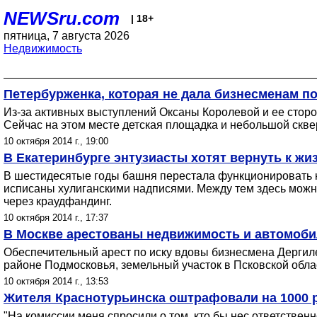
NEWSru.com
| 18+
пятница, 7 августа 2026
Недвижимость
Петербурженка, которая не дала бизнесменам по
Из-за активных выступлений Оксаны Королевой и ее сторо
Сейчас на этом месте детская площадка и небольшой скв
10 октября 2014 г., 19:00
В Екатеринбурге энтузиасты хотят вернуть к ж
В шестидесятые годы башня перестала функционировать ка
исписаны хулиганскими надписями. Между тем здесь можн
через краудфандинг.
10 октября 2014 г., 17:37
В Москве арестованы недвижимость и автомоб
Обеспечительный арест по иску вдовы бизнесмена Дергил
районе Подмосковья, земельный участок в Псковской облас
10 октября 2014 г., 13:53
Жителя Краснотурьинска оштрафовали на 1000 р
"На комиссии меня спросили о том, кто бы нес ответственно