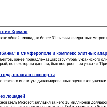
ротив Кремля
екс общей площадью более 31 тысячи квадратных метров 
тбанка" в Симферополе и комплекс элитных апа
ктов, ранее принадлежавших структурам украинского олиг
орый, по некоторым данным, был построен при участии "При
 года, полагают эксперты
ролевского института дипломированных оценщиков указали
без лошадей
нователь Microsoft заплатил за него 18 миллионов доллар
 увлекающаяся конным спортом дочь Гейтса может это быстр