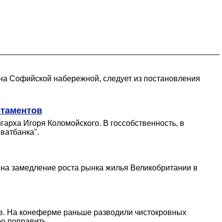
на Софийской набережной, следует из постановления
ртаментов
арха Игоря Коломойского. В госсобственность, в
ватбанка".
 на замедление роста рынка жилья Великобритании в
ов. На конеферме раньше разводили чистокровных
о поправить.