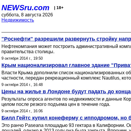
NEWSru.com
| 18+
суббота, 8 августа 2026
Недвижимость
"Роснефти" разрешили развернуть стройку нап
Нефтекомпания может построить административный компл
правительства столицы.
9 октября 2014 г., 19:50
Крым национализировал главное здание "Прива
Власти Крыма дополнили список национализированных объе
частности, передан рекреационный комплекс Nautilus, кот
9 октября 2014 г., 16:48
Цены на жилье в Лондоне будут падать до конца
Результаты опроса агентов по недвижимости и данные Ко
целом после резкого подъема цен в течение года.
9 октября 2014 г., 16:06
Билл Гейтс купил конеферму с ипподромом, но 
Это ранчо Paseana площадью 93 гектара в Калифорнии. Ос
лошадей, однако в 2013 году она была закрыта. Впрочем,