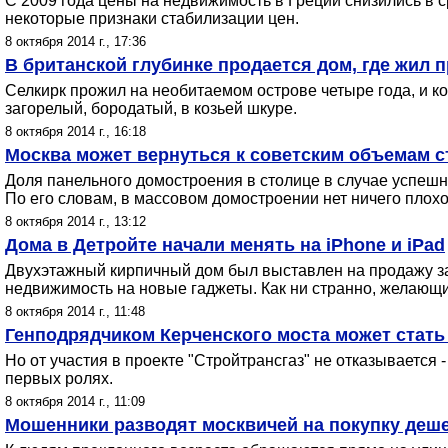
С 2009 года цены на недвижимость в Греции снизились в с
некоторые признаки стабилизации цен.
8 октября 2014 г., 17:36
В британской глубинке продается дом, где жил 
Селкирк прожил на необитаемом острове четыре года, и ко
загорелый, бородатый, в козьей шкуре.
8 октября 2014 г., 16:18
Москва может вернуться к советским объемам с
Доля панельного домостроения в столице в случае успешн
По его словам, в массовом домостроении нет ничего плохог
8 октября 2014 г., 13:12
Дома в Детройте начали менять на iPhone и iPad
Двухэтажный кирпичный дом был выставлен на продажу за 
недвижимость на новые гаджеты. Как ни странно, желающ
8 октября 2014 г., 11:48
Генподрядчиком Керченского моста может стать 
Но от участия в проекте "Стройтрансгаз" не отказывается 
первых ролях.
8 октября 2014 г., 11:09
Мошенники разводят москвичей на покупку деш