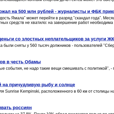
ожал на 500 млн рублей - журналисты и ФБК прик
дость Ямала" может перейти в разряд "скандал года". Мес
ных средств не хватило: на завершение работ необходима
еньги со злостных неплательщиков за услуги ЖКХ
а были сняты у 560 тысяч должников - пользователей "Сбе
ров в честь Обамы
е события, не надо такие вещи смешивать с политикой", -
й на причудливую рыбу и солнце
ля Sunrise Kempinski, расположенного в 60 км от столицы 
ивать россиян