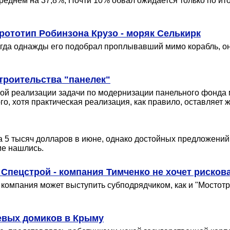
реднем на 37,8%, Почти 10% обвал ожидается только по ито
прототип Робинзона Крузо - моряк Селькирк
гда однажды его подобрал проплывавший мимо корабль, он в
троительства "панелек"
ой реализации задачи по модернизации панельного фонда 
о, хотя практическая реализация, как правило, оставляет 
5 тысяч долларов в июне, однако достойных предложений 
ие нашлись.
Спецстрой - компания Тимченко не хочет рисков
- компания может выступить субподрядчиком, как и "Мостот
евых домиков в Крыму