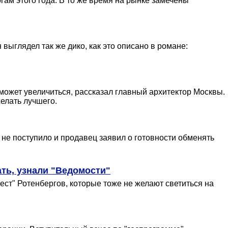
гам этого года. В то же время на рынке замечены
ыглядел так же дико, как это описано в романе:
может увеличиться, рассказал главный архитектор Москвы.
желать лучшего.
не поступило и продавец заявил о готовности обменять
ать, узнали "Ведомости"
рест" Ротенбергов, которые тоже не желают светиться на