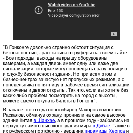
"В Гонконге довольно странно обстоит ситуация с
безопасностью, - рассказывают руферы на своем сайте.
- Все подходы, выходы на крышу оборудованы
камерами, а каждая дверь имеет одну или даже две
сигнализации, которые могут оповещать сразу полицию
и службу безопасности здания. Но при всем этом в
бизнес-центрах зачастую нет пропускных режимов, а с
понедельника по пятницу в рабочее время сигнализации
отключены и двери открыты. Так что, если вы хотите без
каких-либо проблем посмотреть на город с высоты,
можете смело покупать билеты в Гонконг".
В начале этого года новосибирец Махоров и москвич
Раскалов, обманув охрану, проникли на самое высокое
здание Китая
в Шанхае
, а в прошлом году - забрались на
верхушку самого высокого здания мира
в Дубае
. Также в
их руферском портфолио - вершина
пирамиды Хеопса
и