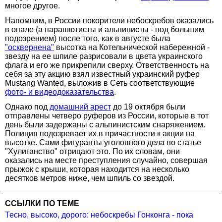
многое другое.
Напомним, в России покорители небоскребов оказались
в опале (а парашютисты и альпинисты - под большим
подозрением) после того, как в августе была
"осквернена"
высотка на Котельнической набережной -
звезду на ее шпиле разрисовали в цвета украинского
флага и его же прикрепили сверху. Ответственность на
себя за эту акцию взял известный украинский руфер
Mustang Wanted, выложив в Сеть соответствующие
фото- и видеодоказательства
.
Однако под
домашний арест
до 19 октября были
отправлены четверо руферов из России, которые в тот
день были задержаны с альпинистским снаряжением.
Полиция подозревает их в причастности к акции на
высотке. Сами фигуранты уголовного дела по статье
"Хулиганство" отрицают это. По их словам, они
оказались на месте преступления случайно, совершая
прыжок с крыши, которая находится на несколько
десятков метров ниже, чем шпиль со звездой.
ССЫЛКИ ПО ТЕМЕ
Тесно, высоко, дорого: небоскребы Гонконга - пока