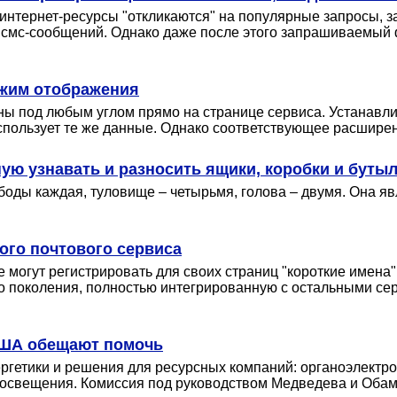
 интернет-ресурсы "откликаются" на популярные запросы, з
х смс-сообщений. Однако даже после этого запрашиваемый 
ежим отображения
ны под любым углом прямо на странице сервиса. Устанавли
спользует те же данные. Однако соответствующее расширен
ую узнавать и разносить ящики, коробки и буты
оды каждая, туловище – четырьмя, голова – двумя. Она яв
ного почтового сервиса
 могут регистрировать для своих страниц "короткие имена"
го поколения, полностью интегрированную с остальными с
 США обещают помочь
гетики и решения для ресурсных компаний: органоэлектро
 освещения. Комиссия под руководством Медведева и Обам