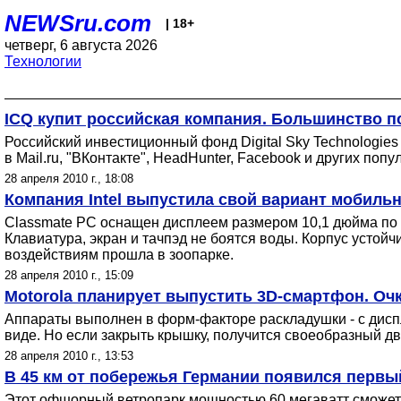
NEWSru.com
| 18+
четверг, 6 августа 2026
Технологии
ICQ купит российская компания. Большинство п
Российский инвестиционный фонд Digital Sky Technologie
в Mail.ru, "ВКонтакте", HeadHunter, Facebook и других поп
28 апреля 2010 г., 18:08
Компания Intel выпустила свой вариант мобиль
Classmate PC оснащен дисплеем размером 10,1 дюйма по д
Клавиатура, экран и тачпэд не боятся воды. Корпус устой
воздействиям прошла в зоопарке.
28 апреля 2010 г., 15:09
Motorola планирует выпустить 3D-смартфон. Оч
Аппараты выполнен в форм-факторе раскладушки - с дисп
виде. Но если закрыть крышку, получится своеобразный д
28 апреля 2010 г., 13:53
В 45 км от побережья Германии появился первы
Этот офшорный ветропарк мощностью 60 мегаватт сможет 