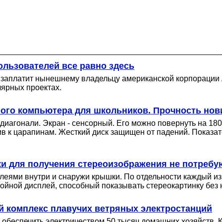
ользователей все равно здесь
s заплатит нынешнему владельцу американской корпорации
улярных проектах.
ного компьютера для школьников. Прочность нов
иагонали. Экран - сенсорный. Его можно повернуть на 180
чив к царапинам. Жесткий диск защищен от падений. Показа
ки для получения стереоизображения не потребу
леями внутри и снаружи крышки. По отдельности каждый из
войной дисплей, способный показывать стереокартинку без
й комплекс плавучих ветряных электростанций
обеспечить электричеством 50 тысяч домашних хозяйств. 