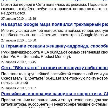
В этот же период в Сети появилась их реклама. Подобные
скачанного файла требуется отправить несколько платны
не достаются.
27 апреля 2010 г., 16:19
На картах Google Maps появился трехмерный р
Многие участки земной поверхности пейзаж теперь доступ
не обязательно - новый режим просмотра в Google Maps и
27 апреля 2010 г., 15:30
В Германии создали женщину-андроида, способн
Руки девушки-робота AILA обладают семью степенями своб
(SemProM – Semantic Product Memory).
27 апреля 2010 г., 13:45
Сеть "ВКонтакте" готовится к запуску собствен
Пользователи крупнейшей российской социальной сети уже
Основатель "ВКонтакте" обещает электронную почту ново
пользователей
27 апреля 2010 г., 10:57
Российские инновации начнутся с энергетики.
Приоритетными направлениями станут технологии для энер
катализаторы, абсорбенты и энергосберегающие системы