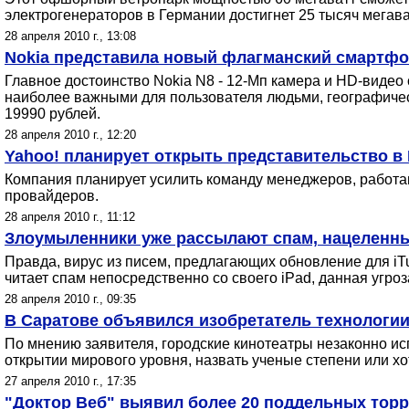
электрогенераторов в Германии достигнет 25 тысяч мегава
28 апреля 2010 г., 13:08
Nokia представила новый флагманский смартфон
Главное достоинство Nokia N8 - 12-Мп камера и HD-видео 
наиболее важными для пользователя людьми, географическ
19990 рублей.
28 апреля 2010 г., 12:20
Yahoo! планирует открыть представительство в
Компания планирует усилить команду менеджеров, работаю
провайдеров.
28 апреля 2010 г., 11:12
Злоумыленники уже рассылают спам, нацеленны
Правда, вирус из писем, предлагающих обновление для iT
читает спам непосредственно со своего iPad, данная угроз
28 апреля 2010 г., 09:35
В Саратове объявился изобретатель технологии
По мнению заявителя, городские кинотеатры незаконно исп
открытии мирового уровня, назвать ученые степени или хот
27 апреля 2010 г., 17:35
"Доктор Веб" выявил более 20 поддельных торр