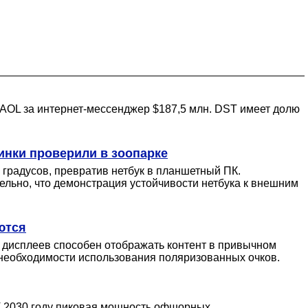
 AOL за интернет-мессенджер $187,5 млн. DST имеет долю
инки проверили в зоопарке
 градусов, превратив нетбук в планшетный ПК.
тельно, что демонстрация устойчивости нетбука к внешним
ются
 дисплеев способен отображать контент в привычном
 необходимости использования поляризованных очков.
К 2030 году пиковая мощность офшорных