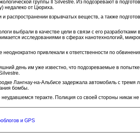
логической группы Il Silvestre. Из подозревают в подгото
y) недалеко от Цюриха.
 и распространении взрывчатых веществ, а также подготов
оги выбрали в качестве цели в связи с его разработками в
занимается исследованиями в сферах нанотехнологий, микро
tre неоднократно привлекали к ответственности по обвинен
яшний день им уже известно, что подозреваемые в попытк
ilvestre.
родке Лангнау-на-Альбисе задержала автомобиль с тремя 
дания бомбы.
еудавшемся теракте. Полиция со своей стороны никак не 
роблогов и GPS