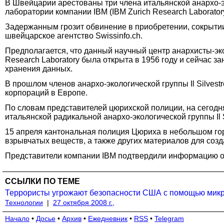
В Швейцарии арестованы три члена итальянской анархо-эко
лаборатории компании IBM (IBM Zurich Research Laborator
Задержанным грозит обвинение в приобретении, сокрытии
швейцарское агентство Swissinfo.ch.
Предполагается, что данный научный центр анархисты-экол
Research Laboratory была открыта в 1956 году и сейчас 
хранения данных.
В прошлом членов анархо-экологической группы Il Silves
корпораций в Европе.
По словам представителей цюрихской полиции, на сегодн
итальянской радикальной анархо-экологической группы Il S
15 апреля кантональная полиция Цюриха в небольшом го
взрывчатых веществ, а также других материалов для соз
Представители компании IBM подтвердили информацию о н
ССЫЛКИ ПО ТЕМЕ
Террористы угрожают безопасности США с помощью мик
Технологии
|
27 октября 2008 г.,
Начало
•
Досье
•
Архив
•
Ежедневник
•
RSS
•
Telegram