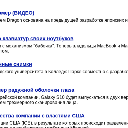
рмер (ВИДЕО)
ем Dragon основана на предыдущей разработке японских 
а клавиатур своих ноутбуков
и с механизмом "бабочка". Теперь владельцы MacBook и Ma
том.
нные снимки
ского университета в Колледж-Парке совместно с разработ
нер радужной оболочки глаза
йской компании, Galaxy S10 будет выпускаться в двух вер
ем трехмерного сканирования лица.
ества компании с властями США
ии США (ICE), в результате которых происходит разделени