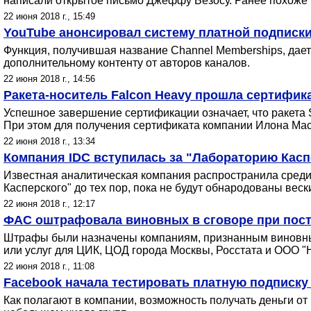
написали открытое письмо Джеффу Безосу. Ранее похоже п
22 июня 2018 г., 15:49
YouTube анонсировал систему платной подписк
Функция, получившая название Channel Memberships, дает
дополнительному контенту от авторов каналов.
22 июня 2018 г., 14:56
Ракета-носитель Falcon Heavy прошла сертифи
Успешное завершение сертификации означает, что ракета 
При этом для получения сертификата компании Илона Маск
22 июня 2018 г., 13:34
Компания IDC вступилась за "Лабораторию Касп
Известная аналитическая компания распространила среди к
Касперского" до тех пор, пока не будут обнародованы вес
22 июня 2018 г., 12:17
ФАС оштрафовала виновных в сговоре при пост
Штрафы были назначены компаниям, признанным виновным
или услуг для ЦИК, ЦОД города Москвы, Росстата и ООО "
22 июня 2018 г., 11:08
Facebook начала тестировать платную подписку
Как полагают в компании, возможность получать деньги от