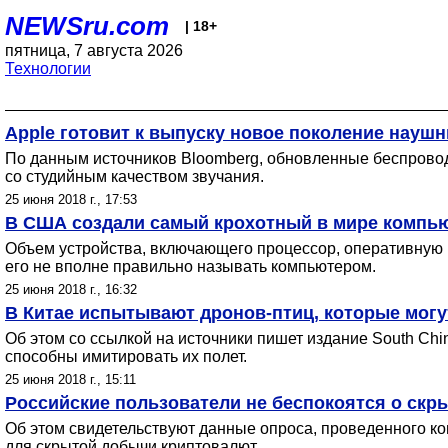
NEWSru.com
| 18+
пятница, 7 августа 2026
Технологии
Apple готовит к выпуску новое поколение наушн
По данным источников Bloomberg, обновленные беспроводн
со студийным качеством звучания.
25 июня 2018 г., 17:53
В США создали самый крохотный в мире компь
Объем устройства, включающего процессор, оперативную па
его не вполне правильно называть компьютером.
25 июня 2018 г., 16:32
В Китае испытывают дронов-птиц, которые могу
Об этом со ссылкой на источники пишет издание South Ch
способны имитировать их полет.
25 июня 2018 г., 15:11
Российские пользователи не беспокоятся о скр
Об этом свидетельствуют данные опроса, проведенного к
для скрытой добычи криптовалют.