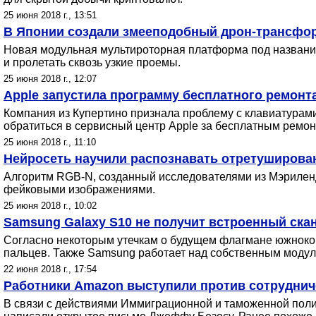
25 июня 2018 г., 13:51
В Японии создали змееподобный дрон-трансфо
Новая модульная мультироторная платформа под названи
и пролетать сквозь узкие проемы.
25 июня 2018 г., 12:07
Apple запустила программу бесплатного ремонт
Компания из Купертино признала проблему с клавиатурам
обратиться в сервисный центр Apple за бесплатным ремон
25 июня 2018 г., 11:10
Нейросеть научили распознавать отретуширова
Алгоритм RGB-N, созданный исследователями из Мэриленд
фейковыми изображениями.
25 июня 2018 г., 10:02
Samsung Galaxy S10 не получит встроенный ска
Согласно некоторым утечкам о будущем флагмане южнокоре
пальцев. Также Samsung работает над собственным модул
22 июня 2018 г., 17:54
Работники Amazon выступили против сотруднич
В связи с действиями Иммиграционной и таможенной полиц