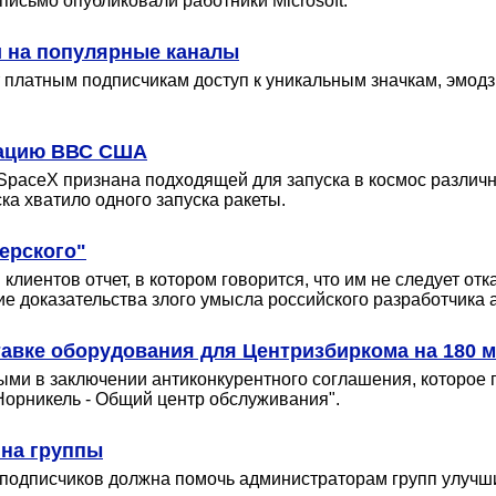
исьмо опубликовали работники Microsoft.
и на популярные каналы
 платным подписчикам доступ к уникальным значкам, эмодз
кацию ВВС США
SpaceX признана подходящей для запуска в космос различн
а хватило одного запуска ракеты.
ерского"
лиентов отчет, в котором говорится, что им не следует от
кие доказательства злого умысла российского разработчика 
авке оборудования для Центризбиркома на 180 м
и в заключении антиконкурентного соглашения, которое п
Норникель - Общий центр обслуживания".
 на группы
 подписчиков должна помочь администраторам групп улучшит