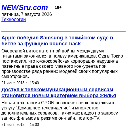
NEWSru.com
| 18+
пятница, 7 августа 2026
Технологии
Apple победил Samsung в токийском суде в
битве за функцию bounce-back
Очередной виток патентной войны между двумя
гигантами закончился в пользу американцев. Суд в Токио
постановил, что южнокорейская корпорация нарушила
патентные права своего главного конкурента при
производстве ряда ранних моделей своих популярных
смартфонов.
21 июня 2013 г., 15:40
Доступ к телекоммуникационным сервисам
становится новым критерием выбора жилья
Новая технология GPON позволяет легко подключить
услугу "Домашнее телевидение" и множество
дополнительных сервисов, таких как: видео по запросу,
запись фильмов в режиме он-лайн, повтор-TV.
21 июня 2013 г., 15:00