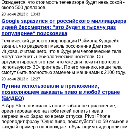
Ожидается, что стоимость телевизора будет невысокой -
около 500 долларов.
20 июня 2013 г., 13:43
Google заразился от российского миллиардера
идеей бессмертия: "это будет в тысячу раз
популярнее" поисковика
Технический директор корпорации Рэймонд Курцвейл
заявил, что разделяет мысль россиянина Дмитрия
Ицкова, считающего, что в будущем человеческие тела
могут заменить небиологические носители. Он
аргументировал это тем, что уже для печати протезов
используются 3D-принтеры. По его мнению, наши тела
смогут быть полностью заменены машинами к 2100 году.
20 июня 2013 г., 12:27
Путина использовали в приложении,
позволяющем заказать пиво в любой стране
(ВИДЕО)
В App Store появилось новое забавное приложение,
ориентированное на любителей попить пива в
заграничных барах во время отпуска. Pivo iPhone
переводит фразу "Одно пиво, пожалуйста" на 59 языков и
каждый пример сопровождает обучающим видеороликом.