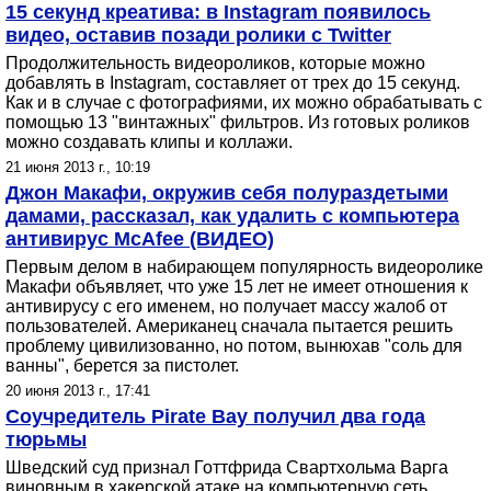
15 секунд креатива: в Instagram появилось
видео, оставив позади ролики с Twitter
Продолжительность видеороликов, которые можно
добавлять в Instagram, составляет от трех до 15 секунд.
Как и в случае с фотографиями, их можно обрабатывать с
помощью 13 "винтажных" фильтров. Из готовых роликов
можно создавать клипы и коллажи.
21 июня 2013 г., 10:19
Джон Макафи, окружив себя полураздетыми
дамами, рассказал, как удалить с компьютера
антивирус McAfee (ВИДЕО)
Первым делом в набирающем популярность видеоролике
Макафи объявляет, что уже 15 лет не имеет отношения к
антивирусу с его именем, но получает массу жалоб от
пользователей. Американец сначала пытается решить
проблему цивилизованно, но потом, вынюхав "соль для
ванны", берется за пистолет.
20 июня 2013 г., 17:41
Соучредитель Pirate Bay получил два года
тюрьмы
Шведский суд признал Готтфрида Свартхольма Варга
виновным в хакерской атаке на компьютерную сеть