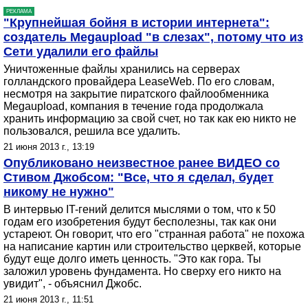
РЕКЛАМА
"Крупнейшая бойня в истории интернета":
создатель Megaupload "в слезах", потому что из
Сети удалили его файлы
Уничтоженные файлы хранились на серверах
голландского провайдера LeaseWeb. По его словам,
несмотря на закрытие пиратского файлообменника
Megaupload, компания в течение года продолжала
хранить информацию за свой счет, но так как ею никто не
пользовался, решила все удалить.
21 июня 2013 г., 13:19
Опубликовано неизвестное ранее ВИДЕО со
Стивом Джобсом: "Все, что я сделал, будет
никому не нужно"
В интервью IT-гений делится мыслями о том, что к 50
годам его изобретения будут бесполезны, так как они
устареют. Он говорит, что его "странная работа" не похожа
на написание картин или строительство церквей, которые
будут еще долго иметь ценность. "Это как гора. Ты
заложил уровень фундамента. Но сверху его никто на
увидит", - объяснил Джобс.
21 июня 2013 г., 11:51