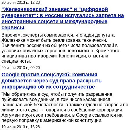
20 июня 2013 г., 12:23
"Железняковский занавес" и "цифровой
суверенитет": в России испугались запрета на
иностранные соцсети и международные
сервисы
Впрочем, эксперты сомневаются, что идея депутата
Железняка может быть реализована технически.
Вычленить россиян из общего числа пользователей в
условиях облачных серверов невозможно. Кроме того,
инициатива противоречит Конституции, отметили
специалисты.
20 июня 2013 г., 09:20
Google против спецслужб: компания
добивается через суд права раскрыть
информацию об их сотрудничестве
"Мы обратились в суд, чтобы получить разрешение
публиковать все данные, в том числе касающиеся
национальной безопасности, а также отдельно запросы по
линии этого суда", - говорится в сообщении корпорации.
Аргументируя свои требования, в Google ссылаются на
первую поправку к американской конституции.
19 июня 2013 г., 16:28