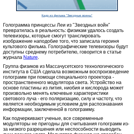
Кадр из фильма "Звездные воины"
Голограмма принцессы Леи из "Звездных войн"
превратилась в реальность: физикам удалось создать
телевизоры, которые смогут транслировать
изображение наподобие того, что записала героиня
культового фильма. Голографические телевизоры будут
доступны среднему потребителю, говорится в статье
журнала
Nature
.
Группа физиков из Массачусетского технологического
института в США сделала возможным воспроизведение
голограмм при помощи специального проектора -
пространственного модулятора света. Устройство на
основе пластины из лития, ниобия и кислорода может
произвольно менять ключевые характеристики
светового луча - его поляризацию, силу и частоту, что
является необходимым условием для распознавания
информации, заключенной в голограмму.
Как подчеркивают ученые, все современные
модуляторы не пригодны для считывания голограмм из-
за низкого разрешения или неспособности выводить