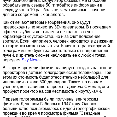
лучи разного цвета. Модулятор физиков же способен
обрабатывать свыше 50 гигабайтов информации в
секунду, что в 10 раз больше, чем типичные значения
для его современных аналогов.
Как отмечают авторы изобретения, оно будут
превосходить по качеству 3D-телевизоры. В последнем
эффект глубины достигается не только за счет
характеристик устройства, но и за счет положение
зрителя. Если, например, человек находится в движении,
то картинка может смазаться. Качество транслируемой
голограммы же будет зависеть только от направления
лучей, и зритель сможет наблюдать ее с любой точки,
передает
Sky News
.
В скором времени физики планируют создать на основе
проекторов цветные голографические телевизоры. При
этом их стоимость будет относительно небольшой для
инновации - около 500 долларов. Также, по словам
ученого, возглавившего проект - Дэниела Смолли, они
пробуют проектор на совместимость с ноутбуками.
Первые голограммы были получены венгерским
физиком Денешом Габором в 1947 году. Однако
большинство познакомилось с идеей голографической
проекции во время просмотра фильма "Звездные