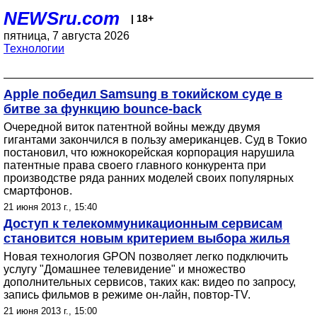
NEWSru.com
| 18+
пятница, 7 августа 2026
Технологии
Apple победил Samsung в токийском суде в
битве за функцию bounce-back
Очередной виток патентной войны между двумя
гигантами закончился в пользу американцев. Суд в Токио
постановил, что южнокорейская корпорация нарушила
патентные права своего главного конкурента при
производстве ряда ранних моделей своих популярных
смартфонов.
21 июня 2013 г., 15:40
Доступ к телекоммуникационным сервисам
становится новым критерием выбора жилья
Новая технология GPON позволяет легко подключить
услугу "Домашнее телевидение" и множество
дополнительных сервисов, таких как: видео по запросу,
запись фильмов в режиме он-лайн, повтор-TV.
21 июня 2013 г., 15:00