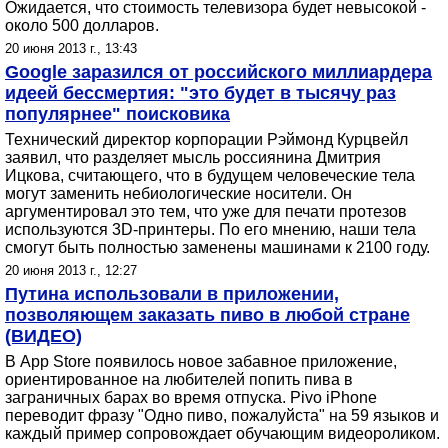
Ожидается, что стоимость телевизора будет невысокой -
около 500 долларов.
20 июня 2013 г., 13:43
Google заразился от российского миллиардера
идеей бессмертия: "это будет в тысячу раз
популярнее" поисковика
Технический директор корпорации Рэймонд Курцвейл
заявил, что разделяет мысль россиянина Дмитрия
Ицкова, считающего, что в будущем человеческие тела
могут заменить небиологические носители. Он
аргументировал это тем, что уже для печати протезов
используются 3D-принтеры. По его мнению, наши тела
смогут быть полностью заменены машинами к 2100 году.
20 июня 2013 г., 12:27
Путина использовали в приложении,
позволяющем заказать пиво в любой стране
(ВИДЕО)
В App Store появилось новое забавное приложение,
ориентированное на любителей попить пива в
заграничных барах во время отпуска. Pivo iPhone
переводит фразу "Одно пиво, пожалуйста" на 59 языков и
каждый пример сопровождает обучающим видеороликом.