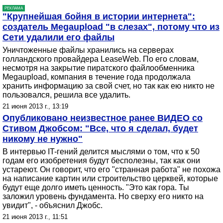
РЕКЛАМА
"Крупнейшая бойня в истории интернета":
создатель Megaupload "в слезах", потому что из
Сети удалили его файлы
Уничтоженные файлы хранились на серверах
голландского провайдера LeaseWeb. По его словам,
несмотря на закрытие пиратского файлообменника
Megaupload, компания в течение года продолжала
хранить информацию за свой счет, но так как ею никто не
пользовался, решила все удалить.
21 июня 2013 г., 13:19
Опубликовано неизвестное ранее ВИДЕО со
Стивом Джобсом: "Все, что я сделал, будет
никому не нужно"
В интервью IT-гений делится мыслями о том, что к 50
годам его изобретения будут бесполезны, так как они
устареют. Он говорит, что его "странная работа" не похожа
на написание картин или строительство церквей, которые
будут еще долго иметь ценность. "Это как гора. Ты
заложил уровень фундамента. Но сверху его никто на
увидит", - объяснил Джобс.
21 июня 2013 г., 11:51