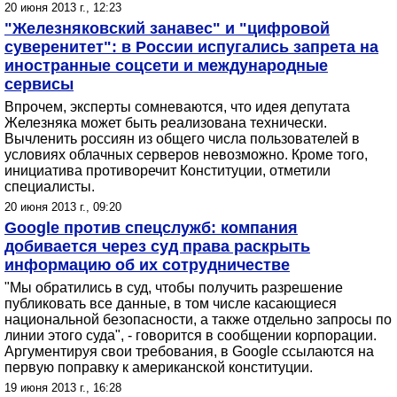
20 июня 2013 г., 12:23
"Железняковский занавес" и "цифровой
суверенитет": в России испугались запрета на
иностранные соцсети и международные
сервисы
Впрочем, эксперты сомневаются, что идея депутата
Железняка может быть реализована технически.
Вычленить россиян из общего числа пользователей в
условиях облачных серверов невозможно. Кроме того,
инициатива противоречит Конституции, отметили
специалисты.
20 июня 2013 г., 09:20
Google против спецслужб: компания
добивается через суд права раскрыть
информацию об их сотрудничестве
"Мы обратились в суд, чтобы получить разрешение
публиковать все данные, в том числе касающиеся
национальной безопасности, а также отдельно запросы по
линии этого суда", - говорится в сообщении корпорации.
Аргументируя свои требования, в Google ссылаются на
первую поправку к американской конституции.
19 июня 2013 г., 16:28