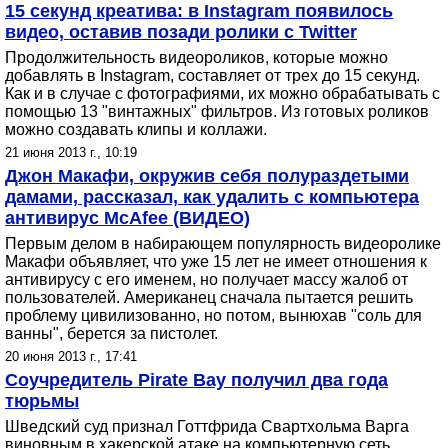
15 секунд креатива: в Instagram появилось
видео, оставив позади ролики с Twitter
Продолжительность видеороликов, которые можно
добавлять в Instagram, составляет от трех до 15 секунд.
Как и в случае с фотографиями, их можно обрабатывать с
помощью 13 "винтажных" фильтров. Из готовых роликов
можно создавать клипы и коллажи.
21 июня 2013 г., 10:19
Джон Макафи, окружив себя полураздетыми
дамами, рассказал, как удалить с компьютера
антивирус McAfee (ВИДЕО)
Первым делом в набирающем популярность видеоролике
Макафи объявляет, что уже 15 лет не имеет отношения к
антивирусу с его именем, но получает массу жалоб от
пользователей. Американец сначала пытается решить
проблему цивилизованно, но потом, вынюхав "соль для
ванны", берется за пистолет.
20 июня 2013 г., 17:41
Соучредитель Pirate Bay получил два года
тюрьмы
Шведский суд признал Готтфрида Свартхольма Варга
виновным в хакерской атаке на компьютерную сеть