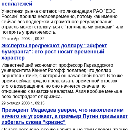
неплатежей
Участники рынка считают, что ликвидация РАО "ЕЭС
России" прошла несвоевременно, потому как именно
сейчас без поддержки и грамотного регулирования
отрасль может столкнуться с "топливными рисками" или
потерять управляемость.
29 октября 2008 г., 09:32
Эксперты предрекают доллару "эффект
бумеранга": его рост носит временный
характер
Известнейший экономист, профессор Гарвардского
университета Кеннет Рогофф полагает, что доллар
вернется к точке, с которой он начал свой полет. В то же
время сейчас трудно предсказать временной отрезок
этого возвращения, но оно начнется сначала по
отношению к азиатским валютам. Азия вообще меньше
всех пострадает от кризиса.
29 октября 2008 г., 09:15
Президент Медведев уверен, что накоплениям
ничего не угрожает, а премьер Путин призывает
избегать слова "кризис"
Однако россияне, все же напуганные этим словом, только