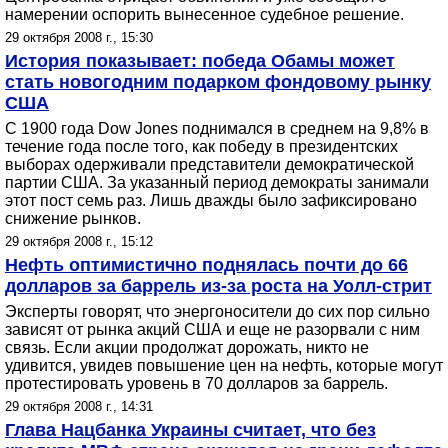
намерении оспорить вынесенное судебное решение.
29 октября 2008 г., 15:30
История показывает: победа Обамы может
стать новогодним подарком фондовому рынку
США
С 1900 года Dow Jones поднимался в среднем на 9,8% в
течение года после того, как победу в президентских
выборах одерживали представители демократической
партии США. За указанный период демократы занимали
этот пост семь раз. Лишь дважды было зафиксировано
снижение рынков.
29 октября 2008 г., 15:12
Нефть оптимистично поднялась почти до 66
долларов за баррель из-за роста на Уолл-стрит
Эксперты говорят, что энергоносители до сих пор сильно
зависят от рынка акций США и еще не разорвали с ним
связь. Если акции продолжат дорожать, никто не
удивится, увидев повышение цен на нефть, которые могут
протестировать уровень в 70 долларов за баррель.
29 октября 2008 г., 14:31
Глава Нацбанка Украины считает, что без