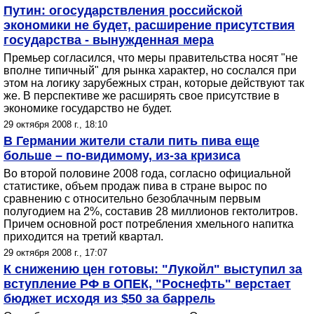
Путин: огосударствления российской
экономики не будет, расширение присутствия
государства - вынужденная мера
Премьер согласился, что меры правительства носят "не
вполне типичный" для рынка характер, но сослался при
этом на логику зарубежных стран, которые действуют так
же. В перспективе же расширять свое присутствие в
экономике государство не будет.
29 октября 2008 г., 18:10
В Германии жители стали пить пива еще
больше – по-видимому, из-за кризиса
Во второй половине 2008 года, согласно официальной
статистике, объем продаж пива в стране вырос по
сравнению с относительно безоблачным первым
полугодием на 2%, составив 28 миллионов гектолитров.
Причем основной рост потребления хмельного напитка
приходится на третий квартал.
29 октября 2008 г., 17:07
К снижению цен готовы: "Лукойл" выступил за
вступление РФ в ОПЕК, "Роснефть" верстает
бюджет исходя из $50 за баррель