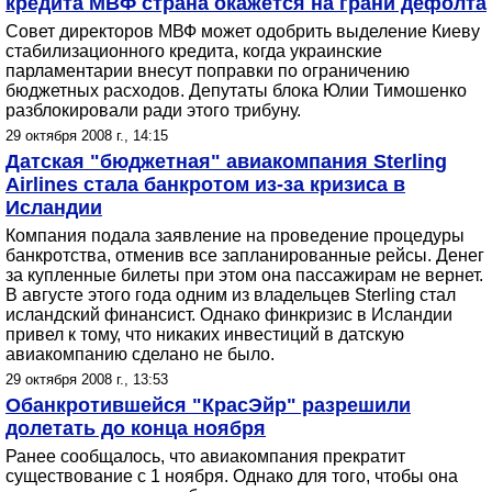
кредита МВФ страна окажется на грани дефолта
Совет директоров МВФ может одобрить выделение Киеву
стабилизационного кредита, когда украинские
парламентарии внесут поправки по ограничению
бюджетных расходов. Депутаты блока Юлии Тимошенко
разблокировали ради этого трибуну.
29 октября 2008 г., 14:15
Датская "бюджетная" авиакомпания Sterling
Airlines стала банкротом из-за кризиса в
Исландии
Компания подала заявление на проведение процедуры
банкротства, отменив все запланированные рейсы. Денег
за купленные билеты при этом она пассажирам не вернет.
В августе этого года одним из владельцев Sterling стал
исландский финансист. Однако финкризис в Исландии
привел к тому, что никаких инвестиций в датскую
авиакомпанию сделано не было.
29 октября 2008 г., 13:53
Обанкротившейся "КрасЭйр" разрешили
долетать до конца ноября
Ранее сообщалось, что авиакомпания прекратит
существование с 1 ноября. Однако для того, чтобы она