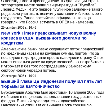
О необходимости присоединения к Организации стран-
экспортеров нефти заявил вице-президент "Лукойла"
Леонид Федун. И это первое публичное заявление такого
рода, если учитывать величину компании и близость ее к
государству. Ранее российские официальные лица
говорили, что Россия вступать в ОПЕК не намерена.
29 октября 2008 г., 16:46
New York Times предсказывает новую волну
кризиса в США, вызванного долгами по
кредиткам
Американские банки резко сокращают поток предложений
по кредитным картам на крупные суммы, притом что за
последние годы кредитки просто наводнили страну. Отток
может сказаться даже на кредитоспособных потребителях
и угрожает и без того пострадавшему банковскому
сектору новой чередой потерь.
29 октября 2008 г., 16:24
Бывший глава ЦБ Индонезии получил пять лет
тюрьмы за взяточничество
Бурхануддин Абдулла был арестован 10 апреля 2008 года
и обвинен в нецелевом использовании государственных
фондов. Бывший руководитель индонезийского
Центробанка отрицает обвинения и уже сообщил о