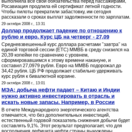
выполнила все свои обязательства перед пассажирами,
Росавиация продлила ей сертификат летной годности.
Чтобы пилоты прекратили забастовку, им сегодня
рассказали о сроках выплат задолженности по зарплатам.
29 октября 2008 г., 13:31
Доллар продолжает падение по отношению к
рублю и евро. Курс ЦБ на четверг - 27,09
Средневзвешенный курс доллара расчетами "завтра" на
единой торговой сессии (ЕТС) ММВБ в среду снизился на
20,39 копейки по сравнению с уровнем,
сформировавшимся к этому времени накануне, и
составил 27,0979 рубля. Евро на ММВБ подорожал до
34,42 рубля. ЦБ РФ продолжает стабильно удерживать
курс рубля к бивалютной корзине.
29 октября 2008 г., 13:01
МЭА: добыча нефти падает – Китаю и Индии
нужно активно инвестировать в отрасль и
искать новые запасы. Например, в России
В отчете Международного энергетического агентства
отмечается, что без дополнительных инвестиций,
естественный годовой показатель снижения добычи будет
составлять 9,1%. Этот результат предполагает, что для
восполнения дефицита нефти страны вынуждены