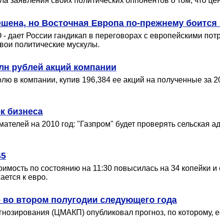
 заявления своих политических оппонентов о том, что цен
ешена, но Восточная Европа по-прежнему боится
 - дает России гандикап в переговорах с европейскими по
вои политические мускулы.
млн рублей акций компании
лю в компании, купив 196,384 ее акций на полученные за 2
к бизнеса
телей на 2010 год: "Газпром" будет проверять сельская адм
45
имость по состоянию на 11:30 повысилась на 34 копейки и 
ется к евро.
о во втором полугодии следующего года
гнозирования (ЦМАКП) опубликовал прогноз, по которому, е