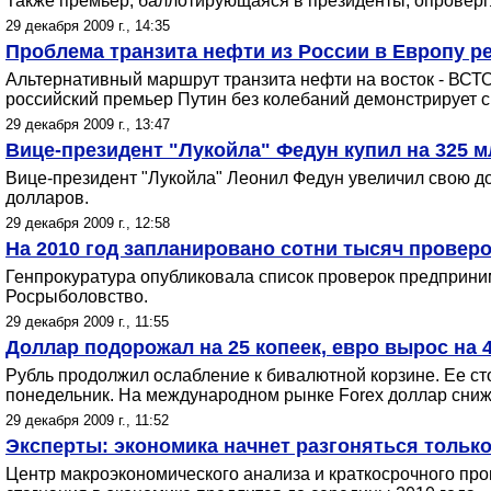
Также премьер, баллотирующаяся в президенты, опровергла
29 декабря 2009 г., 14:35
Проблема транзита нефти из России в Европу р
Альтернативный маршрут транзита нефти на восток - ВСТО
российский премьер Путин без колебаний демонстрирует с
29 декабря 2009 г., 13:47
Вице-президент "Лукойла" Федун купил на 325 
Вице-президент "Лукойла" Леонил Федун увеличил свою до
долларов.
29 декабря 2009 г., 12:58
На 2010 год запланировано сотни тысяч проверо
Генпрокуратура опубликовала список проверок предпринима
Росрыболовство.
29 декабря 2009 г., 11:55
Доллар подорожал на 25 копеек, евро вырос на 
Рубль продолжил ослабление к бивалютной корзине. Ее сто
понедельник. На международном рынке Forex доллар снижа
29 декабря 2009 г., 11:52
Эксперты: экономика начнет разгоняться тольк
Центр макроэкономического анализа и краткосрочного про