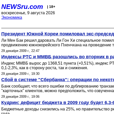
NEWSru.com
| 18+
воскресенье, 9 августа 2026
Экономика
Президент Южной Кореи помиловал экс-председ
Ли Мен Бак решил даровать Ли Гон Хи специальное помил
продвижению южнокорейского Пхенчхана на проведение т
29 декабря 2009 г., 22:47
Индексы РТС и ММВБ разошлись во вторник в р
Индекс ММВБ вырос до 1368,51 пункта (+0,51%), индекс Р
0,1-2,3%, как в сторону роста, так и снижения.
29 декабря 2009 г., 19:30
Сбой в системе "Сбербанка": операции по нек
Банк сообщает, что всего ошибки по дублированию транзак
"карточных" клиентов, можно предположить, что озвученн
29 декабря 2009 г., 19:06
Кудрин: дефицит бюджета в 2009 году будет 6,3-
Бюджетные доходы снизились на 25%, но правительство р
года.