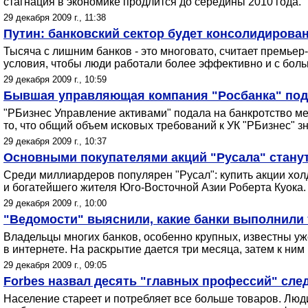
стагнация в экономике продлится до середины 2010 года.
29 декабря 2009 г., 11:38
Путин: банковский сектор будет консолидирован
Тысяча с лишним банков - это многовато, считает премьер-
условия, чтобы люди работали более эффективно и с бол
29 декабря 2009 г., 10:59
Бывшая управляющая компания "Росбанка" пода
"РБизнес Управление активами" подала на банкротство ме
то, что общий объем исковых требований к УК "РБизнес" 
29 декабря 2009 г., 10:37
Основными покупателями акций "Русала" станут
Среди миллиардеров популярен "Русал": купить акции хо
и богатейшего жителя Юго-Восточной Азии Роберта Куока.
29 декабря 2009 г., 10:00
"Ведомости" выяснили, какие банки выполнили 
Владельцы многих банков, особенно крупных, известны уж
в интернете. На раскрытие дается три месяца, затем к ним
29 декабря 2009 г., 09:05
Forbes назвал десять "главных профессий" сле
Население стареет и потребляет все больше товаров. Люд