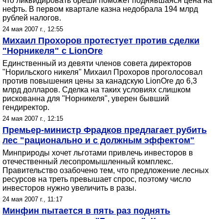
что ликвидировать бреши поможет поднявшаяся цена на
нефть. В первом квартале казна недобрала 194 млрд
рублей налогов.
24 мая 2007 г., 12:55
Михаил Прохоров протестует против сделки
"Норникеля" с LionOre
Единственный из девяти членов совета директоров
"Норильского никеля" Михаил Прохоров проголосовал
против повышения цены за канадскую LionOre до 6,3
млрд долларов. Сделка на таких условиях слишком
рискованна для "Норникеля", уверен бывший
гендиректор.
24 мая 2007 г., 12:15
Премьер-министр Фрадков предлагает рубить
лес "рационально и с должным эффектом"
Минприроды хочет льготами привлечь инвесторов в
отечественный лесопромышленный комплекс.
Правительство озабочено тем, что предложение лесных
ресурсов на треть превышает спрос, поэтому число
инвесторов нужно увеличить в разы.
24 мая 2007 г., 11:17
Минфин пытается в пять раз поднять