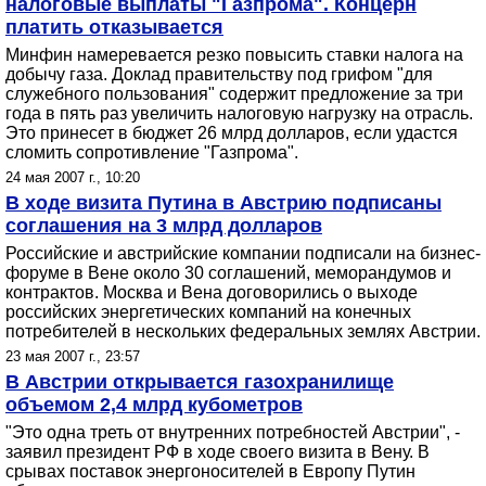
налоговые выплаты "Газпрома". Концерн
платить отказывается
Минфин намеревается резко повысить ставки налога на
добычу газа. Доклад правительству под грифом "для
служебного пользования" содержит предложение за три
года в пять раз увеличить налоговую нагрузку на отрасль.
Это принесет в бюджет 26 млрд долларов, если удастся
сломить сопротивление "Газпрома".
24 мая 2007 г., 10:20
В ходе визита Путина в Австрию подписаны
соглашения на 3 млрд долларов
Российские и австрийские компании подписали на бизнес-
форуме в Вене около 30 соглашений, меморандумов и
контрактов. Москва и Вена договорились о выходе
российских энергетических компаний на конечных
потребителей в нескольких федеральных землях Австрии.
23 мая 2007 г., 23:57
В Австрии открывается газохранилище
объемом 2,4 млрд кубометров
"Это одна треть от внутренних потребностей Австрии", -
заявил президент РФ в ходе своего визита в Вену. В
срывах поставок энергоносителей в Европу Путин