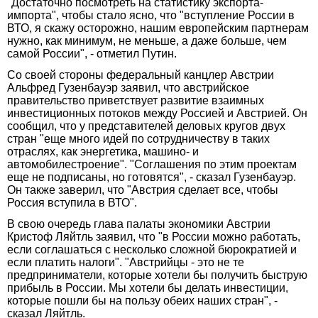
"Достаточно посмотреть на статистику экспорта-
импорта", чтобы стало ясно, что "вступление России в
ВТО, я скажу осторожно, нашим европейским партнерам
нужно, как минимум, не меньше, а даже больше, чем
самой России", - отметил Путин.
Со своей стороны федеральный канцлер Австрии
Альфред Гузенбауэр заявил, что австрийское
правительство приветствует развитие взаимных
инвестиционных потоков между Россией и Австрией. Он
сообщил, что у представителей деловых кругов двух
стран "еще много идей по сотрудничеству в таких
отраслях, как энергетика, машино- и
автомобилестроение". "Соглашения по этим проектам
еще не подписаны, но готовятся", - сказал Гузенбауэр.
Он также заверил, что "Австрия сделает все, чтобы
Россия вступила в ВТО".
В свою очередь глава палаты экономики Австрии
Кристоф Ляйтль заявил, что "в России можно работать,
если соглашаться с несколько сложной бюрократией и
если платить налоги". "Австрийцы - это не те
предприниматели, которые хотели бы получить быструю
прибыль в России. Мы хотели бы делать инвестиции,
которые пошли бы на пользу обеих наших стран", -
сказал Ляйтль.