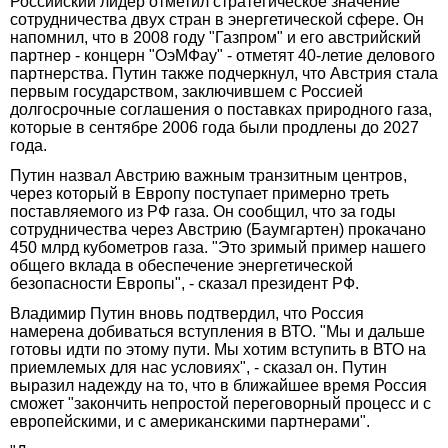
Российский лидер отметил стратегическое значение
сотрудничества двух стран в энергетической сфере. Он
напомнил, что в 2008 году "Газпром" и его австрийский
партнер - концерн "ОэМФау" - отметят 40-летие делового
партнерства. Путин также подчеркнул, что Австрия стала
первым государством, заключившем с Россией
долгосрочные соглашения о поставках природного газа,
которые в сентябре 2006 года были продлены до 2027
года.
Путин назвал Австрию важным транзитным центров,
через который в Европу поступает примерно треть
поставляемого из РФ газа. Он сообщил, что за годы
сотрудничества через Австрию (Баумгартен) прокачано
450 млрд кубометров газа. "Это зримый пример нашего
общего вклада в обеспечение энергетической
безопасности Европы", - сказал президент РФ.
Владимир Путин вновь подтвердил, что Россия
намерена добиваться вступления в ВТО. "Мы и дальше
готовы идти по этому пути. Мы хотим вступить в ВТО на
приемлемых для нас условиях", - сказал он. Путин
выразил надежду на то, что в ближайшее время Россия
сможет "закончить непростой переговорный процесс и с
европейскими, и с американскими партнерами".