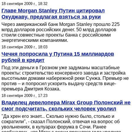
18 сентября 2009 г., 18:32
Главе Morgan Stanley Путин цитировал
Окуджаву, предлагая взяться за руки
Через американский банк Morgan Stanley прошло 225
млрд долларов российских денег. 50 млрд долларов
стоили совместные проекты банка с российскими
энергетическими компаниями.
18 сентября 2009 г., 18:03
Чечня попросила у Путина 15 миллиардов
рублей в кредит
Под эти деньги в Грозном уже задуманы масштабные
проекты: строительство консервного завода и застройка
высотными домами набережной реки Сунжа. Премьер не
против – и попросил ускорить выдачу средств вице-
премьера Дмитрия Козака.
18 сентября 2009 г., 17:23
Владелец девелопера Mirax Group Полонский не
смог подсчитать, скольких человек уволил
"Да хрен его знает... Сколько нужно было, столько и
сократили", - сказал Полонский, отвечая на вопрос об
увольнениях, в кулуарах форума в Сочи. Ранее