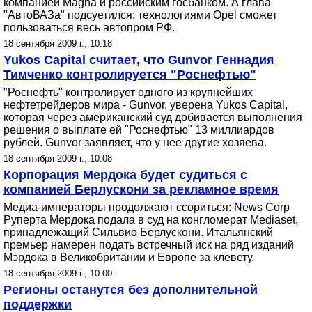
компанией Magna и российским госбанком. А глава
"АвтоВАЗа" подсуетился: технологиями Opel сможет
пользоваться весь автопром РФ.
18 сентября 2009 г., 10:18
Yukos Capital считает, что Gunvor Геннадия
Тимченко контролируется "Роснефтью"
"Роснефть" контролирует одного из крупнейших
нефтетрейдеров мира - Gunvor, уверена Yukos Capital,
которая через американский суд добивается выполнения
решения о выплате ей "Роснефтью" 13 миллиардов
рублей. Gunvor заявляет, что у нее другие хозяева.
18 сентября 2009 г., 10:08
Корпорация Мердока будет судиться с
компанией Берлускони за рекламное время
Медиа-императоры продолжают ссориться: News Corp
Руперта Мердока подала в суд на конгломерат Mediaset,
принадлежащий Сильвио Берлускони. Итальянский
премьер намерен подать встречный иск на ряд изданий
Мэрдока в Великобритании и Европе за клевету.
18 сентября 2009 г., 10:00
Регионы останутся без дополнительной
поддержки