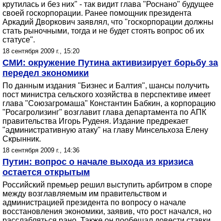
крутилась и без них" - так видит глава "Роснано" будущее
своей госкорпорации. Ранее помощник президента
Аркадий Дворкович заявлял, что "госкорпорации должны
стать рыночными, тогда и не будет стоять вопрос об их
статусе".
18 сентября 2009 г., 15:20
СМИ: окружение Путина активизирует борьбу за
передел экономики
По данным издания "Бизнес и Балтия", шансы получить
пост министра сельского хозяйства в перспективе имеет
глава "Союзагромаша" Константин Бабкин, а корпорацию
"Росагролизинг" возглавит глава департамента по АПК
правительства Игорь Руденя. Издание предрекает
"административную атаку" на главу Минсельхоза Елену
Скрынник.
18 сентября 2009 г., 14:36
Путин: вопрос о начале выхода из кризиса
остается открытым
Российский премьер решил выступить арбитром в споре
между возглавляемым им правительством и
администрацией президента по вопросу о начале
восстановления экономики, заявив, что рост начался, но
расслабляться рано. Также он пообещал довести ставки