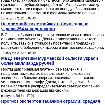
года, как планировали - она "носит эпохальный характер и
нуждается в глубокой переработке". Разногласия между
министерствами сохраняются по поводу обязательного
накопительного элемента и формулы расчета пенсии.
10 августа 2012 г., 09:43
На олимпийских стройках в Сочи едва не
украли 254 млн долларов
В Сочи возбуждены первые уголовные дела о хищении на
олимпийских объектах. Деньги подозреваемые хотели
получить, завысив стоимость проектных и подрядных
работ санно-бобслейной трассы и центрального стадиона.
10 августа 2012 г., 08:49
МВД: энергетики Мурманской области украли
более миллиарда рублей
Поставщик принимал платежи от населения и
предприятий, которые в реальности использовали
значительно больше энергии, оплачивая ее согласно
установленному тарифу. Доход, который должен был
перечисляться в распределительную сетевую компанию,
руководители организации присвоили.
9 августа 2012 г., 17:00
Прогноз экспертов табачной отрасли: средняя