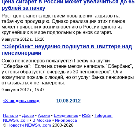
цена сигарет в России может увеличиться до 65
рублей за пачку
Рост цен станет следствием повышения акцизов на
табачную продукцию. Однако реализация этих планов
может привести к возникновению в России одного из
крупнейших в мире подпольных рынков сигарет.
9 августа 2012 г., 16:20
"Сбербанк" неудачно подшутил в Твиттере над
пенсионерами
Союз пенсионеров пожалуется Грефу на шутки
"Сбербанка": "Если на стене мелом написать "Сбербанк",
у стены образуется очередь из 30 пенсионерок". Они
возмутили пожилых людей, но от услуг банка пенсионеры
отказываться не намерены.
9 августа 2012 г., 15:47
<< на день назад
10.08.2012
Начало
•
Досье
•
Архив
•
Ежедневник
•
RSS
•
Telegram
NEWSru.co.il
•
В Москве
•
Инопресса
©
Новости NEWSru.com
2000-2026