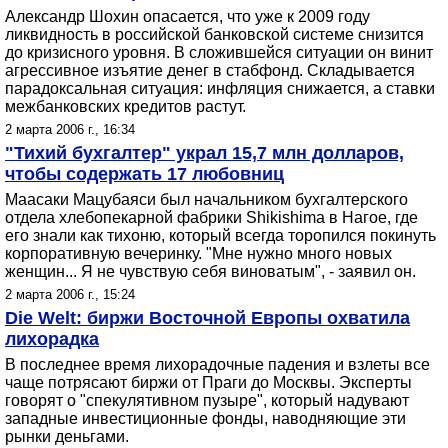
Александр Шохин опасается, что уже к 2009 году
ликвидность в российской банковской системе снизится
до кризисного уровня. В сложившейся ситуации он винит
агрессивное изъятие денег в стабфонд. Складывается
парадоксальная ситуация: инфляция снижается, а ставки
межбанковских кредитов растут.
2 марта 2006 г., 16:34
"Тихий бухгалтер" украл 15,7 млн долларов,
чтобы содержать 17 любовниц
Маасаки Мацубаяси был начальником бухгалтерского
отдела хлебопекарной фабрики Shikishima в Нагое, где
его знали как тихоню, который всегда торопился покинуть
корпоративную вечеринку. "Мне нужно много новых
женщин... Я не чувствую себя виноватым", - заявил он.
2 марта 2006 г., 15:24
Die Welt: биржи Восточной Европы охватила
лихорадка
В последнее время лихорадочные падения и взлеты все
чаще потрясают биржи от Праги до Москвы. Эксперты
говорят о "спекулятивном пузыре", который надувают
западные инвестиционные фонды, наводняющие эти
рынки деньгами.