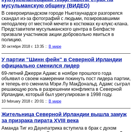
мусульманскую общину (ВИДЕО)
В североирландском городе Ньютаунардсе разгорелся
скандал из-за фотографий с людьми, позировавшими
неподалеку от местной мечети в костюмах ку-клукс-клана.
Представители мусульманского центра в Белфасте
призвали участников акции добровольно явиться в
полицию.
30 октября 2018 г. 13:35 ::
В мире
У партии "Шинн фейн" в Северной Ирландии
официально сменился лидер
69-летний Джерри Адамс в ноябре прошлого года
объявил о своем намерении покинуть пост лидера партии,
и теперь его сменила Мэри Лу МакДональд. Адамс сыграл
решающую роль в разрешении конфликта в Северной
Ирландии, который был урегулирован в 1998 году.
10 february 2018 г. 20:01 ::
В мире
Жительница Северной Ирландии вышла замуж
за призрака пирата XVIII века
Аманда Тиг из Даунпатрика вступила в брак с духом