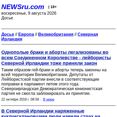
NEWSru.com
| 18+
воскресенье, 9 августа 2026
Досье
Досье
//
Европа
//
Великобритания
//
Северная
Ирландия
Однополые браки и аборты легализованы во
всем Соединенном Королевстве - лейбористы
Северной Ирландии тоже приняли закон
Таким образом гей-браки и аборты теперь законны на
всей территории Великобритании. Депутаты от
Лейбористской партии внесли в соответствующие
поправки в парламент летом этого года.
Североирландская Демократическая юнионистская
партия не смогла заблокировать их принятие.
22 октября 2019 г. 09:59 ::
В мире
В Северной Ирландии наряженные
куклуксклановцами люди навели страх на