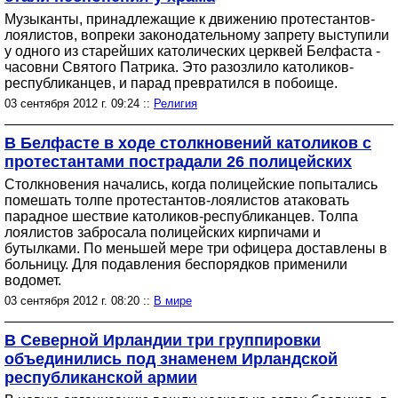
Музыканты, принадлежащие к движению протестантов-
лоялистов, вопреки законодательному запрету выступили
у одного из старейших католических церквей Белфаста -
часовни Святого Патрика. Это разозлило католиков-
республиканцев, и парад превратился в побоище.
03 сентября 2012 г. 09:24 ::
Религия
В Белфасте в ходе столкновений католиков с
протестантами пострадали 26 полицейских
Столкновения начались, когда полицейские попытались
помешать толпе протестантов-лоялистов атаковать
парадное шествие католиков-республиканцев. Толпа
лоялистов забросала полицейских кирпичами и
бутылками. По меньшей мере три офицера доставлены в
больницу. Для подавления беспорядков применили
водомет.
03 сентября 2012 г. 08:20 ::
В мире
В Северной Ирландии три группировки
объединились под знаменем Ирландской
республиканской армии