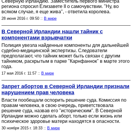
Северную Ирландию. Заместитель первого министра
региона спросил Елизаветe II о самочувствии. "Ну, во
всяком случае, я еще жива", - ответила королева.
28 июня 2016 г. 09:50 ::
В мире
В Северной Ирландии нашли тайник с
компонентами взрывчатки
Полиция увезла найденные компоненты для дальнейшей
судебно-медицинской экспертизы. Следователи
предполагают, что тайник может быть связан с другим
тайником, раскрытым в парке "Карнфаннок" в марте этого
года.
17 мая 2016 г. 11:57 ::
В мире
Запрет абортов в Северной Ирландии признали
нарушением прав человека
Власти пообещали оспорить решение суда. Комиссия по
правам человека, в свою очередь, приветствовала
решение суда, назвав его "историческим". В Северной
Ирландии можно сделать аборт, только если жизнь или
психическое здоровье матери находятся в опасности.
30 ноября 2015 г. 18:33 ::
В мире