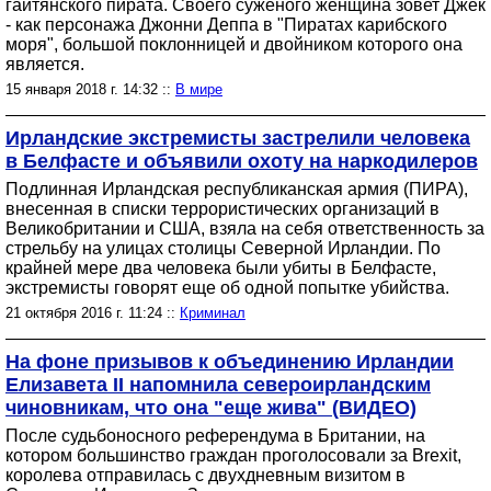
гаитянского пирата. Своего суженого женщина зовет Джек
- как персонажа Джонни Деппа в "Пиратах карибского
моря", большой поклонницей и двойником которого она
является.
15 января 2018 г. 14:32 ::
В мире
Ирландские экстремисты застрелили человека
в Белфасте и объявили охоту на наркодилеров
Подлинная Ирландская республиканская армия (ПИРА),
внесенная в списки террористических организаций в
Великобритании и США, взяла на себя ответственность за
стрельбу на улицах столицы Северной Ирландии. По
крайней мере два человека были убиты в Белфасте,
экстремисты говорят еще об одной попытке убийства.
21 октября 2016 г. 11:24 ::
Криминал
На фоне призывов к объединению Ирландии
Елизавета II напомнила североирландским
чиновникам, что она "еще жива" (ВИДЕО)
После судьбоносного референдума в Британии, на
котором большинство граждан проголосовали за Brexit,
королева отправилась с двухдневным визитом в