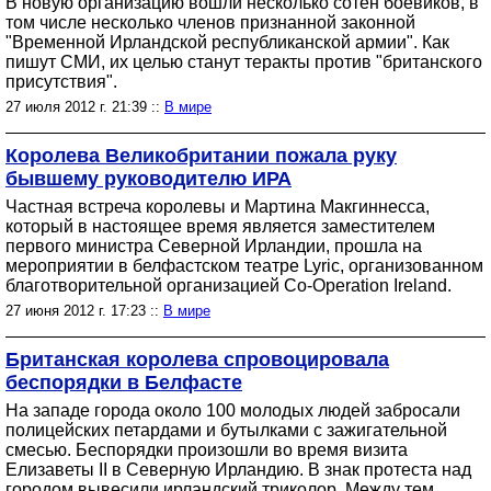
В новую организацию вошли несколько сотен боевиков, в
том числе несколько членов признанной законной
"Временной Ирландской республиканской армии". Как
пишут СМИ, их целью станут теракты против "британского
присутствия".
27 июля 2012 г. 21:39 ::
В мире
Королева Великобритании пожала руку
бывшему руководителю ИРА
Частная встреча королевы и Мартина Макгиннесса,
который в настоящее время является заместителем
первого министра Северной Ирландии, прошла на
мероприятии в белфастском театре Lyric, организованном
благотворительной организацией Co-Operation Ireland.
27 июня 2012 г. 17:23 ::
В мире
Британская королева спровоцировала
беспорядки в Белфасте
На западе города около 100 молодых людей забросали
полицейских петардами и бутылками с зажигательной
смесью. Беспорядки произошли во время визита
Елизаветы II в Северную Ирландию. В знак протеста над
городом вывесили ирландский триколор. Между тем