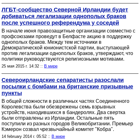
ЛГБТ-сообщество Северной Ирландии будет
добиваться легализации однополых браков
после успешного референдума у соседей
В начале июня правозащитные организации совместно с
профсоюзами проведут в Белфасте акцию в поддержку
однополых браков. Между тем источники в
Демократической юнионистской партии, выступающей
против легализации однополых браков, утверждают, что
политики руководствуются религиозными мотивами.
25 мая 2015 г. 14:32 ::
В мире
Североирландские сепаратисты разослали
посылки с бомбами на британские призывные
пункты
В общей сложности в различных частях Соединенного
Королевства были обезврежены семь взрывных
устройств, находившихся в бандеролях. Два свертка
были отправлены из Ирландии. Остальные пять
поступили из разных городов Великобритании. Премьер
Кэмерон созвал чрезвычайный комитет "Кобра".
14 february 2014 г. 05:52 ::
В мире