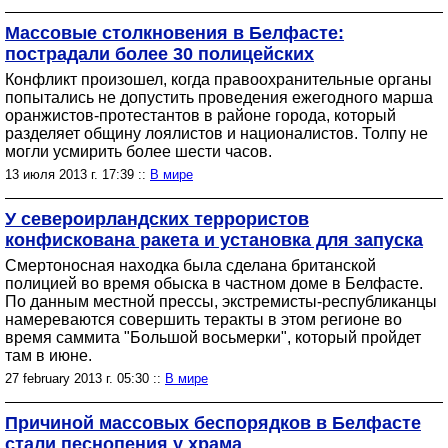
Массовые столкновения в Белфасте:
пострадали более 30 полицейских
Конфликт произошел, когда правоохранительные органы
попытались не допустить проведения ежегодного марша
оранжистов-протестантов в районе города, который
разделяет общину лоялистов и националистов. Толпу не
могли усмирить более шести часов.
13 июля 2013 г. 17:39 ::
В мире
У североирландских террористов
конфискована ракета и установка для запуска
Смертоносная находка была сделана британской
полицией во время обыска в частном доме в Белфасте.
По данным местной прессы, экстремисты-республиканцы
намереваются совершить теракты в этом регионе во
время саммита "Большой восьмерки", который пройдет
там в июне.
27 february 2013 г. 05:30 ::
В мире
Причиной массовых беспорядков в Белфасте
стали песнопения у храма