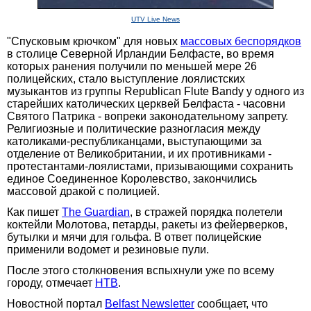
UTV Live News
"Спусковым крючком" для новых
массовых беспорядков
в столице Северной Ирландии Белфасте, во время
которых ранения получили по меньшей мере 26
полицейских, стало выступление лоялистских
музыкантов из группы Republican Flute Bandу у одного из
старейших католических церквей Белфаста - часовни
Святого Патрика - вопреки законодательному запрету.
Религиозные и политические разногласия между
католиками-республиканцами, выступающими за
отделение от Великобритании, и их противниками -
протестантами-лоялистами, призывающими сохранить
единое Соединенное Королевство, закончились
массовой дракой с полицией.
Как пишет
The Guardian
, в стражей порядка полетели
коктейли Молотова, петарды, ракеты из фейерверков,
бутылки и мячи для гольфа. В ответ полицейские
применили водомет и резиновые пули.
После этого столкновения вспыхнули уже по всему
городу, отмечает
НТВ
.
Новостной портал
Belfast Newsletter
сообщает, что